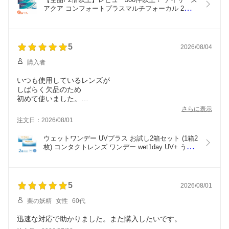
アクア コンフォートプラスマルチフォーカル 2箱セ
ット (1箱30枚) アルコン 遠近両用 コンタクトレン
ズ 1day ワンデー 1日使い捨て デイリーズ dailies 
コンフォート 送料無料
5
2026/08/04
購入者
いつも使用しているレンズが
しばらく欠品のため
初めて使いました。
薄くいい感じです。1日装着して
さらに表示
様子をみたいと思います。
注文日：2026/08/01
ウェットワンデー UVプラス お試し2箱セット (1箱2
枚) コンタクトレンズ ワンデー wet1day UV+ うる
おい MPCポリマー 紫外線カット 送料無料
5
2026/08/01
栗の妖精
女性
60代
迅速な対応で助かりました。また購入したいです。