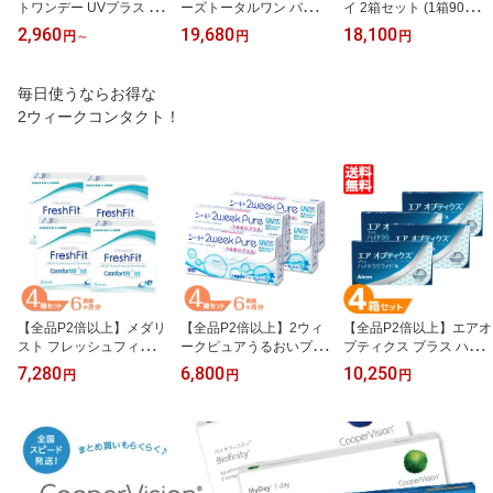
トワンデー UVプラス (1
ーズトータルワン バリュ
イ 2箱セット (1箱90枚)
箱30枚) コンタクトレン
ーパック 2箱セット (1箱
クーパービジョン コンタ
2,960
19,680
18,100
円
～
円
円
ズ ワンデー wet1day UV
90枚) アルコン コンタク
クトレンズ ワンデー 1日
+ うるおい MPCポリマー
トレンズ 1day コンタク
交換 MyDay コンタクト
紫外線カット メール便発
ト 1日使い捨て ワンデー
1day スマートシリコー
毎日使うならお得な
送 まとめ買い 送料無料
UVカット デイリーズ ト
ン CooperVision 送料無
2ウィークコンタクト！
ータルワン 生感覚レンズ
料
dailies total1 ALCON 送
料無料 要処方箋
【全品P2倍以上】メダリ
【全品P2倍以上】2ウィ
【全品P2倍以上】エアオ
スト フレッシュフィット
ークピュアうるおいプラ
プティクス プラス ハイ
コンフォートモイスト 4
ス 4箱セット (1箱6枚) シ
ドラグライド 4箱セット
7,280
6,800
10,250
円
円
円
箱セット (1箱6枚) ボシュ
ード 国産 コンタクトレ
(1箱6枚) アルコン コンタ
ロム コンタクトレンズ 2
ンズ 2week 2週間使い捨
クトレンズ 2ウィーク 2
week メダリスト 2週間
て コンタクト 2ウィーク
week コンタクト 2週間
使い捨て 2ウィーク 近視
ピュア うるおい Pure UV
交換 クリアレンズ 両眼
遠視 コンタクト medalist
カット 送料無料
約6ヶ月分 近視 遠視 ALC
送料無料【一部度数在庫
ON 送料無料 【一部度数