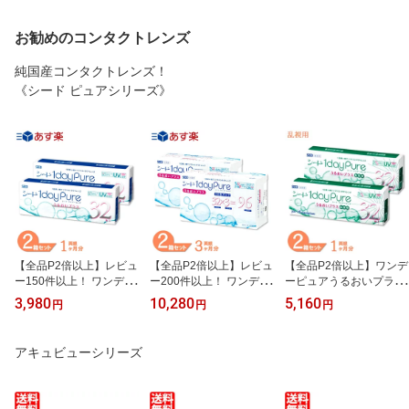
お勧めのコンタクトレンズ
純国産コンタクトレンズ！
《シード ピュアシリーズ》
【全品P2倍以上】レビュ
【全品P2倍以上】レビュ
【全品P2倍以上】ワンデ
ー150件以上！ ワンデー
ー200件以上！ ワンデー
ーピュアうるおいプラス
ピュアうるおいプラス 2
ピュアうるおいプラス 2
乱視用 2箱セット (1箱32
3,980
10,280
5,160
円
円
円
箱セット (1箱32枚) シー
箱セット (1箱96枚) シー
枚) シード 国産 コンタク
ド コンタクトレンズ 1日
ド コンタクトレンズ 1日
トレンズ ワンデー 乱視
使い捨て コンタクト ワ
使い捨て コンタクト ワ
トーリック コンタクト 1
アキュビューシリーズ
ンデー ワンデーピュア
ンデー ワンデーピュア
日使い捨て 1day Pure tor
うるおいプラス 1dayPur
うるおいプラス 1dayPur
ic うるおい クリアレンズ
e 国産 うるおい 近視 遠
e 国産 うるおい 近視 最
ワンデーピュア 送料無料
視 最短即日発送 送料無
短即日発送 送料無料