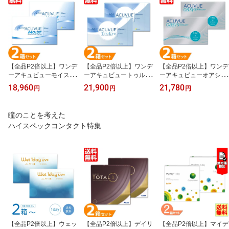
料
【全品P2倍以上】ワンデ
【全品P2倍以上】ワンデ
【全品P2倍以上】ワンデ
ーアキュビューモイスト
ーアキュビュートゥルー
ーアキュビューオアシス
2箱セット (1箱90枚) ジ
アイ 2箱セット (1箱90
2箱セット (1箱90枚) ジ
18,960
21,900
21,780
円
円
円
ョンソン・エンド・ジョ
枚) ジョンソン・エン
ョンソン&ジョンソン UV
ンソン UVカット コンタ
ド・ジョンソン コンタク
カット コンタクトレンズ
クトレンズ ワンデー モ
トレンズ ワンデー 1日使
ワンデー アキュビュー 1
瞳のことを考えた
イスト 1日交換 コンタク
い捨て コンタクト 1day
日使い捨て コンタクト 1
ハイスペックコンタクト特集
ト 1day acuvue moist Jo
acuvue trueye UVカット
day acuvue oasis Johns
hnson 送料無料 【一部度
送料無料 【一部欠品度数
on 送料無料
数欠品中】
あり】 【一部度数欠品
中】
【全品P2倍以上】ウェッ
【全品P2倍以上】デイリ
【全品P2倍以上】マイデ