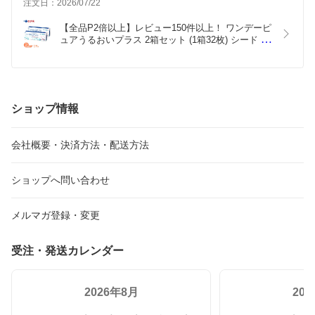
注文日：2026/07/22
【全品P2倍以上】レビュー150件以上！ ワンデーピ
ュアうるおいプラス 2箱セット (1箱32枚) シード コ
ンタクトレンズ 1日使い捨て コンタクト ワンデー 
ワンデーピュア うるおいプラス 1dayPure 国産 う
るおい 近視 遠視 最短即日発送 送料無料
ショップ情報
会社概要・決済方法・配送方法
ショップへ問い合わせ
メルマガ登録・変更
受注・発送カレンダー
2026年8月
20