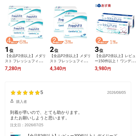
1
2
3
位
位
位
【全品P2倍以上】メダリ
【全品P2倍以上】メダリ
【全品P2倍以上】レビュ
スト フレッシュフィット
スト フレッシュフィット
ー150件以上！ ワンデー
コンフォートモイスト 4
コンフォートモイスト 2
ピュアうるおいプラス 2
7,280
4,340
3,980
円
円
円
箱セット (1箱6枚) ボシュ
箱セット (1箱6枚) ボシュ
箱セット (1箱32枚) シー
ロム コンタクトレンズ 2
ロム コンタクトレンズ 2
ド コンタクトレンズ 1日
week メダリスト 2週間
week メダリスト 2週間
使い捨て コンタクト ワ
使い捨て 2ウィーク 近視
使い捨て 2ウィーク 近視
ンデー ワンデーピュア
遠視 コンタクト medalist
5
遠視 コンタクト medalist
うるおいプラス 1dayPur
2026/08/05
送料無料【一部度数在庫
送料無料【一部度数在庫
e 国産 うるおい 近視 遠
購入者
限り】
限り】
視 最短即日発送 送料無
料
到着が早いので、とても助かります。
またお願いしようと思います。
注文日：2026/07/25
【全品P2倍以上】レビュー300件以上！ デイリーズ