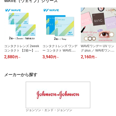
WAVE（ウェイブ）シリーズ
ンタクトレンズ 14.2
コンタクトレンズ 2week
コンタクトレンズ ワンデ
WAVEワンデー UV リン
コンタクト 【2箱〜】WA
ー コンタクト WAVEワン
グ plus ／ WAVEワンデ
VE 2ウィーク エアスリ
デー ウォータースリム /
ー UV リングフラワーコ
2,880
3,940
2,160
円
～
円
～
円
～
ム plus 6枚入り 2ウィー
エアスリム plus 1day 1
レクション ／ カラコン
ク 2週間使い捨て
日使い捨て WAVE ウェイ
ワンデー 1日使い捨て 度
ブ
あり UVカット うるおい
バレない
メーカーから探す
ジョンソン・エンド・ジョンソン