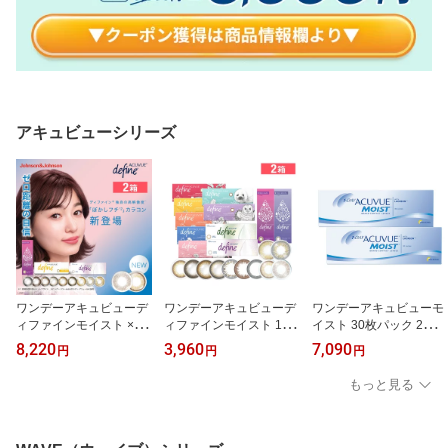
アキュビューシリーズ
ワンデーアキュビューデ
ワンデーアキュビューデ
ワンデーアキュビューモ
ィファインモイスト ×2
ィファインモイスト 10
イスト 30枚パック 2箱セ
箱セット ジョンソン・エ
枚入り（限定パッケー
ット コンタクトレンズ
8,220
3,960
7,090
円
円
円
ンド・ジョンソン カラコ
ジ）×2箱セット ジョン
ワンデー コンタクト 1da
ン カラーコンタクト 1da
ソン・エンド・ジョンソ
y 1日使い捨て ジョンソ
もっと見る
y ワンデー 1日使い捨て
ン カラコン カラーコン
ン・エンド・ジョンソン
度あり 度なし ナチュラ
タクト 1day ワンデー 1
ル カラーコンタクトレン
日使い捨て 度あり 度な
ズ 14.2
し ナチュラル カラーコ