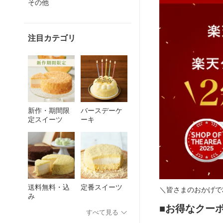
その他
注目カテゴリ
バースデーケ
新作・期間限
ーキ
定スイーツ
送料無料・込
定番スイーツ
＼皆さまのおかげで
み
■お得なクー
すべて見る