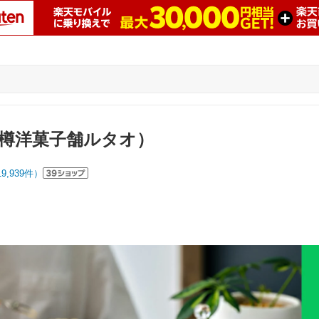
（小樽洋菓子舗ルタオ）
19,939
件）