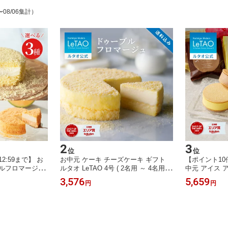
〜08/06集計）
2
3
位
位
12:59まで】 お
お中元 ケーキ チーズケーキ ギフト
【ポイント10倍 
ブルフロマージュ
ルタオ LeTAO 4号 ( 2名用 ～ 4名用 )
中元 アイス 
タオ LeTAO 4
誕生日ケーキ 冷凍ケーキ スイーツ 洋
タオ LeTAO
3,576
5,659
円
円
) 誕生日ケーキ 冷
菓子 お取り寄せ 北海道 内祝い お返
ト スイーツ 
菓子 お取り寄せ
し レアチーズケーキ ドゥーブルフロ
道 内祝い お
 詰め合わせ 選
マージュ 送料込み
ブレ グラッセ
 セット 送料込み