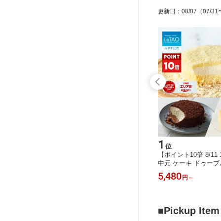
更新日
：
08/07
（07/31
15
1
位
位
ロマージ
お中元 ケーキ チーズケーキ ギフト
【ポイント10倍 8/11 
 LeTA
ルタオ LeTAO 4号 ( 2名用 ～ 4名用 )
中元 ケーキ ドゥー
個セット 誕
誕生日ケーキ スイーツ 洋菓子 お取り
チーズケーキ ギフト ル
3,684
5,480
円
円
～
 お取り寄
寄せ 北海道 内祝い お返し レアチー
号 ( 2名用 ～ 4名用 
め合わせ
ズケーキ メロンドゥーブル 送料込み
凍ケーキ スイーツ 洋
込み
北海道 内祝い お返し
べる ドゥーブル 2点
■Pickup Item