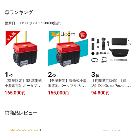
込み・玄米・お粥・スー
ブラック PSSX740HS P
小型 軽量ボディ 操作簡
プ・再加熱 保温 料理機
SSX740HSBK 光学40倍
単 折りたたみ収納 除雪
能 フード しゃもじ 計量
ズーム 4K動画 Wi-Fi対応
用品 家庭用 業務用 ガソ
◎ランキング
カップ 食品 おしゃれ 3合
キヤノン
リン メイホー ワキタ ME
一人暮らし 家族 ブラッ
IHO WAKITA
更新日
：
08/09
（08/02〜08/08集計）
ク ホワイト 新モデル
1
2
3
位
位
位
【数量限定】SS 稼働式
【数量限定】稼働式小型
【期間限定特価】【即
小型蓄電池 ポータブル
蓄電池 ポータブル 大容
納】DJI Osmo Pocket 4
大容量 最大出力1000W
量 最大出力1000W 非常
クリエイター コンボ ポ
165,000
165,000
94,800
円
円
円
非常用電源 家庭用 業務
用電源 家庭用 業務用 ス
ケットジンバルカメラ オ
用 スマートEポータブル
マートEポータブル SEP-
ールインワン型キット D
SEP-1000 防災グッズ 防
1000 防災グッズ 防災 災
JI JAPAN
災 災害 備蓄 台風 地震 バ
害 備蓄 台風 地震 バッテ
◎商品レビュー
ッテリー
リー