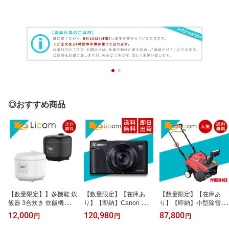
◎おすすめ商品
【数量限定】】多機能 炊
【数量限定】【在庫あ
【数量限定】【在庫あ
飯器 3合炊き 炊飯機能 炊
り】【即納】Canon コン
り】【即納】小型除雪機
飯ジャー 7種類の調理メ
パクトデジタルカメラ P
スノーブロワ スコッピー
12,000
120,980
87,800
円
円
円
ニュー 白米・早炊き・炊
owerShot SX740 HS BK
エンジン式 電動 除雪機