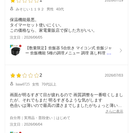
1
2026/07/19
みそじい１１９２
男性
40代
保温機能最悪。
タイマーセット使いにくい。
この価格なら、家電量販店で探した方がいい。
注文日：2026/06/05
【数量限定】炊飯器 5合炊き マイコン式 炊飯ジャ
ー 炊飯機能 5種の調理メニュー 調理 蒸し料理 料理
機能 しゃもじ 計量カップ スチーム皿付き 人気 お
しゃれ ブラック
2
2026/07/03
hime0725
女性
70代以上
画面が明るすぎて目が疲れるので 画質調整を一番暗くしまし
たが、それでもまだ 明るすぎるような気がします
色合いは薄いので最高の濃さまでしましたがちょっと薄い気
がします
さらに表示
以前使っていたのが ソニーだったので、安いんだから仕方な
自分用｜実用品・普段使い｜はじめて
注文日：2026/06/04