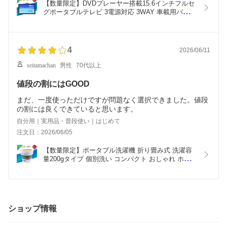
【数量限定】DVDプレーヤー搭載15.6インチフルセ
グポータブルテレビ 3電源対応 3WAY 車載用バッグ
付属 リモコン付 おしゃれ ブラック
4
2026/06/11
seitamachan
男性
70代以上
値段の割にはGOOD
まだ、一度使っただけですが問題なく選択できました。値段
の割には良くできていると思います。
自分用｜実用品・普段使い｜はじめて
注文日：2026/06/05
【数量限定】ポータブル洗濯機 折り畳み式 洗濯容
量200gタイプ 個別洗い コンパクト おしゃれ ホワ
イト×グレー
ショップ情報