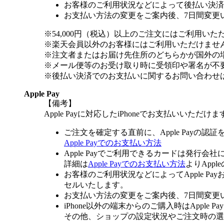
お客様のご利用状況などによって後払い決済
お支払い方法の変更をご案内後、7日間変更
※54,000円（税込）以上のご注文にはご利用いた
※楽天会員以外のお客様にはご利用いただけませ
※注文者またはお届け先住所のどちらかが国外の
※メール便等のお受け取り時に受領印や署名が不
※後払い決済でのお支払いに関するお問い合わせ
Apple Pay
【備考】
Apple Payに対応したiPhoneでお支払いいただけま
ご注文を確定する直前に、Apple Payの認
Apple Payでのお支払い方法
Apple Payでご利用できるカードは発行会
詳細は
Apple Payでのお支払い方法
よりApp
お客様のご利用状況などによってApple 
セルいたします。
お支払い方法の変更をご案内後、7日間変更
iPhone以外の端末からのご購入時はApple
その他、ショップの設定状況やご注文時の選択