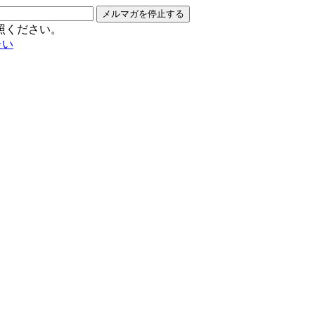
メルマガを停止する
照ください。
たい