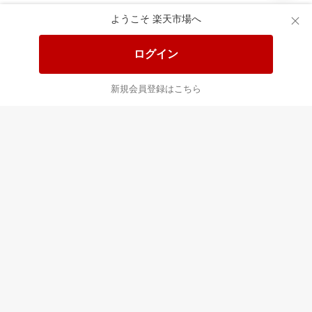
食品と日用品がお
掲載アイテム全品
日
得！
20%以上OFF！
ポ
ようこそ 楽天市場へ
ログイン
あなたはポイント
合計
倍
新規会員登録はこちら
最近チェックした商品
すべて見る