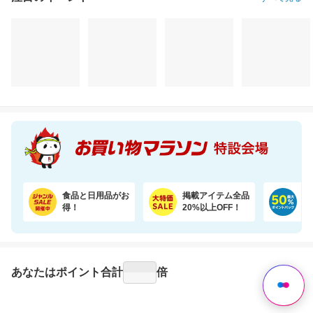
注目のイベント
すべて見る
【期間限定★半額以下セール】 大人気『二十五雑穀米450g』が1,500円⇒699円！
＼6％OFF！1食あたり148円／エコ梱包！パックご飯 180g×24食
1,500円
3,780円
7,
半額以下
割引価格
割引価格
699
3,530
4,980
円
円
円