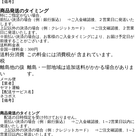
【備考】
商品発送のタイミング
特にご指定がない場合、
前払い決済の場合（例：銀行振込） ⇒ご入金確認後、２営業日に発送いた
します。
上記以外の決済の場合（例：クレジットカード） ⇒ご注文確認後、２営業
日に発送いたします。
※前払い決済の場合は、お客様のご入金タイミングにより、お届け予定日が
前後することがございます。
送料料金表
全国一律料金：300円
送料分消費
この料金には消費税が 含まれています。
税
離島他の扱
離島・一部地域は追加送料がかかる場合がありま
い
す。
メール便
【業者】
ヤマト運輸
【配送サービス名】
ネコポス
【備考】
商品発送のタイミング
配送の日時指定を受け付けておりません。
前払い決済の場合（例：銀行振込） ⇒ご入金確認後、1～2営業日以内に
発送いたします。
上記以外の決済の場合（例：クレジットカード） ⇒ご注文確認後、1～2
営業日以内に発送いたします。