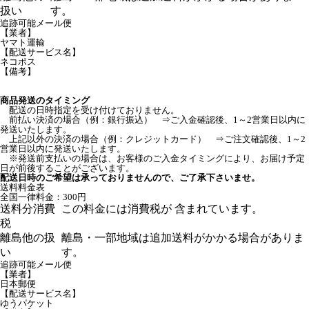
扱い
す。
追跡可能メール便
【業者】
ヤマト運輸
【配送サービス名】
ネコポス
【備考】
商品発送のタイミング
配送の日時指定を受け付けておりません。
前払い決済の場合（例：銀行振込） ⇒ご入金確認後、1～2営業日以内に
発送いたします。
上記以外の決済の場合（例：クレジットカード） ⇒ご注文確認後、1～2
営業日以内に発送いたします。
※発送前支払いの場合は、お客様のご入金タイミングにより、お届け予定
日が前後することがございます。
配送日時のご希望は承っておりませんので、ご了承下さいませ。
送料料金表
全国一律料金：300円
送料分消費
この料金には消費税が 含まれています。
税
離島他の扱
離島・一部地域は追加送料がかかる場合がありま
い
す。
追跡可能メール便
【業者】
日本郵便
【配送サービス名】
ゆうパケット