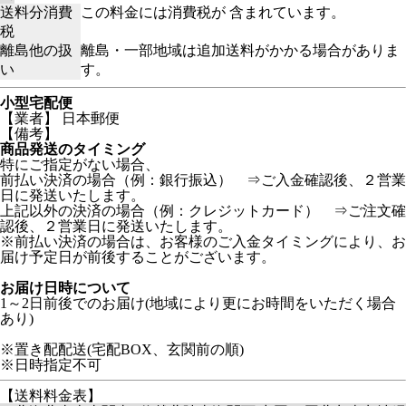
送料分消費
この料金には消費税が 含まれています。
税
離島他の扱
離島・一部地域は追加送料がかかる場合がありま
い
す。
小型宅配便
【業者】 日本郵便
【備考】
商品発送のタイミング
特にご指定がない場合、
前払い決済の場合（例：銀行振込） ⇒ご入金確認後、２営業
日に発送いたします。
上記以外の決済の場合（例：クレジットカード） ⇒ご注文確
認後、２営業日に発送いたします。
※前払い決済の場合は、お客様のご入金タイミングにより、お
届け予定日が前後することがございます。
お届け日時について
1～2日前後でのお届け(地域により更にお時間をいただく場合
あり)
※置き配配送(宅配BOX、玄関前の順)
※日時指定不可
【送料料金表】