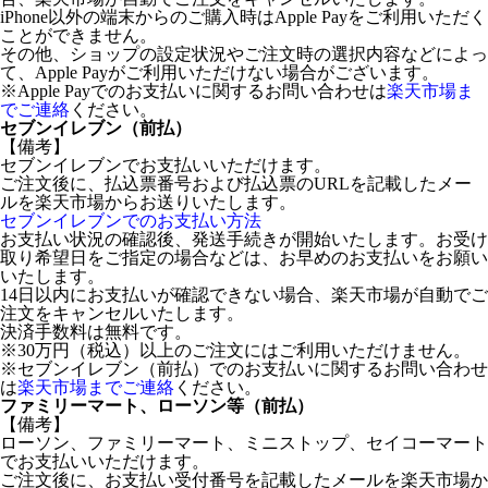
iPhone以外の端末からのご購入時はApple Payをご利用いただく
ことができません。
その他、ショップの設定状況やご注文時の選択内容などによっ
て、Apple Payがご利用いただけない場合がございます。
※Apple Payでのお支払いに関するお問い合わせは
楽天市場ま
でご連絡
ください。
セブンイレブン（前払）
【備考】
セブンイレブンでお支払いいただけます。
ご注文後に、払込票番号および払込票のURLを記載したメー
ルを楽天市場からお送りいたします。
セブンイレブンでのお支払い方法
お支払い状況の確認後、発送手続きが開始いたします。お受け
取り希望日をご指定の場合などは、お早めのお支払いをお願い
いたします。
14日以内にお支払いが確認できない場合、楽天市場が自動でご
注文をキャンセルいたします。
決済手数料は無料です。
※30万円（税込）以上のご注文にはご利用いただけません。
※セブンイレブン（前払）でのお支払いに関するお問い合わせ
は
楽天市場までご連絡
ください。
ファミリーマート、ローソン等（前払）
【備考】
ローソン、ファミリーマート、ミニストップ、セイコーマート
でお支払いいただけます。
ご注文後に、お支払い受付番号を記載したメールを楽天市場か