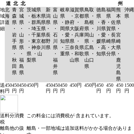
道
北
北
州
地
北
青
宮
茨城県
新
富
岐阜
滋賀県
鳥取
徳島
福岡
熊
沖縄
域
海
森
城
・栃木県
潟
山
県
・京都
県 ・
県
県
本
県
詳
道
県
県
・群馬県
県
県
・静
府 ・
島根
・香
・佐
県
細
・
・
・埼玉県
・
・
岡県
大阪府
県 ・
川県
賀県
・
岩
山
・千葉県
長
石
・愛
・兵庫
岡山
・愛
・長
宮
手
形
・東京都
野
川
知県
県 ・
県 ・
媛県
崎県
崎
県
県
・神奈川
県
県
・三
奈良県
広島
・高
・大
県
・
・
県 ・山
・
重県
・和歌
県 ・
知県
分県
・
秋
福
梨県
福
山県
山口
鹿
田
島
井
県
児
県
県
県
島
県
送
450
450
450
450円
450
450
450
450円
450円
450
450
450
1500
円
円
円
円
円
円
円
円
円
円
料
送料分消費
この料金には消費税が 含まれています。
税
離島他の扱
離島・一部地域は追加送料がかかる場合がありま