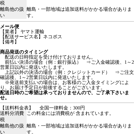
税
離島他の扱
離島・一部地域は追加送料がかかる場合がありま
い
す。
メール便
【業者】 ヤマト運輸
【配送サービス名】ネコポス
【備考】
商品発送のタイミング
配送の日時指定を受け付けておりません。
前払い決済の場合（例：銀行振込） ⇒ご入金確認後、1～2
営業日以内に発送いたします。
上記以外の決済の場合（例：クレジットカード） ⇒ご注文
確認後、1～2営業日以内に発送いたします。
※発送前支払いの場合は、お客様のご入金タイミングによ
り、お届け予定日が前後することがございます。
配送日時のご希望は承っておりませんので、ご了承下さいま
せ。
【送料料金表】
全国一律料金：300円
送料分消費
この料金には消費税が 含まれています。
税
離島他の扱
離島・一部地域は追加送料がかかる場合がありま
い
す。