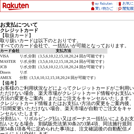
お支払について
クレジットカード
【取扱カード】
取り扱いカードは以下のとおりです。
すべてのカード会社で、一括払いが可能となっております。
カード会社
支払方法
VISA
リボ,分割（3,5,6,10,12,15,18,20,24 回が可能です）
MASTER
リボ,分割（3,5,6,10,12,15,18,20,24 回が可能です）
JCB
リボ,分割（3,5,6,10,12,15,18,20,24 回が可能です）
Diners
リボ
AMEX
分割（3,5,6,10,12,15,18,20,24 回が可能です）
【備考】
お客様のご利用状況などによってクレジットカードがご利用い
ただけない場合、楽天市場がクレジットカード情報やお支払い
方法の変更をご案内、またはご注文をキャンセルいたします。
クレジットカード情報またはお支払い方法の変更をご案内後、
7日間変更いただけない場合、楽天市場が自動でご注文をキャ
ンセルいたします。
分割払い、リボルビング払い又はボーナス一括払いによるお支
払いとなる場合、割賦販売法第30条2の3第4項、同法施行規則
第54条1項各号に定められた事項は、注文確認後の自動配信メ
ールにより交付します。