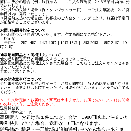
前払い決済の場合（例：銀行振込） ⇒ご入金確認後、2～3営業日以内に発
送いたします。
上記以外の決済の場合（例：クレジットカード） ⇒ご注文確認後、2～3営
業日以内に発送いたします。
※発送前支払いの場合は、お客様のご入金タイミングにより、お届け予定日
が前後することがございます。
お届け時間帯指定について
下記時間帯よりお選びいただけます。注文画面にてご指定下さい。
｜指定なし｜
｜午前中｜12時-14時｜14時-16時｜16時-18時｜18時-20時｜18時-21時｜19
時-21時｜
通常配送商品との同梱注文について
他の通常配送商品と同梱注文することはできません。
通常配送商品との同梱注文をされた場合は、こちらでご注文をキャンセルさ
せていただきます。
予めご了承ください。
その他注意事項について
※年末年始やゴールデンウイーク、お盆期間中は、当店の休業期間となりま
すため、通常よりもお時間をいただく可能性がございますことを予めご了承
ください。
※ご注文確定後のお届け先の変更は出来ません。お届け先のご入力はお間違
いの無いよう、ご注意ください。
送料料金表
全国一律料金：0円
高額購入
お届け先１件につき、合計 3980円以上ご注文いた
割引特典
だいた場合、送料が 0円になります。
離島他の
離島・一部地域は追加送料がかかる場合がありま