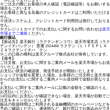
※ご注文の際にお客様の本人確認（電話確認等）をお願いする
場合もございます。
※お客様と異なる名義のクレジットカードはご利用いただけま
せん。
※決済システム上、クレジットカード利用控は発行しておりま
せん。
※クレジットカードでのお支払いに関するお問い合わせは
楽天
市場までご連絡
ください。
銀行振込
【振込先】楽天銀行（ラクテンギンコウ）楽天市場支店（ラク
テンイチバシテン） 普通 2924466 ラクテン（ＬＩＦＥＰＬＡ
ＺＡラクテンイチハ゛テン
※この口座の権利は楽天グループ株式会社が保有しています。
【備考】
ご注文後、お支払いに関するご案内メールを楽天市場からお送
りいたします。
お支払い状況の確認後、発送手続きが開始いたします。
ショップが金額を変更した場合、お客様のご注文時と楽天市場
からのお支払いに関するご案内メール送信時で金額が異なりま
す。
お支払いに関するご案内メールに記載の金額をご確認のうえ、
お支払いください。
14日以内にお支払いが確認できない場合、楽天市場が自動でご
注文をキャンセルいたします。
振込の取扱時間はご利用される金融機関のホームページなどを
予めご確認ください。連休時など、銀行窓口でお振込みができ