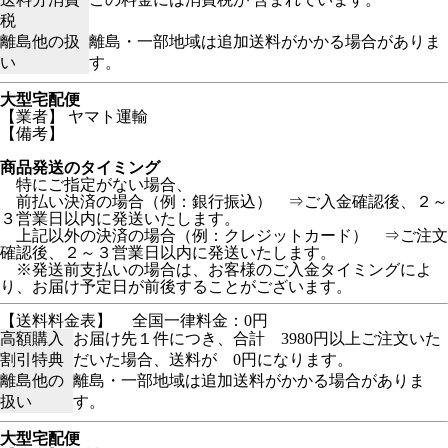
税
離島他の扱
離島・一部地域は追加送料がかかる場合がありま
い
す。
大型宅配便
【業者】 ヤマト運輸
【備考】
商品発送のタイミング
特にご指定がない場合、
前払い決済の場合（例：銀行振込） ⇒ご入金確認後、２～
３営業日以内に発送いたします。
上記以外の決済の場合（例：クレジットカード） ⇒ご注文
確認後、２～３営業日以内に発送いたします。
※発送前支払いの場合は、お客様のご入金タイミングによ
り、お届け予定日が前後することがございます。
【送料料金表】
全国一律料金：0円
高額購入
お届け先１件につき、合計 3980円以上ご注文いた
割引特典
だいた場合、送料が 0円になります。
離島他の
離島・一部地域は追加送料がかかる場合がありま
扱い
す。
大型宅配便