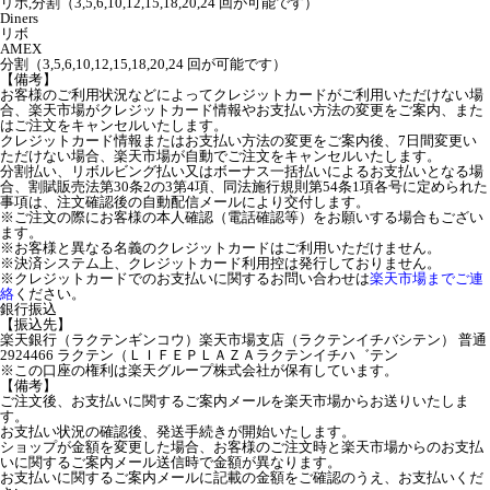
リボ,分割（3,5,6,10,12,15,18,20,24 回が可能です）
Diners
リボ
AMEX
分割（3,5,6,10,12,15,18,20,24 回が可能です）
【備考】
お客様のご利用状況などによってクレジットカードがご利用いただけない場
合、楽天市場がクレジットカード情報やお支払い方法の変更をご案内、また
はご注文をキャンセルいたします。
クレジットカード情報またはお支払い方法の変更をご案内後、7日間変更い
ただけない場合、楽天市場が自動でご注文をキャンセルいたします。
分割払い、リボルビング払い又はボーナス一括払いによるお支払いとなる場
合、割賦販売法第30条2の3第4項、同法施行規則第54条1項各号に定められた
事項は、注文確認後の自動配信メールにより交付します。
※ご注文の際にお客様の本人確認（電話確認等）をお願いする場合もござい
ます。
※お客様と異なる名義のクレジットカードはご利用いただけません。
※決済システム上、クレジットカード利用控は発行しておりません。
※クレジットカードでのお支払いに関するお問い合わせは
楽天市場までご連
絡
ください。
銀行振込
【振込先】
楽天銀行（ラクテンギンコウ）楽天市場支店（ラクテンイチバシテン） 普通
2924466 ラクテン（ＬＩＦＥＰＬＡＺＡラクテンイチハ゛テン
※この口座の権利は楽天グループ株式会社が保有しています。
【備考】
ご注文後、お支払いに関するご案内メールを楽天市場からお送りいたしま
す。
お支払い状況の確認後、発送手続きが開始いたします。
ショップが金額を変更した場合、お客様のご注文時と楽天市場からのお支払
いに関するご案内メール送信時で金額が異なります。
お支払いに関するご案内メールに記載の金額をご確認のうえ、お支払いくだ