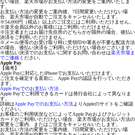
ない場合、楽天市場がお支払い方法の変更をご案内いたしま
す。
お支払い方法の変更をご案内後、7日間変更いただけない場
合、楽天市場が自動でご注文をキャンセルいたします。
※54,000円（税込）以上のご注文にはご利用いただけません。
※楽天会員以外のお客様にはご利用いただけません。
※注文者またはお届け先住所のどちらかが国外の場合、後払い
決済をご利用いただけません。
※メール便等のお受け取り時に受領印や署名が不要な配送方法
の場合、後払い決済をご利用いただけない場合がございます。
※後払い決済でのお支払いに関するお問い合わせは
楽天市場ま
でご連絡
ください。
Apple Pay
【備考】
Apple Payに対応したiPhoneでお支払いいただけます。
ご注文を確定する直前に、Apple Payの認証を行っていただき
ます。
Apple Payでのお支払い方法
Apple Payでご利用できるカードは発行会社によって異なりま
す。
詳細は
Apple Payでのお支払い方法
よりAppleのサイトをご確認
ください。
お客様のご利用状況などによってApple Payおよびクレジット
カードがご利用いただけない場合、楽天市場がお支払い方法の
変更をご案内、またはご注文をキャンセルいたします。
お支払い方法の変更をご案内後、7日間変更いただけない場
合、楽天市場が自動でご注文をキャンセルいたします。