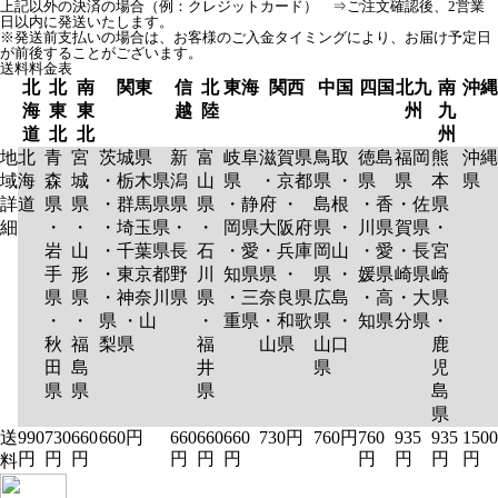
上記以外の決済の場合（例：クレジットカード） ⇒ご注文確認後、2営業
日以内に発送いたします。
※発送前支払いの場合は、お客様のご入金タイミングにより、お届け予定日
が前後することがございます。
送料料金表
北
北
南
関東
信
北
東海
関西
中国
四国
北九
南
沖縄
海
東
東
越
陸
州
九
道
北
北
州
地
北
青
宮
茨城県
新
富
岐阜
滋賀県
鳥取
徳島
福岡
熊
沖縄
域
海
森
城
・栃木県
潟
山
県
・京都
県 ・
県
県
本
県
詳
道
県
県
・群馬県
県
県
・静
府 ・
島根
・香
・佐
県
細
・
・
・埼玉県
・
・
岡県
大阪府
県 ・
川県
賀県
・
岩
山
・千葉県
長
石
・愛
・兵庫
岡山
・愛
・長
宮
手
形
・東京都
野
川
知県
県 ・
県 ・
媛県
崎県
崎
県
県
・神奈川
県
県
・三
奈良県
広島
・高
・大
県
・
・
県 ・山
・
重県
・和歌
県 ・
知県
分県
・
秋
福
梨県
福
山県
山口
鹿
田
島
井
県
児
県
県
県
島
県
送
990
730
660
660円
660
660
660
730円
760円
760
935
935
1500
円
円
円
円
円
円
円
円
円
円
料