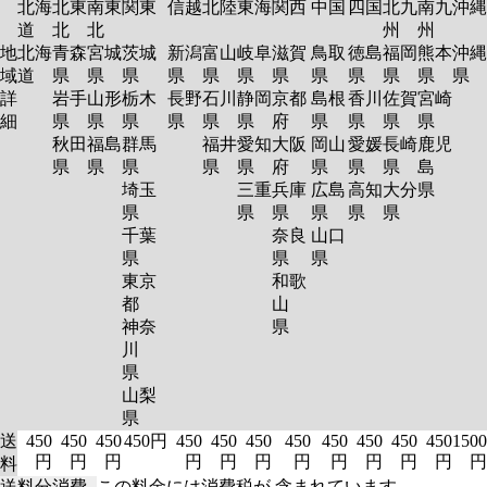
北海
北東
南東
関東
信越
北陸
東海
関西
中国
四国
北九
南九
沖縄
道
北
北
州
州
地
北海
青森
宮城
茨城
新潟
富山
岐阜
滋賀
鳥取
徳島
福岡
熊本
沖縄
域
道
県
県
県
県
県
県
県
県
県
県
県
県
詳
岩手
山形
栃木
長野
石川
静岡
京都
島根
香川
佐賀
宮崎
細
県
県
県
県
県
県
府
県
県
県
県
秋田
福島
群馬
福井
愛知
大阪
岡山
愛媛
長崎
鹿児
県
県
県
県
県
府
県
県
県
島
埼玉
三重
兵庫
広島
高知
大分
県
県
県
県
県
県
県
千葉
奈良
山口
県
県
県
東京
和歌
都
山
神奈
県
川
県
山梨
県
送
450
450
450
450円
450
450
450
450
450
450
450
450
1500
円
円
円
円
円
円
円
円
円
円
円
円
料
送料分消費
この料金には消費税が 含まれています。