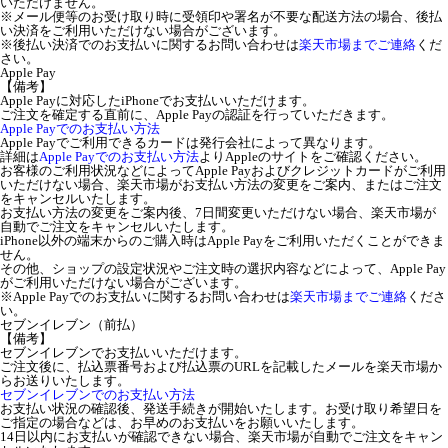
いただけません。
※メール便等のお受け取り時に受領印や署名が不要な配送方法の場合、後払
い決済をご利用いただけない場合がございます。
※後払い決済でのお支払いに関するお問い合わせは
楽天市場までご連絡
くだ
さい。
Apple Pay
【備考】
Apple Payに対応したiPhoneでお支払いいただけます。
ご注文を確定する直前に、Apple Payの認証を行っていただきます。
Apple Payでのお支払い方法
Apple Payでご利用できるカードは発行会社によって異なります。
詳細は
Apple Payでのお支払い方法
よりAppleのサイトをご確認ください。
お客様のご利用状況などによってApple Payおよびクレジットカードがご利用
いただけない場合、楽天市場がお支払い方法の変更をご案内、またはご注文
をキャンセルいたします。
お支払い方法の変更をご案内後、7日間変更いただけない場合、楽天市場が
自動でご注文をキャンセルいたします。
iPhone以外の端末からのご購入時はApple Payをご利用いただくことができま
せん。
その他、ショップの設定状況やご注文時の選択内容などによって、Apple Pay
がご利用いただけない場合がございます。
※Apple Payでのお支払いに関するお問い合わせは
楽天市場までご連絡
くださ
い。
セブンイレブン（前払）
【備考】
セブンイレブンでお支払いいただけます。
ご注文後に、払込票番号および払込票のURLを記載したメールを楽天市場か
らお送りいたします。
セブンイレブンでのお支払い方法
お支払い状況の確認後、発送手続きが開始いたします。お受け取り希望日を
ご指定の場合などは、お早めのお支払いをお願いいたします。
14日以内にお支払いが確認できない場合、楽天市場が自動でご注文をキャン