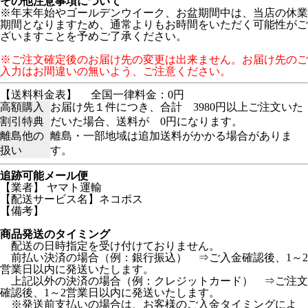
その他注意事項について
※年末年始やゴールデンウイーク、お盆期間中は、当店の休業
期間となりますため、通常よりもお時間をいただく可能性がご
ざいますことを予めご了承ください。
※ご注文確定後のお届け先の変更は出来ません。お届け先のご
入力はお間違いの無いよう、ご注意ください。
【送料料金表】
全国一律料金：0円
高額購入
お届け先１件につき、合計 3980円以上ご注文いた
割引特典
だいた場合、送料が 0円になります。
離島他の
離島・一部地域は追加送料がかかる場合がありま
扱い
す。
追跡可能メール便
【業者】 ヤマト運輸
【配送サービス名】ネコポス
【備考】
商品発送のタイミング
配送の日時指定を受け付けておりません。
前払い決済の場合（例：銀行振込） ⇒ご入金確認後、1～2
営業日以内に発送いたします。
上記以外の決済の場合（例：クレジットカード） ⇒ご注文
確認後、1～2営業日以内に発送いたします。
※発送前支払いの場合は、お客様のご入金タイミングによ