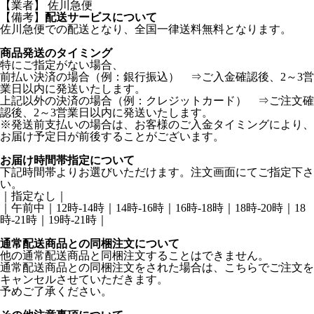
【業者】 佐川急便
【備考】
配送サービスについて
佐川急便での配送となり、全国一律送料無料となります。
商品発送のタイミング
特にご指定がない場合、
前払い決済の場合（例：銀行振込） ⇒ご入金確認後、2～3営
業日以内に発送いたします。
上記以外の決済の場合（例：クレジットカード） ⇒ご注文確
認後、2～3営業日以内に発送いたします。
※発送前支払いの場合は、お客様のご入金タイミングにより、
お届け予定日が前後することがございます。
お届け時間帯指定について
下記時間帯よりお選びいただけます。注文画面にてご指定下さ
い。
｜指定なし｜
｜午前中｜12時-14時｜14時-16時｜16時-18時｜18時-20時｜18
時-21時｜19時-21時｜
通常配送商品との同梱注文について
他の通常配送商品と同梱注文することはできません。
通常配送商品との同梱注文をされた場合は、こちらでご注文を
キャンセルさせていただきます。
予めご了承ください。