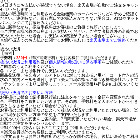
さい。
14日以内にお支払いが確認できない場合、楽天市場が自動でご注文をキャン
セルいたします。
振込の取扱時間はご利用される金融機関のホームページなどを予めご確認く
ださい。連休時など、銀行窓口でお振込みができない場合は、ATMやネット
バンキングにてお振込みください。
誠に勝手ながら、振込手数料はお客様のご負担でお願いいたします。
※ご注文者様名義の口座よりお支払いください。ご注文者様以外の名義でお
支払いいただいた場合、お支払いの確認ができない場合がございます。
※銀行振込でのお支払いに関するお問い合わせは
楽天市場までご連絡
くださ
い。
後払い決済
【備考】
手数料：
250円
（請求書発行料）をお客様にご負担いただきます。
後払い決済ご利用規約
及び
個人情報の取扱いに係る事項
をご確認いただき、
ご同意のうえご利用ください。
各コンビニまたは銀行でお支払いいただけます。
商品発送後、注文者メールアドレスに対してお支払い用バーコード付きの請
求のご案内メールを送付します（楽天市場の指示に基づき株式会社ネットプ
ロテクションズよりご請求します）。メール受取後14日以内にお支払いくだ
さい。
後払い決済でのお支払い方法
お客様のご都合で請求書発行後に注文をキャンセル・金額を変更された場
合、手数料をご負担いただきます。その際、手数料を楽天ポイントから引き
落としをさせていただく場合がございます。
お客様のご利用状況などによって後払い決済がご利用いただけない場合、楽
天市場がお支払い方法の変更をご案内いたします。
お支払い方法の変更をご案内後、7日間変更いただけない場合、楽天市場が
自動でご注文をキャンセルいたします。
※54,000円（税込）以上のご注文にはご利用いただけません。
※楽天会員以外のお客様にはご利用いただけません。
※注文者またはお届け先住所のどちらかが国外の場合、後払い決済をご利用