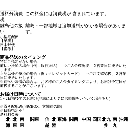
送料分消費
この料金には消費税が 含まれています。
税
離島他の扱
離島・一部地域は追加送料がかかる場合がありま
い
す。
小型宅配便
【業者】
日本郵便
【備考】
商品発送のタイミング
特にご指定がない場合、
前払い決済の場合（例：銀行振込） ⇒ご入金確認後、２営業日に発送いた
します。
上記以外の決済の場合（例：クレジットカード） ⇒ご注文確認後、２営業
日に発送いたします。
※前払い決済の場合は、お客様のご入金タイミングにより、お届け予定日が
前後することがございます。
お届け日時について
1～2日前後でのお届け(地域により更にお時間をいただく場合あり)
※置き配配送(宅配BOX、玄関前の順)
※日時指定不可
送料料金表
北
北
南
関東
信
北
東海
関西
中国
四国
北九
南
沖縄
海
東
東
越
陸
州
九