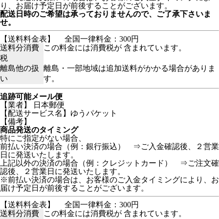
り、お届け予定日が前後することがございます。
配送日時のご希望は承っておりませんので、ご了承下さいま
せ。
【送料料金表】
全国一律料金：300円
送料分消費
この料金には消費税が 含まれています。
税
離島他の扱
離島・一部地域は追加送料がかかる場合がありま
い
す。
追跡可能メール便
【業者】 日本郵便
【配送サービス名】ゆうパケット
【備考】
商品発送のタイミング
特にご指定がない場合、
前払い決済の場合（例：銀行振込） ⇒ご入金確認後、２営業
日に発送いたします。
上記以外の決済の場合（例：クレジットカード） ⇒ご注文確
認後、２営業日に発送いたします。
※前払い決済の場合は、お客様のご入金タイミングにより、お
届け予定日が前後することがございます。
【送料料金表】
全国一律料金：300円
送料分消費
この料金には消費税が 含まれています。