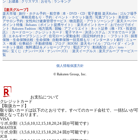
ン
|
お歳暮
|
クリスマス
|
おせち
|
ランキング
【楽天グループ】
楽天市場
|
旅行・ホテル予約・航空券
|
本・DVD・CD
|
電子書籍 楽天Kobo
|
ゴルフ場予
約
|
レシピ
|
車検見積もり・予約
|
イベント・チケット販売
|
写真プリント
|
美容室・ヘ
アサロン予約
|
女性向け健康管理サービス
|
物流委託・アウトソーシング
|
楽天スーパー
ポイント特集
|
Rebates（ポイント提携サイト）
|
楽天ポイントカード
|
おでかけでポイ
ント
|
Rakuten Fashion
|
地方競馬
|
競輪
|
アフィリエイト
|
ネット証券（株・FX・投資信
託）
|
カードローン
|
クレジットカード
|
電子マネー
|
決済システム
|
スマホでカード決
済
|
エネルギープランニング
|
住宅ローン変動金利（固定特約付き）・フラット35
|
損害
保険・生命保険比較
|
生命保険
|
自動車保険一括見積もり
|
インターネット銀行
|
ニュー
ス・検索
|
仕事紹介
|
不動産情報
|
ブログ
|
ROOM
|
楽天モバイル
|
プロバイダ・インタ
ーネット接続
|
無料通話＆メッセージアプリ
|
電話アプリ
|
動画配信
|
占い
|
toto・
BIG
|
宝くじ（ナンバーズ4・ナンバーズ3）
|
楽天イーグルス
|
楽天グループ サービス一
覧
個人情報保護方針
© Rakuten Group, Inc.
お支払について
クレジットカード
【取扱カード】
取り扱いカードは以下のとおりです。すべてのカード会社で、一括払いが可
能となっております。
VISA
リボ,分割（3,5,6,10,12,15,18,20,24 回が可能です）
MASTER
リボ,分割（3,5,6,10,12,15,18,20,24 回が可能です）
JCB