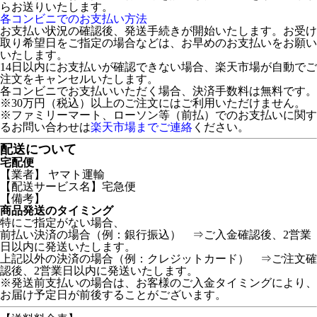
らお送りいたします。
各コンビニでのお支払い方法
お支払い状況の確認後、発送手続きが開始いたします。お受け
取り希望日をご指定の場合などは、お早めのお支払いをお願い
いたします。
14日以内にお支払いが確認できない場合、楽天市場が自動でご
注文をキャンセルいたします。
各コンビニでお支払いいただく場合、決済手数料は無料です。
※30万円（税込）以上のご注文にはご利用いただけません。
※ファミリーマート、ローソン等（前払）でのお支払いに関す
るお問い合わせは
楽天市場までご連絡
ください。
配送について
宅配便
【業者】 ヤマト運輸
【配送サービス名】宅急便
【備考】
商品発送のタイミング
特にご指定がない場合、
前払い決済の場合（例：銀行振込） ⇒ご入金確認後、2営業
日以内に発送いたします。
上記以外の決済の場合（例：クレジットカード） ⇒ご注文確
認後、2営業日以内に発送いたします。
※発送前支払いの場合は、お客様のご入金タイミングにより、
お届け予定日が前後することがございます。