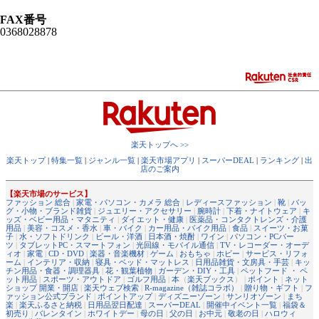
FAX番号
0368028878
楽天トップへ >>
楽天トップ
|
特集一覧
|
ジャンル一覧
|
楽天市場アプリ
|
スーパーDEAL
|
ランキング
|
出
店のご案内
【楽天市場のサービス】
ファッション 総合
|
家電・パソコン・カメラ 総合
|
レディースファッション
|
靴
|
バッ
グ・小物・ブランド雑貨
|
ジュエリー・アクセサリー
|
腕時計
|
下着・ナイトウェア
|
キ
ッズ・ベビー用品・マタニティ
|
ダイエット・健康
|
医薬品・コンタクトレンズ・介護
用品
|
美容・コスメ・香水
|
車・バイク
|
カー用品・バイク用品
|
食品
|
スイーツ・お菓
子
|
水・ソフトドリンク
|
ビール・洋酒
|
日本酒・焼酎
|
ワイン
|
パソコン・PCパー
ツ
|
タブレットPC・スマートフォン
|
光回線・モバイル通信
|
TV・レコーダー・オーデ
ィオ
|
家電
|
CD・DVD
|
楽器・音楽機材
|
ゲーム
|
おもちゃ
|
ホビー
|
サービス・リフォ
ーム
|
インテリア・収納
|
寝具・ベッド・マットレス
|
日用品雑貨・文房具・手芸
|
キッ
チン用品・食器・調理器具
|
花・観葉植物
|
ガーデン・DIY・工具
|
ペットフード ・ ペ
ット用品
|
スポーツ・アウトドア
|
ゴルフ用品
|
本
（
楽天ブックス
） |
ポイント
|
ネット
ショップ 開業・開店
|
楽天ウェブ検索
|
R-magazine（雑誌コラボ）
|
贈り物・ギフト
|
フ
ァッション公式ブランド
|
ポイントアップ
|
ディズニーゾーン
|
サンリオゾーン
|
まち
楽
|
楽天ふるさと納税
|
日用品翌日配達
|
スーパーDEAL
|
開催中イベント一覧
|
福袋＆
初売り
|
バレンタイン
|
ホワイトデー
|
母の日
|
父の日
|
お中元
|
敬老の日
|
ハロウィ