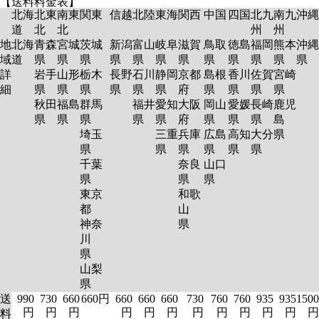
【送料料金表】
北海
北東
南東
関東
信越
北陸
東海
関西
中国
四国
北九
南九
沖縄
道
北
北
州
州
地
北海
青森
宮城
茨城
新潟
富山
岐阜
滋賀
鳥取
徳島
福岡
熊本
沖縄
域
道
県
県
県
県
県
県
県
県
県
県
県
県
詳
岩手
山形
栃木
長野
石川
静岡
京都
島根
香川
佐賀
宮崎
細
県
県
県
県
県
県
府
県
県
県
県
秋田
福島
群馬
福井
愛知
大阪
岡山
愛媛
長崎
鹿児
県
県
県
県
県
府
県
県
県
島
埼玉
三重
兵庫
広島
高知
大分
県
県
県
県
県
県
県
千葉
奈良
山口
県
県
県
東京
和歌
都
山
神奈
県
川
県
山梨
県
送
990
730
660
660円
660
660
660
730
760
760
935
935
1500
円
円
円
円
円
円
円
円
円
円
円
円
料