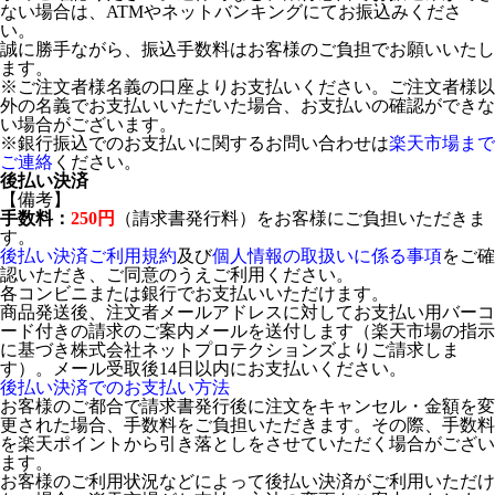
ない場合は、ATMやネットバンキングにてお振込みくださ
い。
誠に勝手ながら、振込手数料はお客様のご負担でお願いいたし
ます。
※ご注文者様名義の口座よりお支払いください。ご注文者様以
外の名義でお支払いいただいた場合、お支払いの確認ができな
い場合がございます。
※銀行振込でのお支払いに関するお問い合わせは
楽天市場まで
ご連絡
ください。
後払い決済
【備考】
手数料：
250円
（請求書発行料）をお客様にご負担いただきま
す。
後払い決済ご利用規約
及び
個人情報の取扱いに係る事項
をご確
認いただき、ご同意のうえご利用ください。
各コンビニまたは銀行でお支払いいただけます。
商品発送後、注文者メールアドレスに対してお支払い用バーコ
ード付きの請求のご案内メールを送付します（楽天市場の指示
に基づき株式会社ネットプロテクションズよりご請求しま
す）。メール受取後14日以内にお支払いください。
後払い決済でのお支払い方法
お客様のご都合で請求書発行後に注文をキャンセル・金額を変
更された場合、手数料をご負担いただきます。その際、手数料
を楽天ポイントから引き落としをさせていただく場合がござい
ます。
お客様のご利用状況などによって後払い決済がご利用いただけ