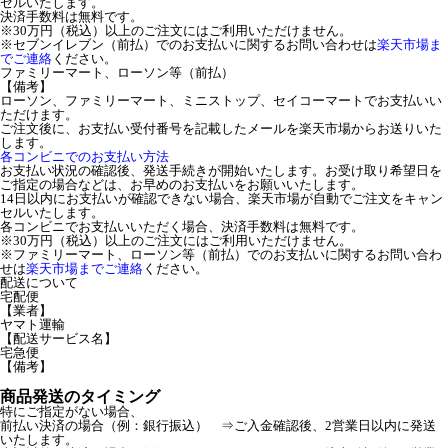
セルいたします。
決済手数料は無料です。
※30万円（税込）以上のご注文にはご利用いただけません。
※セブンイレブン（前払）でのお支払いに関するお問い合わせは
楽天市場ま
でご連絡
ください。
ファミリーマート、ローソン等（前払）
【備考】
ローソン、ファミリーマート、ミニストップ、セイコーマートでお支払いい
ただけます。
ご注文後に、お支払い受付番号を記載したメールを楽天市場からお送りいた
します。
各コンビニでのお支払い方法
お支払い状況の確認後、発送手続きが開始いたします。お受け取り希望日を
ご指定の場合などは、お早めのお支払いをお願いいたします。
14日以内にお支払いが確認できない場合、楽天市場が自動でご注文をキャン
セルいたします。
各コンビニでお支払いいただく場合、決済手数料は無料です。
※30万円（税込）以上のご注文にはご利用いただけません。
※ファミリーマート、ローソン等（前払）でのお支払いに関するお問い合わ
せは
楽天市場までご連絡
ください。
配送について
宅配便
【業者】
ヤマト運輸
【配送サービス名】
宅急便
【備考】
商品発送のタイミング
特にご指定がない場合、
前払い決済の場合（例：銀行振込） ⇒ご入金確認後、2営業日以内に発送
いたします。