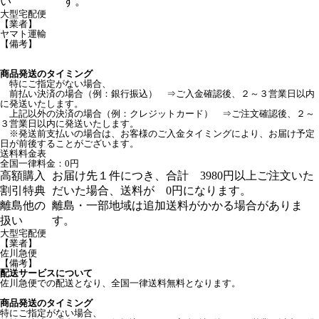
い
す。
大型宅配便
【業者】
ヤマト運輸
【備考】
商品発送のタイミング
特にご指定がない場合、
前払い決済の場合（例：銀行振込） ⇒ご入金確認後、２～３営業日以内
に発送いたします。
上記以外の決済の場合（例：クレジットカード） ⇒ご注文確認後、２～
３営業日以内に発送いたします。
※発送前支払いの場合は、お客様のご入金タイミングにより、お届け予定
日が前後することがございます。
送料料金表
全国一律料金：0円
高額購入
お届け先１件につき、合計 3980円以上ご注文いた
割引特典
だいた場合、送料が 0円になります。
離島他の
離島・一部地域は追加送料がかかる場合がありま
扱い
す。
大型宅配便
【業者】
佐川急便
【備考】
配送サービスについて
佐川急便での配送となり、全国一律送料無料となります。
商品発送のタイミング
特にご指定がない場合、