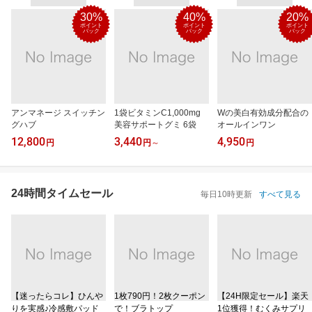
30%
40%
20%
ポイント
ポイント
ポイント
バック
バック
バック
アンマネージ スイッチン
1袋ビタミンC1,000mg
Wの美白有効成分配合の
グハブ
美容サポートグミ 6袋
オールインワン
12,800
3,440
4,950
円
円
～
円
24時間タイムセール
毎日10時更新
すべて見る
【迷ったらコレ】ひんや
1枚790円！2枚クーポン
【24H限定セール】楽天
りを実感♪冷感敷パッド
で！ブラトップ
1位獲得！むくみサプリ