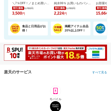
＼7％OFF！／まとめ買いに！ネピア トイレットペーパー 72ロール
純水99％ お買いものパンダ！ おしりふき 80枚 24個
3,780円
2,780円
17
割引価格
割引価格
割引価格
3,500
2,224
15,664
円
円
円
食品と日用品がお
掲載アイテム全品
日
得！
20%以上OFF！
ポ
楽天のサービス
すべて見る
モバイル