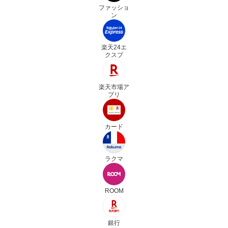
ファッショ
ン
楽天24エ
クスプ
楽天市場ア
プリ
カード
ラクマ
ROOM
銀行