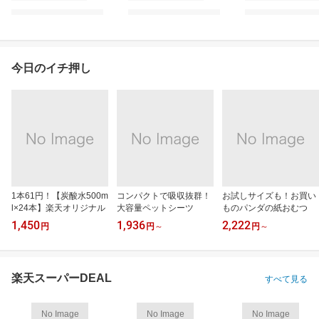
今日のイチ押し
1本61円！【炭酸水500m
コンパクトで吸収抜群！
お試しサイズも！お買い
l×24本】楽天オリジナル
大容量ペットシーツ
ものパンダの紙おむつ
1,450
1,936
2,222
円
円
～
円
～
楽天スーパーDEAL
すべて見る
No Image
No Image
No Image