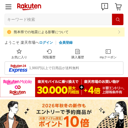
熊本県での地震による影響について
ようこそ 楽天市場へ
ログイン
会員登録
お気に入り
閲覧履歴
購入履歴
myクーポン
1,980円以上で日用品が送料無料