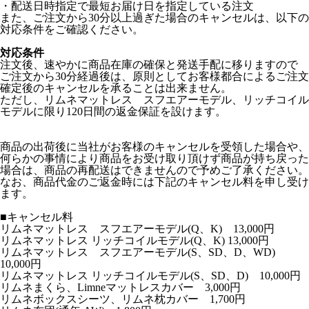
・配送日時指定で最短お届け日を指定している注文
また、ご注文から30分以上過ぎた場合のキャンセルは、以下の
対応条件をご確認ください。
対応条件
注文後、速やかに商品在庫の確保と発送手配に移りますので
ご注文から30分経過後は、原則としてお客様都合によるご注文
確定後のキャンセルを承ることは出来ません。
ただし、リムネマットレス スフエアーモデル、リッチコイル
モデルに限り120日間の返金保証を設けます。
商品の出荷後に当社がお客様のキャンセルを受領した場合や、
何らかの事情により商品をお受け取り頂けず商品が持ち戻った
場合は、商品の再配送はできませんので予めご了承ください。
なお、商品代金のご返金時には下記のキャンセル料を申し受け
ます。
■キャンセル料
リムネマットレス スフエアーモデル(Q、K) 13,000円
リムネマットレス リッチコイルモデル(Q、K) 13,000円
リムネマットレス スフエアーモデル(S、SD、D、WD)
10,000円
リムネマットレス リッチコイルモデル(S、SD、D) 10,000円
リムネまくら、Limneマットレスカバー 3,000円
リムネボックスシーツ、リムネ枕カバー 1,700円