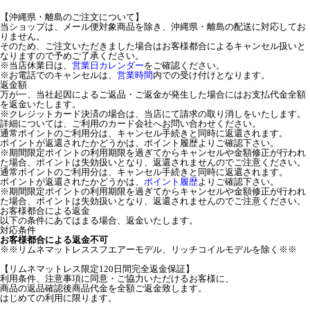
【沖縄県・離島のご注文について】
当ショップは、メール便対象商品を除き、沖縄県・離島の配送に対応してお
りません。
そのため、ご注文いただきました場合はお客様都合によるキャンセル扱いと
なりますので予めご了承ください。
※当店休業日は、
営業日カレンダー
をご確認ください。
※お電話でのキャンセルは、
営業時間
内での受け付けとなります。
返金額
万が一、当社起因によるご返品・ご返金が発生した場合にはお支払代金全額
を返金いたします。
※クレジットカード決済の場合は、当店にて請求の取り消しをいたします。
詳細については、ご利用のカード会社へお問い合わせください。
通常ポイントのご利用分は、キャンセル手続きと同時に返還されます。
ポイントが返還されたかどうかは、ポイント履歴よりご確認下さい。
※期間限定ポイントの利用期限を過ぎてからキャンセルや金額修正が行われ
た場合、ポイントは失効扱いとなり、返還されませんのでご注意ください。
通常ポイントのご利用分は、キャンセル手続きと同時に返還されます。
ポイントが返還されたかどうかは、
ポイント履歴
よりご確認下さい。
※期間限定ポイントの利用期限を過ぎてからキャンセルや金額修正が行われ
た場合、ポイントは失効扱いとなり、返還されませんのでご注意ください。
お客様都合による返金
以下の条件にあてはまる場合、返金いたします。
対応条件
お客様都合による返金不可
※※リムネマットレススフエアーモデル、リッチコイルモデルを除く※※
【リムネマットレス限定120日間完全返金保証】
利用条件、注意事項に同意・ご協力いただけるお客様に、
商品の返品確認後商品代金を全額ご返金致します。
はじめての利用に限ります。