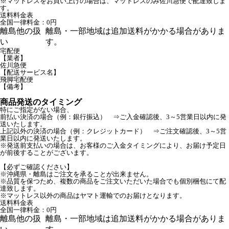
※マットレスをお買い上げの場合は、マットレスのみ佐川急便で配達致しま
す。
送料料金表
全国一律料金：0円
離島他の扱
離島・一部地域は追加送料がかかる場合がありま
い
す。
宅配便
【業者】
佐川急便
【配送サービス名】
飛脚宅配便
【備考】
商品発送のタイミング
特にご指定がない場合、
前払い決済の場合（例：銀行振込） ⇒ご入金確認後、3～5営業日以内に発
送いたします。
上記以外の決済の場合（例：クレジットカード） ⇒ご注文確認後、3～5営
業日以内に発送いたします。
※発送前支払いの場合は、お客様のご入金タイミングにより、お届け予定日
が前後することがございます。
【必ずご確認ください】
※沖縄県・離島はご注文を承ることが出来ません。
※品質を保つため、複数の商品をご注文いただいた場合でも個別梱包にて配
達致します。
※マットレス以外の商品はヤマト運輸でのお届けとなります。
送料料金表
全国一律料金：0円
離島他の扱
離島・一部地域は追加送料がかかる場合がありま