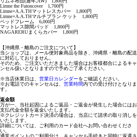
リムネ布団(通年,AW) 1,800円
Limne the Futoncover 1,700円
Limne×A.A.THマットレスカバー 1,800円
Limne×A.A.THマルチブラン ケット 1,800円
ベッドフレーム 6,000円
マットレス隙間パッド 1,800円
NAGARERUまくらカバー 1,800円
【沖縄県・離島のご注文について】
当ショップは、メール便対象商品を除き、沖縄県・離島の配送
に対応しておりません。
そのため、ご注文いただきました場合はお客様都合によるキャ
ンセル扱いとなりますので予めご了承ください。
※当店休業日は、
営業日カレンダー
をご確認ください。
※お電話でのキャンセルは、
営業時間
内での受け付けとなりま
す。
返金額
万が一、当社起因によるご返品・ご返金が発生した場合にはお
支払代金全額を返金いたします。
※クレジットカード決済の場合は、当店にて請求の取り消しを
いたします。
詳細については、ご利用のカード会社へお問い合わせくださ
い。
通常ポイントのご利用分は、キャンセル手続きと同時に返還さ