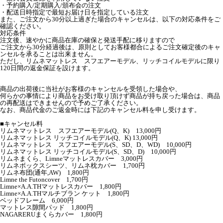
・予約購入/定期購入/頒布会の注文
・配送日時指定で最短お届け日を指定している注文
また、ご注文から30分以上過ぎた場合のキャンセルは、以下の対応条件をご
確認ください。
対応条件
注文後、速やかに商品在庫の確保と発送手配に移りますので
ご注文から30分経過後は、原則としてお客様都合によるご注文確定後のキャ
ンセルを承ることは出来ません。
ただし、リムネマットレス スフエアーモデル、リッチコイルモデルに限り
120日間の返金保証を設けます。
商品の出荷後に当社がお客様のキャンセルを受領した場合や、
何らかの事情により商品をお受け取り頂けず商品が持ち戻った場合は、商品
の再配送はできませんので予めご了承ください。
なお、商品代金のご返金時には下記のキャンセル料を申し受けます。
■キャンセル料
リムネマットレス スフエアーモデル(Q、K) 13,000円
リムネマットレス リッチコイルモデル(Q、K) 13,000円
リムネマットレス スフエアーモデル(S、SD、D、WD) 10,000円
リムネマットレス リッチコイルモデル(S、SD、D) 10,000円
リムネまくら、Limneマットレスカバー 3,000円
リムネボックスシーツ、リムネ枕カバー 1,700円
リムネ布団(通年,AW) 1,800円
Limne the Futoncover 1,700円
Limne×A.A.THマットレスカバー 1,800円
Limne×A.A.THマルチブラン ケット 1,800円
ベッドフレーム 6,000円
マットレス隙間パッド 1,800円
NAGARERUまくらカバー 1,800円