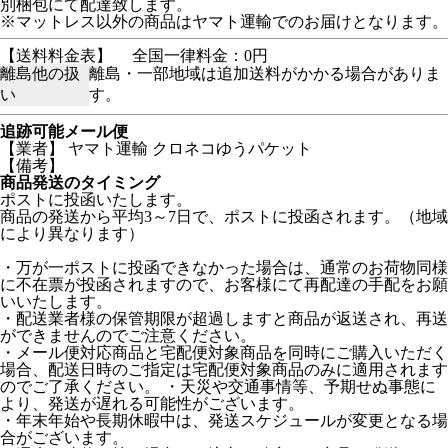
別梱包にて配達致します。
※マットレス以外の商品はヤマト運輸でのお届けとなります。
【送料料金表】
全国一律料金：0円
離島他の扱
離島・一部地域は追加送料がかかる場合がありま
い
す。
追跡可能メール便
【業者】 ヤマト運輸 クロネコゆうパケット
【備考】
商品発送のタイミング
ポストに投函いたします。
商品の発送から平均3～7日で、ポストに投函されます。（地域
により異なります）
・万が一ポストに投函できなかった場合は、通常のお荷物同様
に不在票が投函されますので、お客様にて再配達の手配をお願
いいたします。
・配送業者様の保管期限が超過しますと商品が返送され、再送
ができませんのでご注意ください。
・メール便対応商品と宅配便対象商品を同時にご購入いただく
場合、配送日時のご指定は宅配便対象商品のみに適用されます
のでご了承ください。 ・天災や交通事情等、予期せぬ事態に
より、発送が遅れる可能性がございます。
・年末年始や長期休暇中は、発送スケジュールが変更となる場
合がございます。