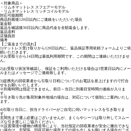
＜対象商品＞
・リムネマットレス スフエアーモデル
・リムネマットレス リッチコイルモデル
対応可能期間
商品到着後120日以内にご連絡をいただいた場合
返金額
返品を確認後30日以内に商品代金を全額返金します。
返品送料
店舗負担
備考
【ご返金までの流れ】
1)マットレス受け取りから120日以内に、返品保証専用依頼フォームよりご依
頼いただきます。
※お受取りから14日間は最低利用期間です。この期間はご連絡いただけませ
ん。
2)お受取り状況等確認し、保証をご利用いただける場合は3営業日以内にメー
ルまたはメッセージでご連絡致します。
3)提携先の回収業者から引取り日程についてのお電話を差上げますので打合
せをお願いいたします。
※到着時間は指定できません。前日～当日に到着目安時間の連絡が入りま
す。
※引き取り先が集荷対象外地域の場合は、対応について個別にご案内いたし
ます。
4)引取り当日に、担当ドライバーがご自宅に伺いマットレスを引き取りま
す。
玄関先まで運ぶ必要はございませんが、まくらやシーツは取り外してスムー
ズな引き渡しにご協力ください。
※設置環境や建物の構造等により、当社指定の回収業者が安全に搬出できな
い場合は、玄関等、回収可能な場所までの持ち出しをお願いする場合がござ