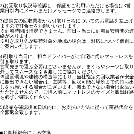
2)お受取り状況等確認し、保証をご利用いただける場合は3営
業日以内にメールまたはメッセージでご連絡致します。
3)提携先の回収業者から引取り日程についてのお電話を差上げ
ますので打合せをお願いいたします。
※到着時間は指定できません。前日～当日に到着目安時間の連
絡が入ります。
※引き取り先が集荷対象外地域の場合は、対応について個別に
ご案内いたします。
4)引取り当日に、担当ドライバーがご自宅に伺いマットレスを
引き取ります。
玄関先まで運ぶ必要はございませんが、まくらやシーツは取り
外してスムーズな引き渡しにご協力ください。
※設置環境や建物の構造等により、当社指定の回収業者が安全
に搬出できない場合は、玄関等、回収可能な場所までの持ち出
しをお願いする場合がございます。搬出できない場合は返品い
ただけませんので、ご購入前にマットレスのサイズと搬出経路
を必ずご確認ください。
5)返品を確認後30日以内に、お支払い方法に従って商品代金を
全額返金致します。
■
お客様都合による交換