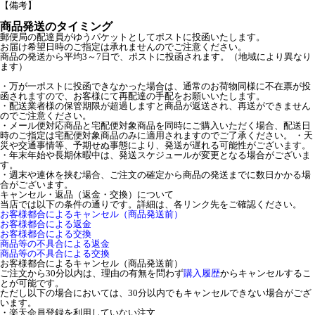
【備考】
商品発送のタイミング
郵便局の配達員がゆうパケットとしてポストに投函いたします。
お届け希望日時のご指定は承れませんのでご注意ください。
商品の発送から平均3～7日で、ポストに投函されます。（地域により異なり
ます）
・万が一ポストに投函できなかった場合は、通常のお荷物同様に不在票が投
函されますので、お客様にて再配達の手配をお願いいたします。
・配送業者様の保管期限が超過しますと商品が返送され、再送ができません
のでご注意ください。
・メール便対応商品と宅配便対象商品を同時にご購入いただく場合、配送日
時のご指定は宅配便対象商品のみに適用されますのでご了承ください。 ・天
災や交通事情等、予期せぬ事態により、発送が遅れる可能性がございます。
・年末年始や長期休暇中は、発送スケジュールが変更となる場合がございま
す。
・週末や連休を挟む場合、ご注文の確定から商品の発送までに数日かかる場
合がございます。
キャンセル・返品（返金・交換）について
当店では以下の条件の通りです。詳細は、各リンク先をご確認ください。
お客様都合によるキャンセル（商品発送前）
お客様都合による返金
お客様都合による交換
商品等の不具合による返金
商品等の不具合による交換
お客様都合によるキャンセル（商品発送前）
ご注文から30分以内は、理由の有無を問わず
購入履歴
からキャンセルするこ
とが可能です。
ただし以下の場合においては、30分以内でもキャンセルできない場合がござ
います。
・楽天会員登録を利用していない注文