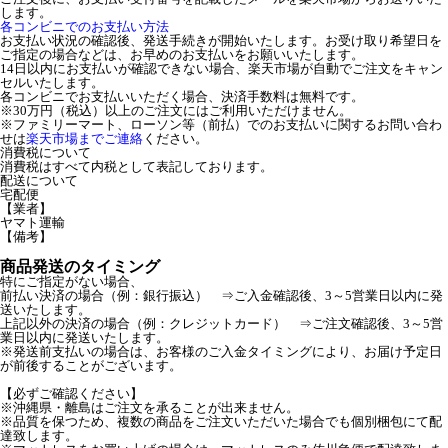
します。
各コンビニでのお支払い方法
お支払い状況の確認後、発送手続きが開始いたします。お受け取り希望日を
ご指定の場合などは、お早めのお支払いをお願いいたします。
14日以内にお支払いが確認できない場合、楽天市場が自動でご注文をキャン
セルいたします。
各コンビニでお支払いいただく場合、決済手数料は無料です。
※30万円（税込）以上のご注文にはご利用いただけません。
※ファミリーマート、ローソン等（前払）でのお支払いに関するお問い合わ
せは
楽天市場までご連絡
ください。
消費税について
消費税はすべて内税として表記しております。
配送について
宅配便
【業者】
ヤマト運輸
【備考】
商品発送のタイミング
特にご指定がない場合、
前払い決済の場合（例：銀行振込） ⇒ご入金確認後、3～5営業日以内に発
送いたします。
上記以外の決済の場合（例：クレジットカード） ⇒ご注文確認後、3～5営
業日以内に発送いたします。
※発送前支払いの場合は、お客様のご入金タイミングにより、お届け予定日
が前後することがございます。
【必ずご確認ください】
※沖縄県・離島はご注文を承ることが出来ません。
※品質を保つため、複数の商品をご注文いただいた場合でも個別梱包にて配
達致します。