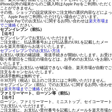
iPhone以外の端末からのご購入時はApple Payをご利用いただく
ことができません。
その他、ショップの設定状況やご注文時の選択内容などによっ
て、Apple Payがご利用いただけない場合がございます。
※Apple Payでのお支払いに関するお問い合わせは
楽天市場ま
でご連絡
ください。
セブンイレブン（前払）
【備考】
セブンイレブンでお支払いいただけます。
ご注文後に、払込票番号および払込票のURLを記載したメー
ルを楽天市場からお送りいたします。
セブンイレブンでのお支払い方法
お支払い状況の確認後、発送手続きが開始いたします。お受け
取り希望日をご指定の場合などは、お早めのお支払いをお願い
いたします。
14日以内にお支払いが確認できない場合、楽天市場が自動でご
注文をキャンセルいたします。
決済手数料は無料です。
※30万円（税込）以上のご注文にはご利用いただけません。
※セブンイレブン（前払）でのお支払いに関するお問い合わせ
は
楽天市場までご連絡
ください。
ファミリーマート、ローソン等（前払）
【備考】
ローソン、ファミリーマート、ミニストップ、セイコーマート
でお支払いいただけます。
ご注文後に、お支払い受付番号を記載したメールを楽天市場か