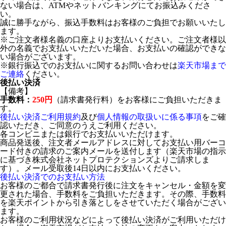
ない場合は、ATMやネットバンキングにてお振込みくださ
い。
誠に勝手ながら、振込手数料はお客様のご負担でお願いいたし
ます。
※ご注文者様名義の口座よりお支払いください。ご注文者様以
外の名義でお支払いいただいた場合、お支払いの確認ができな
い場合がございます。
※銀行振込でのお支払いに関するお問い合わせは
楽天市場まで
ご連絡
ください。
後払い決済
【備考】
手数料：
250円
（請求書発行料）をお客様にご負担いただきま
す。
後払い決済ご利用規約
及び
個人情報の取扱いに係る事項
をご確
認いただき、ご同意のうえご利用ください。
各コンビニまたは銀行でお支払いいただけます。
商品発送後、注文者メールアドレスに対してお支払い用バーコ
ード付きの請求のご案内メールを送付します（楽天市場の指示
に基づき株式会社ネットプロテクションズよりご請求しま
す）。メール受取後14日以内にお支払いください。
後払い決済でのお支払い方法
お客様のご都合で請求書発行後に注文をキャンセル・金額を変
更された場合、手数料をご負担いただきます。その際、手数料
を楽天ポイントから引き落としをさせていただく場合がござい
ます。
お客様のご利用状況などによって後払い決済がご利用いただけ