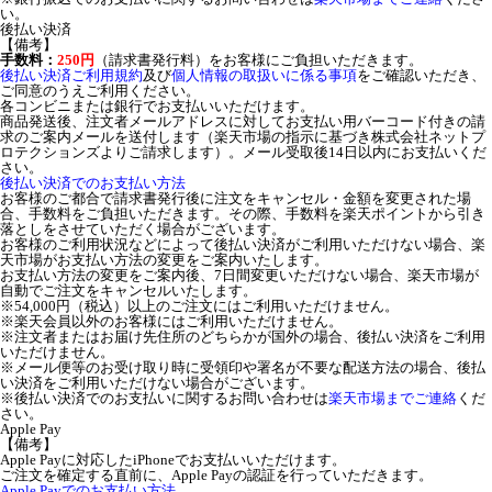
い。
後払い決済
【備考】
手数料：
250円
（請求書発行料）をお客様にご負担いただきます。
後払い決済ご利用規約
及び
個人情報の取扱いに係る事項
をご確認いただき、
ご同意のうえご利用ください。
各コンビニまたは銀行でお支払いいただけます。
商品発送後、注文者メールアドレスに対してお支払い用バーコード付きの請
求のご案内メールを送付します（楽天市場の指示に基づき株式会社ネットプ
ロテクションズよりご請求します）。メール受取後14日以内にお支払いくだ
さい。
後払い決済でのお支払い方法
お客様のご都合で請求書発行後に注文をキャンセル・金額を変更された場
合、手数料をご負担いただきます。その際、手数料を楽天ポイントから引き
落としをさせていただく場合がございます。
お客様のご利用状況などによって後払い決済がご利用いただけない場合、楽
天市場がお支払い方法の変更をご案内いたします。
お支払い方法の変更をご案内後、7日間変更いただけない場合、楽天市場が
自動でご注文をキャンセルいたします。
※54,000円（税込）以上のご注文にはご利用いただけません。
※楽天会員以外のお客様にはご利用いただけません。
※注文者またはお届け先住所のどちらかが国外の場合、後払い決済をご利用
いただけません。
※メール便等のお受け取り時に受領印や署名が不要な配送方法の場合、後払
い決済をご利用いただけない場合がございます。
※後払い決済でのお支払いに関するお問い合わせは
楽天市場までご連絡
くだ
さい。
Apple Pay
【備考】
Apple Payに対応したiPhoneでお支払いいただけます。
ご注文を確定する直前に、Apple Payの認証を行っていただきます。
Apple Payでのお支払い方法