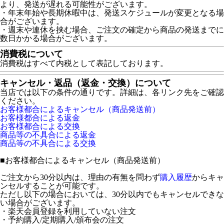
より、発送が遅れる可能性がございます。
・年末年始や長期休暇中は、発送スケジュールが変更となる場
合がございます。
・週末や連休を挟む場合、ご注文の確定から商品の発送までに
数日かかる場合がございます。
消費税について
消費税はすべて内税として表記しております。
キャンセル・返品（返金・交換）について
当店では以下の条件の通りです。詳細は、各リンク先をご確認
ください。
お客様都合によるキャンセル（商品発送前）
お客様都合による返金
お客様都合による交換
商品等の不具合による返金
商品等の不具合による交換
■
お客様都合によるキャンセル（商品発送前）
ご注文から30分以内は、理由の有無を問わず
購入履歴
からキャ
ンセルすることが可能です。
ただし以下の場合においては、30分以内でもキャンセルできな
い場合がございます。
・楽天会員登録を利用していない注文
・予約購入/定期購入/頒布会の注文