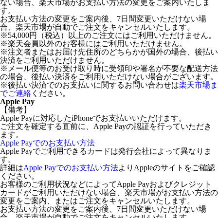
ない場合、楽天市場がお支払い方法の変更をご案内いたしま
す。
お支払い方法の変更をご案内後、7日間変更いただけない場
合、楽天市場が自動でご注文をキャンセルいたします。
※54,000円（税込）以上のご注文にはご利用いただけません。
※楽天会員以外のお客様にはご利用いただけません。
※注文者またはお届け先住所のどちらかが国外の場合、後払い
決済をご利用いただけません。
※メール便等のお受け取り時に受領印や署名が不要な配送方法
の場合、後払い決済をご利用いただけない場合がございます。
※後払い決済でのお支払いに関するお問い合わせは
楽天市場ま
でご連絡
ください。
Apple Pay
【備考】
Apple Payに対応したiPhoneでお支払いいただけます。
ご注文を確定する直前に、Apple Payの認証を行っていただき
ます。
Apple Payでのお支払い方法
Apple Payでご利用できるカードは発行会社によって異なりま
す。
詳細は
Apple Payでのお支払い方法
よりAppleのサイトをご確認
ください。
お客様のご利用状況などによってApple Payおよびクレジット
カードがご利用いただけない場合、楽天市場がお支払い方法の
変更をご案内、またはご注文をキャンセルいたします。
お支払い方法の変更をご案内後、7日間変更いただけない場
合、楽天市場が自動でご注文をキャンセルいたします。