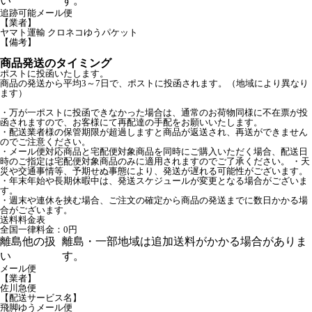
い
す。
追跡可能メール便
【業者】
ヤマト運輸 クロネコゆうパケット
【備考】
商品発送のタイミング
ポストに投函いたします。
商品の発送から平均3～7日で、ポストに投函されます。（地域により異なり
ます）
・万が一ポストに投函できなかった場合は、通常のお荷物同様に不在票が投
函されますので、お客様にて再配達の手配をお願いいたします。
・配送業者様の保管期限が超過しますと商品が返送され、再送ができません
のでご注意ください。
・メール便対応商品と宅配便対象商品を同時にご購入いただく場合、配送日
時のご指定は宅配便対象商品のみに適用されますのでご了承ください。 ・天
災や交通事情等、予期せぬ事態により、発送が遅れる可能性がございます。
・年末年始や長期休暇中は、発送スケジュールが変更となる場合がございま
す。
・週末や連休を挟む場合、ご注文の確定から商品の発送までに数日かかる場
合がございます。
送料料金表
全国一律料金：0円
離島他の扱
離島・一部地域は追加送料がかかる場合がありま
い
す。
メール便
【業者】
佐川急便
【配送サービス名】
飛脚ゆうメール便