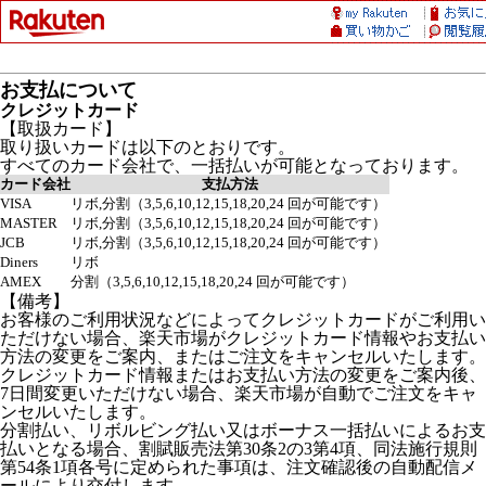
お支払について
クレジットカード
【取扱カード】
取り扱いカードは以下のとおりです。
すべてのカード会社で、一括払いが可能となっております。
カード会社
支払方法
VISA
リボ,分割（3,5,6,10,12,15,18,20,24 回が可能です）
MASTER
リボ,分割（3,5,6,10,12,15,18,20,24 回が可能です）
JCB
リボ,分割（3,5,6,10,12,15,18,20,24 回が可能です）
Diners
リボ
AMEX
分割（3,5,6,10,12,15,18,20,24 回が可能です）
【備考】
お客様のご利用状況などによってクレジットカードがご利用い
ただけない場合、楽天市場がクレジットカード情報やお支払い
方法の変更をご案内、またはご注文をキャンセルいたします。
クレジットカード情報またはお支払い方法の変更をご案内後、
7日間変更いただけない場合、楽天市場が自動でご注文をキャ
ンセルいたします。
分割払い、リボルビング払い又はボーナス一括払いによるお支
払いとなる場合、割賦販売法第30条2の3第4項、同法施行規則
第54条1項各号に定められた事項は、注文確認後の自動配信メ
ールにより交付します。