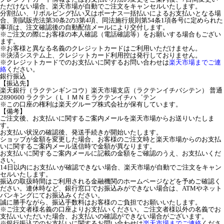
ただけない場合、楽天市場が自動でご注文をキャンセルいたします。
分割払い、リボルビング払い又はボーナス一括払いによるお支払いとなる場
合、割賦販売法第30条2の3第4項、同法施行規則第54条1項各号に定められた
事項は、注文確認後の自動配信メールにより交付します。
※ご注文の際にお客様の本人確認（電話確認等）をお願いする場合もござい
ます。
※お客様と異なる名義のクレジットカードはご利用いただけません。
※決済システム上、クレジットカード利用控は発行しておりません。
※クレジットカードでのお支払いに関するお問い合わせは
楽天市場までご連
絡
ください。
銀行振込
【振込先】
楽天銀行（ラクテンギンコウ）楽天市場支店（ラクテンイチバシテン） 普通
2890600 ラクテン（ＬＩＭＮＥラクテンイチハ゛テン
※この口座の権利は楽天グループ株式会社が保有しています。
【備考】
ご注文後、お支払いに関するご案内メールを楽天市場からお送りいたしま
す。
お支払い状況の確認後、発送手続きが開始いたします。
ショップが金額を変更した場合、お客様のご注文時と楽天市場からのお支払
いに関するご案内メール送信時で金額が異なります。
お支払いに関するご案内メールに記載の金額をご確認のうえ、お支払いくだ
さい。
14日以内にお支払いが確認できない場合、楽天市場が自動でご注文をキャン
セルいたします。
振込の取扱時間はご利用される金融機関のホームページなどを予めご確認く
ださい。連休時など、銀行窓口でお振込みができない場合は、ATMやネット
バンキングにてお振込みください。
誠に勝手ながら、振込手数料はお客様のご負担でお願いいたします。
※ご注文者様名義の口座よりお支払いください。ご注文者様以外の名義でお
支払いいただいた場合、お支払いの確認ができない場合がございます。
※銀行振込でのお支払いに関するお問い合わせは
楽天市場までご連絡
くださ