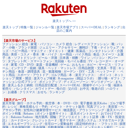
楽天トップへ >>
楽天トップ
|
特集一覧
|
ジャンル一覧
|
楽天市場アプリ
|
スーパーDEAL
|
ランキング
|
出
店のご案内
【楽天市場のサービス】
ファッション 総合
|
家電・パソコン・カメラ 総合
|
レディースファッション
|
靴
|
バッ
グ・小物・ブランド雑貨
|
ジュエリー・アクセサリー
|
腕時計
|
下着・ナイトウェア
|
キ
ッズ・ベビー用品・マタニティ
|
ダイエット・健康
|
医薬品・コンタクトレンズ・介護
用品
|
美容・コスメ・香水
|
車・バイク
|
カー用品・バイク用品
|
食品
|
スイーツ・お菓
子
|
水・ソフトドリンク
|
ビール・洋酒
|
日本酒・焼酎
|
ワイン
|
パソコン・PCパー
ツ
|
タブレットPC・スマートフォン
|
光回線・モバイル通信
|
TV・レコーダー・オーデ
ィオ
|
家電
|
CD・DVD
|
楽器・音楽機材
|
ゲーム
|
おもちゃ
|
ホビー
|
サービス・リフォ
ーム
|
インテリア・収納
|
寝具・ベッド・マットレス
|
日用品雑貨・文房具・手芸
|
キッ
チン用品・食器・調理器具
|
花・観葉植物
|
ガーデン・DIY・工具
|
ペットフード ・ ペ
ット用品
|
スポーツ・アウトドア
|
ゴルフ用品
|
本
（
楽天ブックス
） |
ポイント
|
ネット
ショップ 開業・開店
|
楽天ウェブ検索
|
R-magazine（雑誌コラボ）
|
贈り物・ギフト
|
フ
ァッション公式ブランド
|
ポイントアップ
|
ディズニーゾーン
|
サンリオゾーン
|
まち
楽
|
楽天ふるさと納税
|
日用品翌日配達
|
スーパーDEAL
|
開催中イベント一覧
|
福袋＆
初売り
|
バレンタイン
|
ホワイトデー
|
母の日
|
父の日
|
お中元
|
敬老の日
|
ハロウィ
ン
|
お歳暮
|
クリスマス
|
おせち
|
ランキング
【楽天グループ】
楽天市場
|
旅行・ホテル予約・航空券
|
本・DVD・CD
|
電子書籍 楽天Kobo
|
ゴルフ場予
約
|
レシピ
|
車検見積もり・予約
|
イベント・チケット販売
|
写真プリント
|
美容室・ヘ
アサロン予約
|
女性向け健康管理サービス
|
物流委託・アウトソーシング
|
楽天スーパー
ポイント特集
|
Rebates（ポイント提携サイト）
|
楽天ポイントカード
|
おでかけでポイ
ント
|
Rakuten Fashion
|
地方競馬
|
競輪
|
アフィリエイト
|
ネット証券（株・FX・投資信
託）
|
カードローン
|
クレジットカード
|
電子マネー
|
決済システム
|
スマホでカード決
済
|
エネルギープランニング
|
住宅ローン変動金利（固定特約付き）・フラット35
|
損害
保険・生命保険比較
|
生命保険
|
自動車保険一括見積もり
|
インターネット銀行
|
ニュー