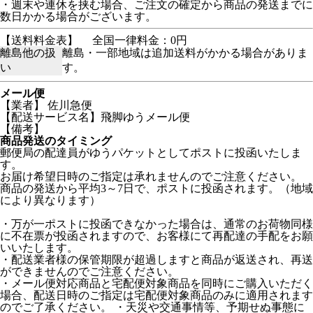
・週末や連休を挟む場合、ご注文の確定から商品の発送までに
数日かかる場合がございます。
【送料料金表】
全国一律料金：0円
離島他の扱
離島・一部地域は追加送料がかかる場合がありま
い
す。
メール便
【業者】 佐川急便
【配送サービス名】飛脚ゆうメール便
【備考】
商品発送のタイミング
郵便局の配達員がゆうパケットとしてポストに投函いたしま
す。
お届け希望日時のご指定は承れませんのでご注意ください。
商品の発送から平均3～7日で、ポストに投函されます。（地域
により異なります）
・万が一ポストに投函できなかった場合は、通常のお荷物同様
に不在票が投函されますので、お客様にて再配達の手配をお願
いいたします。
・配送業者様の保管期限が超過しますと商品が返送され、再送
ができませんのでご注意ください。
・メール便対応商品と宅配便対象商品を同時にご購入いただく
場合、配送日時のご指定は宅配便対象商品のみに適用されます
のでご了承ください。 ・天災や交通事情等、予期せぬ事態に