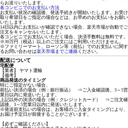
らお送りいたします。
各コンビニでのお支払い方法
お支払い状況の確認後、発送手続きが開始いたします。お受け
取り希望日をご指定の場合などは、お早めのお支払いをお願い
いたします。
14日以内にお支払いが確認できない場合、楽天市場が自動でご
注文をキャンセルいたします。
各コンビニでお支払いいただく場合、決済手数料は無料です。
※30万円（税込）以上のご注文にはご利用いただけません。
※ファミリーマート、ローソン等（前払）でのお支払いに関す
るお問い合わせは
楽天市場までご連絡
ください。
配送について
宅配便
【業者】 ヤマト運輸
【備考】
商品発送のタイミング
特にご指定がない場合、
前払い決済の場合（例：銀行振込） ⇒ご入金確認後、3～5営
業日以内に発送いたします。
上記以外の決済の場合（例：クレジットカード） ⇒ご注文確
認後、3～5営業日以内に発送いたします。
※発送前支払いの場合は、お客様のご入金タイミングにより、
お届け予定日が前後することがございます。
【必ずご確認ください】