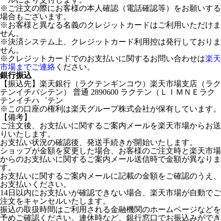
※ご注文の際にお客様の本人確認（電話確認等）をお願いする
場合もございます。
※お客様と異なる名義のクレジットカードはご利用いただけま
せん。
※決済システム上、クレジットカード利用控は発行しておりま
せん。
※クレジットカードでのお支払いに関するお問い合わせは
楽天
市場までご連絡
ください。
銀行振込
【振込先】楽天銀行（ラクテンギンコウ）楽天市場支店（ラク
テンイチバシテン） 普通 2890600 ラクテン（ＬＩＭＮＥラク
テンイチハ゛テン
※この口座の権利は楽天グループ株式会社が保有しています。
【備考】
ご注文後、お支払いに関するご案内メールを楽天市場からお送
りいたします。
お支払い状況の確認後、発送手続きが開始いたします。
ショップが金額を変更した場合、お客様のご注文時と楽天市場
からのお支払いに関するご案内メール送信時で金額が異なりま
す。
お支払いに関するご案内メールに記載の金額をご確認のうえ、
お支払いください。
14日以内にお支払いが確認できない場合、楽天市場が自動でご
注文をキャンセルいたします。
振込の取扱時間はご利用される金融機関のホームページなどを
予めご確認ください。連休時など、銀行窓口でお振込みができ