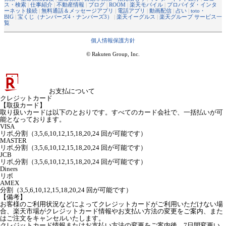
ス・検索
|
仕事紹介
|
不動産情報
|
ブログ
|
ROOM
|
楽天モバイル
|
プロバイダ・インタ
ーネット接続
|
無料通話＆メッセージアプリ
|
電話アプリ
|
動画配信
|
占い
|
toto・
BIG
|
宝くじ（ナンバーズ4・ナンバーズ3）
|
楽天イーグルス
|
楽天グループ サービス一
覧
個人情報保護方針
© Rakuten Group, Inc.
お支払について
クレジットカード
【取扱カード】
取り扱いカードは以下のとおりです。すべてのカード会社で、一括払いが可
能となっております。
VISA
リボ,分割（3,5,6,10,12,15,18,20,24 回が可能です）
MASTER
リボ,分割（3,5,6,10,12,15,18,20,24 回が可能です）
JCB
リボ,分割（3,5,6,10,12,15,18,20,24 回が可能です）
Diners
リボ
AMEX
分割（3,5,6,10,12,15,18,20,24 回が可能です）
【備考】
お客様のご利用状況などによってクレジットカードがご利用いただけない場
合、楽天市場がクレジットカード情報やお支払い方法の変更をご案内、また
はご注文をキャンセルいたします。
クレジットカード情報またはお支払い方法の変更をご案内後、7日間変更い