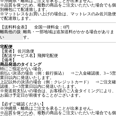
※沖縄県・離島はご注文を承ることが出来ません。
※品質を保つため、複数の商品をご注文いただいた場合でも個
別梱包にて配達致します。
※マットレスをお買い上げの場合は、マットレスのみ佐川急便
で配達致します。
【送料料金表】
全国一律料金：0円
離島他の扱
離島・一部地域は追加送料がかかる場合がありま
い
す。
宅配便
【業者】 佐川急便
【配送サービス名】飛脚宅配便
【備考】
商品発送のタイミング
特にご指定がない場合、
前払い決済の場合（例：銀行振込） ⇒ご入金確認後、3～5営
業日以内に発送いたします。
上記以外の決済の場合（例：クレジットカード） ⇒ご注文確
認後、3～5営業日以内に発送いたします。
※発送前支払いの場合は、お客様のご入金タイミングにより、
お届け予定日が前後することがございます。
【必ずご確認ください】
※沖縄県・離島はご注文を承ることが出来ません。
※品質を保つため、複数の商品をご注文いただいた場合でも個