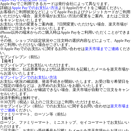
Apple Payでご利用できるカードは発行会社によって異なります。
詳細は
Apple Payでのお支払い方法
よりAppleのサイトをご確認ください。
お客様のご利用状況などによってApple Payおよびクレジットカードがご利用
いただけない場合、楽天市場がお支払い方法の変更をご案内、またはご注文
をキャンセルいたします。
お支払い方法の変更をご案内後、7日間変更いただけない場合、楽天市場が
自動でご注文をキャンセルいたします。
iPhone以外の端末からのご購入時はApple Payをご利用いただくことができま
せん。
その他、ショップの設定状況やご注文時の選択内容などによって、Apple Pay
がご利用いただけない場合がございます。
※Apple Payでのお支払いに関するお問い合わせは
楽天市場までご連絡
くださ
い。
セブンイレブン（前払）
【備考】
セブンイレブンでお支払いいただけます。
ご注文後に、払込票番号および払込票のURLを記載したメールを楽天市場か
らお送りいたします。
セブンイレブンでのお支払い方法
お支払い状況の確認後、発送手続きが開始いたします。お受け取り希望日を
ご指定の場合などは、お早めのお支払いをお願いいたします。
14日以内にお支払いが確認できない場合、楽天市場が自動でご注文をキャン
セルいたします。
決済手数料は無料です。
※30万円（税込）以上のご注文にはご利用いただけません。
※セブンイレブン（前払）でのお支払いに関するお問い合わせは
楽天市場ま
でご連絡
ください。
ファミリーマート、ローソン等（前払）
【備考】
ローソン、ファミリーマート、ミニストップ、セイコーマートでお支払いい
ただけます。
ご注文後に、お支払い受付番号を記載したメールを楽天市場からお送りいた