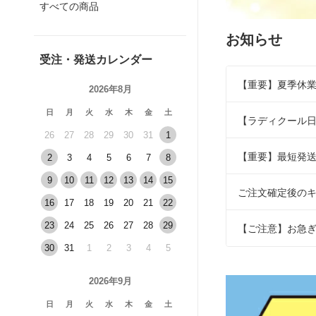
すべての商品
お知らせ
受注・発送カレンダー
【重要】夏季休
2026年8月
日
月
火
水
木
金
土
【ラディクール
26
27
28
29
30
31
1
【重要】最短発
2
3
4
5
6
7
8
9
10
11
12
13
14
15
ご注文確定後の
16
17
18
19
20
21
22
23
24
25
26
27
28
29
【ご注意】お急
30
31
1
2
3
4
5
2026年9月
日
月
火
水
木
金
土