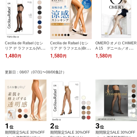
Cecilia de Rafael (セシ
Cecilia de Rafael (セシ
OMERO オメロ CHIMER
リア デ ラファエル)Vidri
リア デ ラファエル)Bree
A 15 デニール／オール
o Bas 15 (ビドリオ バス
ze 8（ブリーズ 8）直輸
スルー ストッキング/E
1,480
1,580
1,580
円
円
円
15)直輸入スペイン・イ
入スペイン・インポート
SSENTIAL LINE Collecti
ンポートガーターストッ
ストッキング冷感ストッ
onオールシーズン ライ
キング15デニールガータ
キング8デニールライク
クラファイバー シルキー
更新日
：
08/07
（07/31〜08/06集計）
ーベルト着用つま先スル
ラ_ファイバーコットン
マットインポート ストッ
ータイプ2WAYストレッ
マチ付きつま先スルータ
キング
チ
イプ2WAYストレッチ
1
2
3
位
位
位
期間限定SALE 30%OFF
期間限定SALE 30%OFF
期間限定SALE 30%OFF