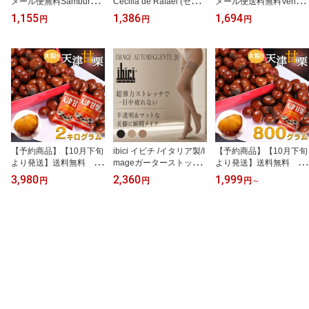
メール便無料Samburu
Cecilia de Rafael (セシ
メール便送料無料Venezi
(サンブル) ST. Tropez 10
リア デ ラファエル)Sevill
ana/ベネチアナVenezian
1,155
1,386
1,694
円
円
円
(セントトロペ 10)直輸入
a 15(セビリア 15)直輸入
a AR MERCEDES 6メル
スペインインポートスト
スペイン・インポートス
セデス6イタリアインポ
ッキング 10デニールシ
トッキング15デニール超
ートガータータイツ6デ
アー トゥ ウエスト(つま
薄手超耐性ストッキング
ニール超薄手透け感あり
先からウエストまで切替
ウルトラシアーグロッシ
マットつま先スルータイ
なし)つま先スルータイプ
ー 光沢ありつま先スルー
プシリコンストッパーす
幅広コンフォートコット
タイプ2WAYストレッチ
べり止め
ンマチ付
【予約商品】【10月下旬
ibici イビチ /イタリア製/I
【予約商品】【10月下旬
より発送】送料無料 無
mageガーターストッキ
より発送】送料無料 無
添加 天津甘栗 2kg
ング／ライクラ/20-Bas J
添加 新栗 天津甘栗
3,980
2,360
1,999
円
円
円
～
甘栗 栗 スイーツ 和菓子
arretiereシリコンストッ
800g 大粒 甘栗 栗
お菓子 秋 栗レシピ マロ
パーベルト付花柄レース
スイーツ 和菓子 お菓子
ン 菓子
ライクラファイバー つま
秋 栗レシピ マロン 菓
先スルーガーターストッ
子 あまぐり
キング