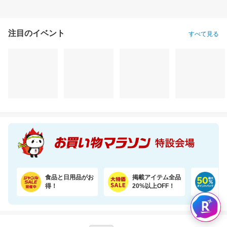
食品と日用品がお
掲載アイテム全品
日
得！
20%以上OFF！
ポ
あなたはポイント
合計
倍