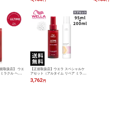
円
円
短即日出荷】
短当日出荷】
荷】
正規取扱店】 ウエ
【正規取扱店】ウエラ スペシャルケ
 ミラクル ヘア
アセット（アルタイム リペア ミラク
L【最短当日出荷/
ル ヘアトリートメント 95mL＋カラー
3,762
円
モーション+ ルミナススプレー）【最
短当日出荷/サロン専売品】