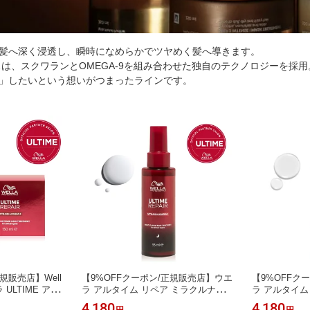
髪へ深く浸透し、瞬時になめらかでツヤめく髪へ導きます。
スは、スクワランとOMEGA-9を組み合わせた独自のテクノロジーを採
」したいという想いがつまったラインです。
規販売店】Well
【9%OFFクーポン/正規販売店】ウエ
【9%OFFク
エラ ULTIME アル
ラ アルタイム リペア ミラクルナイト
ラ アルタイム
ス マスク 150
トリートメント 95ml【正規取扱店/最
イル 95mL
4,180
4,180