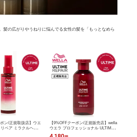
用。髪の広がりやうねりに悩んでる女性の髪を「もっとなめら
ーポン/正規取扱店】ウエ
【9%OFFクーポン/正規販売店】wella
 リペア ミラクルヘアオ
ウエラ プロフェッショナル ULTIME
【正規取扱店/最短当日出
アルタイム リペア シャンプー 250ml
4,180