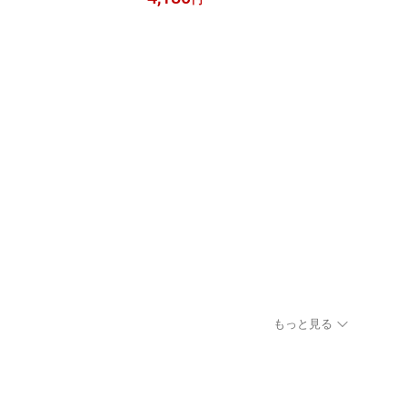
円
【最短当日出荷/正規取扱店】
もっと見る