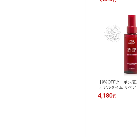
円
ml【正規取扱店/最
【9%OFFクーポン/
ラ アルタイム リペア
トリートメント 95m
4,180
円
サロン専売品】