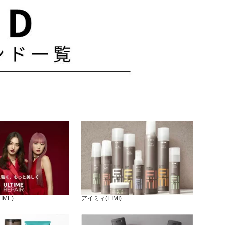
IME)
アイミィ(EIMI)