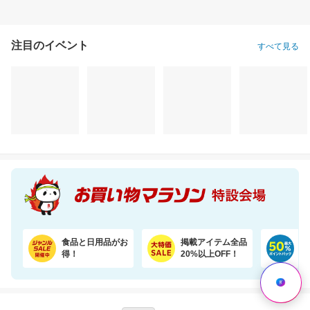
注目のイベント
すべて見る
食品と日用品がお
掲載アイテム全品
日
得！
20%以上OFF！
ポ