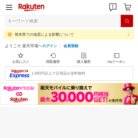
熊本県での地震による影響について
ようこそ 楽天市場へ
ログイン
会員登録
お気に入り
閲覧履歴
購入履歴
myクーポン
1,980円以上で日用品が送料無料