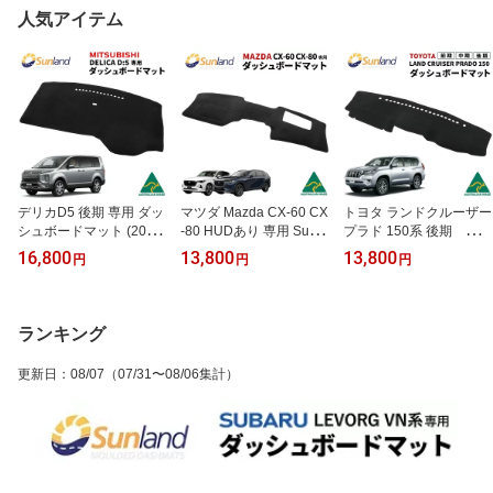
人気アイテム
デリカD5 後期 専用 ダッ
マツダ Mazda CX-60 CX
トヨタ ランドクルーザー
シュボードマット (2025
-80 HUDあり 専用 Sunla
プラド 150系 後期 中
年12月モデルまで対応)
nd ダッシュボードマッ
期 前期 PRADO 専用 S
16,800
13,800
13,800
円
円
円
Sunland サンランド ダッ
ト サンランド ダッシュ
unland ダッシュボード
シュマット 三菱 MITSUB
マット CX60 CX80
マット サンランド ラン
ISHI
クル ダッシュマット GR
J151W GDJ150W TRJ15
ランキング
0W
更新日
：
08/07
（07/31〜08/06集計）