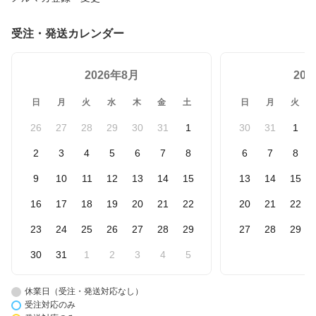
受注・発送カレンダー
2026年8月
20
日
月
火
水
木
金
土
日
月
火
26
27
28
29
30
31
1
30
31
1
2
3
4
5
6
7
8
6
7
8
9
10
11
12
13
14
15
13
14
15
16
17
18
19
20
21
22
20
21
22
23
24
25
26
27
28
29
27
28
29
30
31
1
2
3
4
5
休業日（受注・発送対応なし）
受注対応のみ