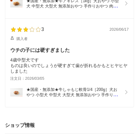
★国産・無添加★牛アキレス［1kg］犬おやつ 小型
犬 中型犬 大型犬 無添加おやつ 手作りおやつ 肉屋 
アキレス 牛アキレス 歯石取り デンタル玩具 犬用お
やつ 国産 デンタルケア 筋 犬 無添加 手作り
3
2026/06/17
購入者
ウチの子には硬すぎました
4歳中型犬です
ものは良いのでしょうが硬すぎて歯が折れるかもとヒヤヒヤ
しました
注文日：2026/03/05
★国産・無添加★牛しゃもじ軟骨1/4［200g］犬お
やつ 小型犬 中型犬 大型犬 無添加おやつ 手作りお
やつ 肉屋 筋 国産牛 希少部位 牛内臓 高タンパク 低
脂肪 犬用おやつ 牛骨 骨おやつ デンタルケア デン
タル玩具 歯石取り 国産 犬 無添加 手作り
ショップ情報