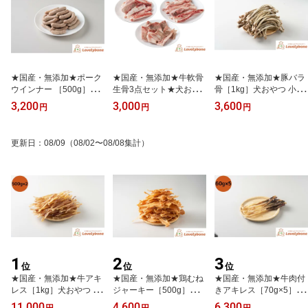
★国産・無添加★ポーク
★国産・無添加★牛軟骨
★国産・無添加★豚バラ
ウインナー ［500g］犬
生骨3点セット★犬おや
骨［1kg］犬おやつ 小型
おやつ 小型犬 中型犬 大
つ 小型犬 中型犬 大型犬
犬 中型犬 大型犬 無添加
3,200
3,000
3,600
円
円
円
型犬 無添加おやつ 手作
無添加おやつ 手作りおや
おやつ 手作りおやつ 肉
りおやつ 肉屋 ジャーキ
つ 肉屋 筋 国産牛 希少部
屋 筋 国産豚 希少部位 豚
ー ポークジャーキー ポ
位 牛生骨 高タンパク 低
内臓 高タンパク 低脂肪
更新日
：
08/09
（08/02〜08/08集計）
ークウインナー ウインナ
脂肪 犬用おやつ 牛骨 骨
犬用おやつ 豚骨 骨おや
ー 豚 豚肉 豚ジャーキー
おやつ 生骨 デンタルケ
つ デンタルケア デンタ
高タンパク 低脂肪 犬用
ア デンタル玩具 歯石取
ル玩具 歯石取り 国産 犬
おやつ 国産 犬 無添加 手
り 国産 犬 無添加 手作り
無添加 手作り
作り 犬用ウインナー
ご褒美おやつ
1
2
3
位
位
位
★国産・無添加★牛アキ
★国産・無添加★鶏むね
★国産・無添加★牛肉付
レス［1kg］犬おやつ 小
ジャーキー［500g］犬お
きアキレス［70g×5］犬
型犬 中型犬 大型犬 無添
やつ 小型犬 中型犬 大型
おやつ 小型犬 中型犬 大
11,000
4,600
6,300