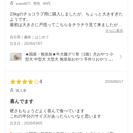
asano6671
男性
40代
23kgのチョコラブ用に購入しましたが、ちょっと大きすぎた
ようです。
最初は大きさに戸惑ってこちらをチラチラ見て来ましたが、
軟骨部分を削れるようになってからは夢中でガリガリ噛んで
さらに表示
ました！
自分用｜趣味｜はじめて
注文日：2026/07/07
★国産・無添加★牛大腿グリ骨［1個］犬おやつ 小
型犬 中型犬 大型犬 無添加おやつ 手作りおやつ 肉
屋 筋 国産牛 希少部位 牛内臓 高タンパク 低脂肪 犬
用おやつ 牛骨 骨おやつ デンタルケア デンタル玩具 
歯石取り 国産 犬 無添加 手作り硬い
4
2026/06/17
購入者
喜んでます
硬さもちょうどよく喜んで食べています
これの半分のサイズがあったらいいなと思います
注文日：2026/03/05