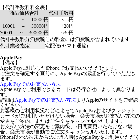
【代引手数料料金表】
商品価格合計
代引手数料
～ 10000円
315円
10001 ～ 30000円
420円
30001 ～ 300000円
630円
代引手数料分消費税
この料金には消費税が含まれています
代引業者指定
宅配便(ヤマト運輸)
Apple Pay
【備考】
Apple Payに対応したiPhoneでお支払いいただけます。
ご注文を確定する直前に、Apple Payの認証を行っていただき
ます。
Apple Payでのお支払い方法
Apple Payでご利用できるカードは発行会社によって異なりま
す。
詳細は
Apple Payでのお支払い方法
よりAppleのサイトをご確認
ください。
お客様のご利用状況などによってApple Payおよびクレジット
カードがご利用いただけない場合、楽天市場がお支払い方法の
変更をご案内、またはご注文をキャンセルいたします。
お支払い方法の変更をご案内後、7日間変更いただけない場
合、楽天市場が自動でご注文をキャンセルいたします。
iPhone以外の端末からのご購入時はApple Payをご利用いただく