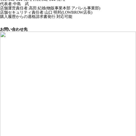
代表者
:
中島 武
店舗運営責任者
:
高田 紀雄(物販事業本部 アパレル事業部)
店舗セキュリティ責任者
:
山口 明邦(LOWBROW店長)
購入履歴からの適格請求書発行:対応可能
お問い合わせ先