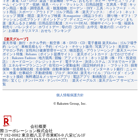
ィオ
|
家電
|
CD・DVD
|
楽器・音楽機材
|
ゲーム
|
おもちゃ
|
ホビー
|
サービス・リフォ
ーム
|
インテリア・収納
|
寝具・ベッド・マットレス
|
日用品雑貨・文房具・手芸
|
キッ
チン用品・食器・調理器具
|
花・観葉植物
|
ガーデン・DIY・工具
|
ペットフード ・ ペ
ット用品
|
スポーツ・アウトドア
|
ゴルフ用品
|
本
（
楽天ブックス
） |
ポイント
|
ネット
ショップ 開業・開店
|
楽天ウェブ検索
|
R-magazine（雑誌コラボ）
|
贈り物・ギフト
|
フ
ァッション公式ブランド
|
ポイントアップ
|
ディズニーゾーン
|
サンリオゾーン
|
まち
楽
|
楽天ふるさと納税
|
日用品翌日配達
|
スーパーDEAL
|
開催中イベント一覧
|
福袋＆
初売り
|
バレンタイン
|
ホワイトデー
|
母の日
|
父の日
|
お中元
|
敬老の日
|
ハロウィ
ン
|
お歳暮
|
クリスマス
|
おせち
|
ランキング
【楽天グループ】
楽天市場
|
旅行・ホテル予約・航空券
|
本・DVD・CD
|
電子書籍 楽天Kobo
|
ゴルフ場予
約
|
レシピ
|
車検見積もり・予約
|
イベント・チケット販売
|
写真プリント
|
美容室・ヘ
アサロン予約
|
女性向け健康管理サービス
|
物流委託・アウトソーシング
|
楽天スーパー
ポイント特集
|
Rebates（ポイント提携サイト）
|
楽天ポイントカード
|
おでかけでポイ
ント
|
Rakuten Fashion
|
地方競馬
|
競輪
|
アフィリエイト
|
ネット証券（株・FX・投資信
託）
|
カードローン
|
クレジットカード
|
電子マネー
|
決済システム
|
スマホでカード決
済
|
エネルギープランニング
|
住宅ローン変動金利（固定特約付き）・フラット35
|
損害
保険・生命保険比較
|
生命保険
|
自動車保険一括見積もり
|
インターネット銀行
|
ニュー
ス・検索
|
仕事紹介
|
不動産情報
|
ブログ
|
ROOM
|
楽天モバイル
|
プロバイダ・インタ
ーネット接続
|
無料通話＆メッセージアプリ
|
電話アプリ
|
動画配信
|
占い
|
toto・
BIG
|
宝くじ（ナンバーズ4・ナンバーズ3）
|
楽天イーグルス
|
楽天グループ サービス一
覧
個人情報保護方針
© Rakuten Group, Inc.
会社概要
際コーポレーション株式会社
〒192-0082 東京都八王子市東町6-9 八栄ビル1F
TEL:042-644-5272 FAX:042-644-5272