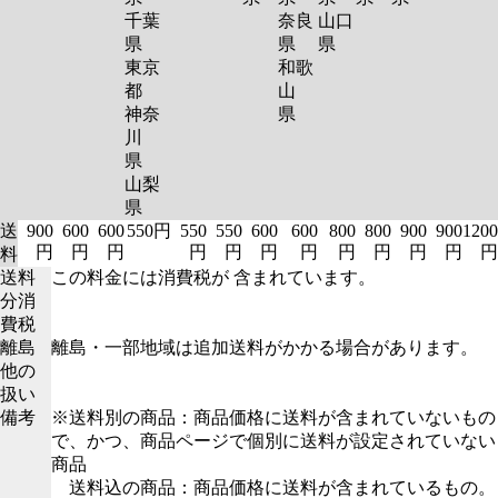
千葉
奈良
山口
県
県
県
東京
和歌
都
山
神奈
県
川
県
山梨
県
送
900
600
600
550円
550
550
600
600
800
800
900
900
1200
円
円
円
円
円
円
円
円
円
円
円
円
料
送料
この料金には消費税が 含まれています。
分消
費税
離島
離島・一部地域は追加送料がかかる場合があります。
他の
扱い
備考
※送料別の商品：商品価格に送料が含まれていないもの
で、かつ、商品ページで個別に送料が設定されていない
商品
送料込の商品：商品価格に送料が含まれているもの。