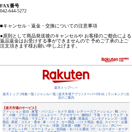
FAX番号
042-644-5272
■
キャンセル・返金・交換についての注意事項
●原則として商品発送後のキャンセルや お客様のご都合による
返品返金はお受けする事ができませんので 予めご了承の上ご
注文頂きます様お願い申し上げます。
楽天トップへ >>
楽天トップ
|
特集一覧
|
ジャンル一覧
|
楽天市場アプリ
|
スーパーDEAL
|
ランキング
|
出
店のご案内
【楽天市場のサービス】
ファッション 総合
|
家電・パソコン・カメラ 総合
|
レディースファッション
|
靴
|
バッ
グ・小物・ブランド雑貨
|
ジュエリー・アクセサリー
|
腕時計
|
下着・ナイトウェア
|
キ
ッズ・ベビー用品・マタニティ
|
ダイエット・健康
|
医薬品・コンタクトレンズ・介護
用品
|
美容・コスメ・香水
|
車・バイク
|
カー用品・バイク用品
|
食品
|
スイーツ・お菓
子
|
水・ソフトドリンク
|
ビール・洋酒
|
日本酒・焼酎
|
ワイン
|
パソコン・PCパー
ツ
|
タブレットPC・スマートフォン
|
光回線・モバイル通信
|
TV・レコーダー・オーデ