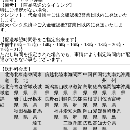
【業者】 ヤマト運輸
【備考】【商品発送のタイミング】
特にご指定がない場合、
クレジット、代金引換⇒ご注文確認後3営業日以内に発送いた
します。
楽天バンク決済⇒ご入金確認後3営業日以内に発送いたしま
す。
【配送希望時間帯をご指定出来ます】
午前中(9時～12時)・14時～16時・16時～18時・18時～20時・
19時～21時
ただし時間を指定された場合でも、事情により指定時間内に配
達ができない事もございます。
【送料料金表】
北海
北東
南東
関東
信越
北陸
東海
関西
中国
四国
北九
南九
沖縄
道
北
北
州
州
地
北海
青森
宮城
茨城
新潟
富山
岐阜
滋賀
鳥取
徳島
福岡
熊本
沖縄
域
道
県
県
県
県
県
県
県
県
県
県
県
県
詳
岩手
山形
栃木
長野
石川
静岡
京都
島根
香川
佐賀
宮崎
細
県
県
県
県
県
県
府
県
県
県
県
秋田
福島
群馬
福井
愛知
大阪
岡山
愛媛
長崎
鹿児
県
県
県
県
県
府
県
県
県
島
埼玉
三重
兵庫
広島
高知
大分
県
県
県
県
県
県
県