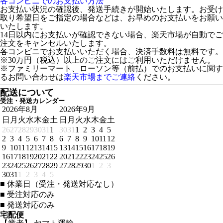
各コンビニでのお支払い方法
お支払い状況の確認後、発送手続きが開始いたします。お受け
取り希望日をご指定の場合などは、お早めのお支払いをお願い
いたします。
14日以内にお支払いが確認できない場合、楽天市場が自動でご
注文をキャンセルいたします。
各コンビニでお支払いいただく場合、決済手数料は無料です。
※30万円（税込）以上のご注文にはご利用いただけません。
※ファミリーマート、ローソン等（前払）でのお支払いに関す
るお問い合わせは
楽天市場までご連絡
ください。
配送について
受注・発送カレンダー
2026年8月
2026年9月
日
月
火
水
木
金
土
日
月
火
水
木
金
土
26
27
28
29
30
31
1
30
31
1
2
3
4
5
2
3
4
5
6
7
8
6
7
8
9
10
11
12
9
10
11
12
13
14
15
13
14
15
16
17
18
19
16
17
18
19
20
21
22
20
21
22
23
24
25
26
23
24
25
26
27
28
29
27
28
29
30
1
2
3
30
31
1
2
3
4
5
■
休業日（受注・発送対応なし）
■
受注対応のみ
■
発送対応のみ
宅配便