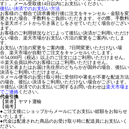
す）。メール受取後14日以内にお支払いください。
後払い決済でのお支払い方法
お客様のご都合で請求書発行後に注文をキャンセル・金額を変
更された場合、手数料をご負担いただきます。その際、手数料
を楽天ポイントから引き落としをさせていただく場合がござい
ます。
お客様のご利用状況などによって後払い決済がご利用いただけ
ない場合、楽天市場がお支払い方法の変更をご案内いたしま
す。
お支払い方法の変更をご案内後、7日間変更いただけない場
合、楽天市場が自動でご注文をキャンセルいたします。
※54,000円（税込）以上のご注文にはご利用いただけません。
※楽天会員以外のお客様にはご利用いただけません。
※注文者またはお届け先住所のどちらかが国外の場合、後払い
決済をご利用いただけません。
※メール便等のお受け取り時に受領印や署名が不要な配送方法
の場合、後払い決済をご利用いただけない場合がございます。
※後払い決済でのお支払いに関するお問い合わせは
楽天市場ま
でご連絡
ください。
代金引換
【業者】ヤマト運輸
【備考】
●ご注文後にショップからメールにてお支払い総額をお知らせ
いたします。
●代金は配達された商品のお受け取り時に配送員にお支払いく
ださい。