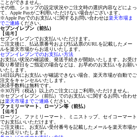
ことができません。
その他、ショップの設定状況やご注文時の選択内容などによっ
て、Apple Payがご利用いただけない場合がございます。
※Apple Payでのお支払いに関するお問い合わせは
楽天市場ま
でご連絡
ください。
セブンイレブン（前払）
【備考】
セブンイレブンでお支払いいただけます。
ご注文後に、払込票番号および払込票のURLを記載したメー
ルを楽天市場からお送りいたします。
セブンイレブンでのお支払い方法
お支払い状況の確認後、発送手続きが開始いたします。お受け
取り希望日をご指定の場合などは、お早めのお支払いをお願い
いたします。
14日以内にお支払いが確認できない場合、楽天市場が自動でご
注文をキャンセルいたします。
決済手数料は無料です。
※30万円（税込）以上のご注文にはご利用いただけません。
※セブンイレブン（前払）でのお支払いに関するお問い合わせ
は
楽天市場までご連絡
ください。
ファミリーマート、ローソン等（前払）
【備考】
ローソン、ファミリーマート、ミニストップ、セイコーマート
でお支払いいただけます。
ご注文後に、お支払い受付番号を記載したメールを楽天市場か
らお送りいたします。