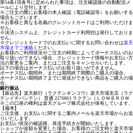
第54条1項各号に定められた事項は、注文確認後の自動配信メ
ールにより交付します。
※ご注文の際にお客様の本人確認（電話確認等）をお願いする
場合もございます。
※お客様と異なる名義のクレジットカードはご利用いただけま
せん。
※決済システム上、クレジットカード利用控は発行しておりま
せん。
※クレジットカードでのお支払いに関するお問い合わせは
楽天
市場までご連絡
ください。
お客様のご利用状況やご注文の時期によってボーナス払いのお
取り扱いができない場合、クレジットカード情報やお支払い方
法の変更をご案内、またはご注文をキャンセルいたします。
以下の場合はボーナス払いのお取り扱いができません。
ボーナス払い期間外、または期間終了間際のご購入の場合。
ボーナス払い期間終了までに発送ができない商品をご購入の場
合。
銀行振込
【振込先】楽天銀行（ラクテンギンコウ）楽天市場支店（ラク
テンイチバシテン） 普通 2276863 ラクテン（ＬＯＷＢＲＯＷ
※この口座の権利は楽天グループ株式会社が保有しています。
【備考】
ご注文後、お支払いに関するご案内メールを楽天市場からお送
りいたします。
お支払い状況の確認後、発送手続きが開始いたします。
ショップが金額を変更した場合、お客様のご注文時と楽天市場