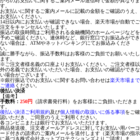
からのお支払いに関するご案内メール送信時で金額が異なりま
す。
お支払いに関するご案内メールに記載の金額をご確認のうえ、
お支払いください。
14日以内にお支払いが確認できない場合、楽天市場が自動でご
注文をキャンセルいたします。
振込の取扱時間はご利用される金融機関のホームページなどを
予めご確認ください。連休時など、銀行窓口でお振込みができ
ない場合は、ATMやネットバンキングにてお振込みくださ
い。
誠に勝手ながら、振込手数料はお客様のご負担でお願いいたし
ます。
※ご注文者様名義の口座よりお支払いください。ご注文者様以
外の名義でお支払いいただいた場合、お支払いの確認ができな
い場合がございます。
※銀行振込でのお支払いに関するお問い合わせは
楽天市場まで
ご連絡
ください。
後払い決済
【備考】
手数料：
250円
（請求書発行料）をお客様にご負担いただきま
す。
後払い決済ご利用規約
及び
個人情報の取扱いに係る事項
をご確
認いただき、ご同意のうえご利用ください。
各コンビニまたは銀行でお支払いいただけます。
商品発送後、注文者メールアドレスに対してお支払い用バーコ
ード付きの請求のご案内メールを送付します（楽天市場の指示
に基づき株式会社ネットプロテクションズよりご請求しま