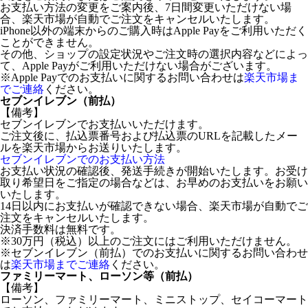
お支払い方法の変更をご案内後、7日間変更いただけない場
合、楽天市場が自動でご注文をキャンセルいたします。
iPhone以外の端末からのご購入時はApple Payをご利用いただく
ことができません。
その他、ショップの設定状況やご注文時の選択内容などによっ
て、Apple Payがご利用いただけない場合がございます。
※Apple Payでのお支払いに関するお問い合わせは
楽天市場ま
でご連絡
ください。
セブンイレブン（前払）
【備考】
セブンイレブンでお支払いいただけます。
ご注文後に、払込票番号および払込票のURLを記載したメー
ルを楽天市場からお送りいたします。
セブンイレブンでのお支払い方法
お支払い状況の確認後、発送手続きが開始いたします。お受け
取り希望日をご指定の場合などは、お早めのお支払いをお願い
いたします。
14日以内にお支払いが確認できない場合、楽天市場が自動でご
注文をキャンセルいたします。
決済手数料は無料です。
※30万円（税込）以上のご注文にはご利用いただけません。
※セブンイレブン（前払）でのお支払いに関するお問い合わせ
は
楽天市場までご連絡
ください。
ファミリーマート、ローソン等（前払）
【備考】
ローソン、ファミリーマート、ミニストップ、セイコーマート