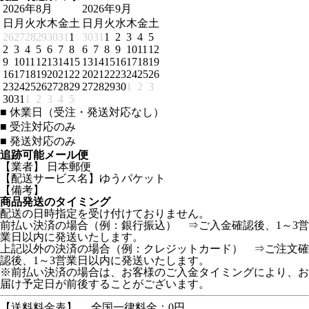
2026年8月
2026年9月
日
月
火
水
木
金
土
日
月
火
水
木
金
土
26
27
28
29
30
31
1
30
31
1
2
3
4
5
2
3
4
5
6
7
8
6
7
8
9
10
11
12
9
10
11
12
13
14
15
13
14
15
16
17
18
19
16
17
18
19
20
21
22
20
21
22
23
24
25
26
23
24
25
26
27
28
29
27
28
29
30
1
2
3
30
31
1
2
3
4
5
■
休業日（受注・発送対応なし）
■
受注対応のみ
■
発送対応のみ
追跡可能メール便
【業者】 日本郵便
【配送サービス名】ゆうパケット
【備考】
商品発送のタイミング
配送の日時指定を受け付けておりません。
前払い決済の場合（例：銀行振込） ⇒ご入金確認後、1～3営
業日以内に発送いたします。
上記以外の決済の場合（例：クレジットカード） ⇒ご注文確
認後、1～3営業日以内に発送いたします。
※前払い決済の場合は、お客様のご入金タイミングにより、お
届け予定日が前後することがございます。
【送料料金表】
全国一律料金：0円