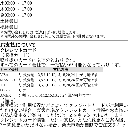
水
09:00 ～ 17:00
木
09:00 ～ 17:00
金
09:00 ～ 17:00
土
休業日
祝
休業日
※お問い合わせには3営業日以内に返信します。
※時間外のお問い合わせに関しては翌営業日の受付となります。
お支払について
クレジットカード
【取扱カード】
取り扱いカードは以下のとおりです。
すべてのカード会社で、一括払いが可能となっております。
カード会社
支払方法
VISA
リボ,分割（3,5,6,10,12,15,18,20,24 回が可能です）
MASTER
リボ,分割（3,5,6,10,12,15,18,20,24 回が可能です）
JCB
リボ,分割（3,5,6,10,12,15,18,20,24 回が可能です）
Diners
リボ
AMEX
分割（3,5,6,10,12,15,18,20,24 回が可能です）
【備考】
お客様のご利用状況などによってクレジットカードがご利用い
ただけない場合、楽天市場がクレジットカード情報やお支払い
方法の変更をご案内、またはご注文をキャンセルいたします。
クレジットカード情報またはお支払い方法の変更をご案内後、
7日間変更いただけない場合、楽天市場が自動でご注文をキャ