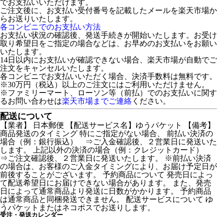
でお支払いいただけます。
ご注文後に、お支払い受付番号を記載したメールを楽天市場か
らお送りいたします。
各コンビニでのお支払い方法
お支払い状況の確認後、発送手続きが開始いたします。お受け
取り希望日をご指定の場合などは、お早めのお支払いをお願い
いたします。
14日以内にお支払いが確認できない場合、楽天市場が自動でご
注文をキャンセルいたします。
各コンビニでお支払いいただく場合、決済手数料は無料です。
※30万円（税込）以上のご注文にはご利用いただけません。
※ファミリーマート、ローソン等（前払）でのお支払いに関す
るお問い合わせは
楽天市場までご連絡
ください。
配送について
【業者】 日本郵便 【配送サービス名】ゆうパケット 【備考】
商品発送のタイミング 特にご指定がない場合、 前払い決済の
場合（例：銀行振込） ⇒ご入金確認後、２営業日に発送いた
します。 上記以外の決済の場合（例：クレジットカード）
⇒ご注文確認後、２営業日に発送いたします。 ※前払い決済
の場合は、お客様のご入金タイミングにより、お届け予定日が
前後することがございます。 予約商品について 発売日によっ
て配送希望日にお届けできない場合があります。 また、発売
日によって通常商品より発送に日数がかかります。 予約商品
は通常商品と同梱発送できません。 配送サービスについて ゆ
うパケットまたはネコポスでお送りします。
受注・発送カレンダー