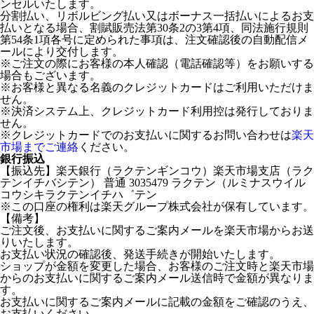
ンセルいたします。
分割払い、リボルビング払い又はボーナス一括払いによるお支
払いとなる場合、割賦販売法第30条2の3第4項、同法施行規則
第54条1項各号に定められた事項は、注文確認後の自動配信メ
ールにより交付します。
※ご注文の際にお客様の本人確認（電話確認等）をお願いする
場合もございます。
※お客様と異なる名義のクレジットカードはご利用いただけま
せん。
※決済システム上、クレジットカード利用控は発行しておりま
せん。
※クレジットカードでのお支払いに関するお問い合わせは
楽天
市場までご連絡
ください。
銀行振込
【振込先】楽天銀行（ラクテンギンコウ）楽天市場支店（ラク
テンイチバシテン） 普通 3035479 ラクテン（ルミナスウイル
コウシキラクテンイチハ゛テン
※この口座の権利は楽天グループ株式会社が保有しています。
【備考】
ご注文後、お支払いに関するご案内メールを楽天市場からお送
りいたします。
お支払い状況の確認後、発送手続きが開始いたします。
ショップが金額を変更した場合、お客様のご注文時と楽天市場
からのお支払いに関するご案内メール送信時で金額が異なりま
す。
お支払いに関するご案内メールに記載の金額をご確認のうえ、
お支払いください。