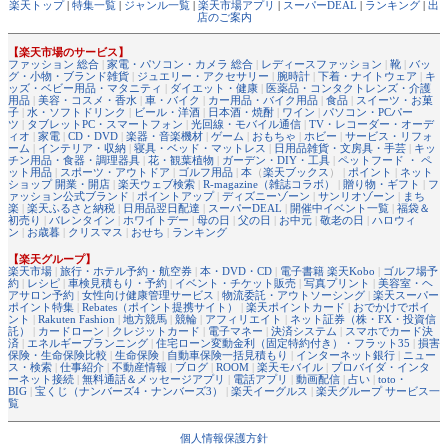
楽天トップ
|
特集一覧
|
ジャンル一覧
|
楽天市場アプリ
|
スーパーDEAL
|
ランキング
|
出
店のご案内
【楽天市場のサービス】
ファッション 総合
|
家電・パソコン・カメラ 総合
|
レディースファッション
|
靴
|
バッ
グ・小物・ブランド雑貨
|
ジュエリー・アクセサリー
|
腕時計
|
下着・ナイトウェア
|
キ
ッズ・ベビー用品・マタニティ
|
ダイエット・健康
|
医薬品・コンタクトレンズ・介護
用品
|
美容・コスメ・香水
|
車・バイク
|
カー用品・バイク用品
|
食品
|
スイーツ・お菓
子
|
水・ソフトドリンク
|
ビール・洋酒
|
日本酒・焼酎
|
ワイン
|
パソコン・PCパー
ツ
|
タブレットPC・スマートフォン
|
光回線・モバイル通信
|
TV・レコーダー・オーデ
ィオ
|
家電
|
CD・DVD
|
楽器・音楽機材
|
ゲーム
|
おもちゃ
|
ホビー
|
サービス・リフォ
ーム
|
インテリア・収納
|
寝具・ベッド・マットレス
|
日用品雑貨・文房具・手芸
|
キッ
チン用品・食器・調理器具
|
花・観葉植物
|
ガーデン・DIY・工具
|
ペットフード ・ ペ
ット用品
|
スポーツ・アウトドア
|
ゴルフ用品
|
本
（
楽天ブックス
） |
ポイント
|
ネット
ショップ 開業・開店
|
楽天ウェブ検索
|
R-magazine（雑誌コラボ）
|
贈り物・ギフト
|
フ
ァッション公式ブランド
|
ポイントアップ
|
ディズニーゾーン
|
サンリオゾーン
|
まち
楽
|
楽天ふるさと納税
|
日用品翌日配達
|
スーパーDEAL
|
開催中イベント一覧
|
福袋＆
初売り
|
バレンタイン
|
ホワイトデー
|
母の日
|
父の日
|
お中元
|
敬老の日
|
ハロウィ
ン
|
お歳暮
|
クリスマス
|
おせち
|
ランキング
【楽天グループ】
楽天市場
|
旅行・ホテル予約・航空券
|
本・DVD・CD
|
電子書籍 楽天Kobo
|
ゴルフ場予
約
|
レシピ
|
車検見積もり・予約
|
イベント・チケット販売
|
写真プリント
|
美容室・ヘ
アサロン予約
|
女性向け健康管理サービス
|
物流委託・アウトソーシング
|
楽天スーパー
ポイント特集
|
Rebates（ポイント提携サイト）
|
楽天ポイントカード
|
おでかけでポイ
ント
|
Rakuten Fashion
|
地方競馬
|
競輪
|
アフィリエイト
|
ネット証券（株・FX・投資信
託）
|
カードローン
|
クレジットカード
|
電子マネー
|
決済システム
|
スマホでカード決
済
|
エネルギープランニング
|
住宅ローン変動金利（固定特約付き）・フラット35
|
損害
保険・生命保険比較
|
生命保険
|
自動車保険一括見積もり
|
インターネット銀行
|
ニュー
ス・検索
|
仕事紹介
|
不動産情報
|
ブログ
|
ROOM
|
楽天モバイル
|
プロバイダ・インタ
ーネット接続
|
無料通話＆メッセージアプリ
|
電話アプリ
|
動画配信
|
占い
|
toto・
BIG
|
宝くじ（ナンバーズ4・ナンバーズ3）
|
楽天イーグルス
|
楽天グループ サービス一
覧
個人情報保護方針