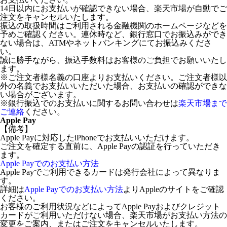
14日以内にお支払いが確認できない場合、楽天市場が自動でご
注文をキャンセルいたします。
振込の取扱時間はご利用される金融機関のホームページなどを
予めご確認ください。連休時など、銀行窓口でお振込みができ
ない場合は、ATMやネットバンキングにてお振込みくださ
い。
誠に勝手ながら、振込手数料はお客様のご負担でお願いいたし
ます。
※ご注文者様名義の口座よりお支払いください。ご注文者様以
外の名義でお支払いいただいた場合、お支払いの確認ができな
い場合がございます。
※銀行振込でのお支払いに関するお問い合わせは
楽天市場まで
ご連絡
ください。
Apple Pay
【備考】
Apple Payに対応したiPhoneでお支払いいただけます。
ご注文を確定する直前に、Apple Payの認証を行っていただき
ます。
Apple Payでのお支払い方法
Apple Payでご利用できるカードは発行会社によって異なりま
す。
詳細は
Apple Payでのお支払い方法
よりAppleのサイトをご確認
ください。
お客様のご利用状況などによってApple Payおよびクレジット
カードがご利用いただけない場合、楽天市場がお支払い方法の
変更をご案内、またはご注文をキャンセルいたします。