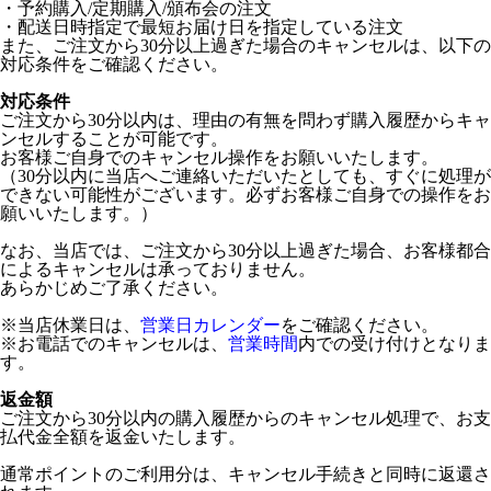
・予約購入/定期購入/頒布会の注文
・配送日時指定で最短お届け日を指定している注文
また、ご注文から30分以上過ぎた場合のキャンセルは、以下の
対応条件をご確認ください。
対応条件
ご注文から30分以内は、理由の有無を問わず購入履歴からキャ
ンセルすることが可能です。
お客様ご自身でのキャンセル操作をお願いいたします。
（30分以内に当店へご連絡いただいたとしても、すぐに処理が
できない可能性がございます。必ずお客様ご自身での操作をお
願いいたします。）
なお、当店では、ご注文から30分以上過ぎた場合、お客様都合
によるキャンセルは承っておりません。
あらかじめご了承ください。
※当店休業日は、
営業日カレンダー
をご確認ください。
※お電話でのキャンセルは、
営業時間
内での受け付けとなりま
す。
返金額
ご注文から30分以内の購入履歴からのキャンセル処理で、お支
払代金全額を返金いたします。
通常ポイントのご利用分は、キャンセル手続きと同時に返還さ