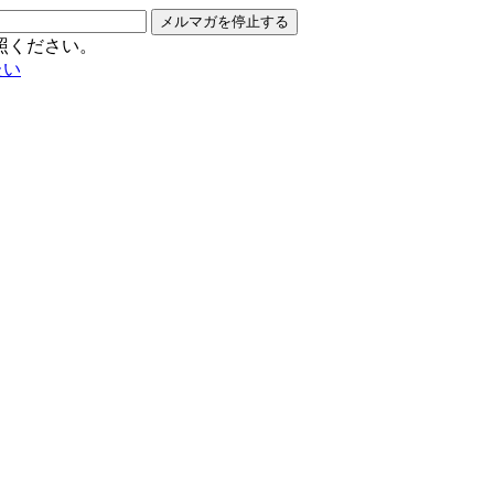
メルマガを停止する
照ください。
たい