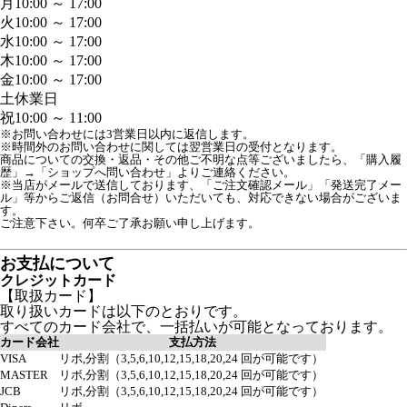
月
10:00 ～ 17:00
火
10:00 ～ 17:00
水
10:00 ～ 17:00
木
10:00 ～ 17:00
金
10:00 ～ 17:00
土
休業日
祝
10:00 ～ 11:00
※お問い合わせには3営業日以内に返信します。
※時間外のお問い合わせに関しては翌営業日の受付となります。
商品についての交換・返品・その他ご不明な点等ございましたら、「購入履
歴」→「ショップへ問い合わせ」よりご連絡ください。

※当店がメールで送信しております、「ご注文確認メール」「発送完了メー
ル」等からご返信（お問合せ）いただいても、対応できない場合がございま
す。

ご注意下さい。何卒ご了承お願い申し上げます。

お支払について
クレジットカード
【取扱カード】
取り扱いカードは以下のとおりです。
すべてのカード会社で、一括払いが可能となっております。
カード会社
支払方法
VISA
リボ,分割（3,5,6,10,12,15,18,20,24 回が可能です）
MASTER
リボ,分割（3,5,6,10,12,15,18,20,24 回が可能です）
JCB
リボ,分割（3,5,6,10,12,15,18,20,24 回が可能です）