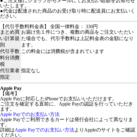
●ご注文後にショップからメールにてお支払い総額をお知らせ
いたします。
●代金は配達された商品のお受け取り時に配送員にお支払いく
ださい。
【代引手数料料金表】 全国一律料金： 330円
まとめ買
お届け先１件につき、複数の商品をご注文いただい
い計算規
た場合でも、代引手数料は上記料金表の金額になり
則
ます。
代引手数
この料金には消費税が含まれています
料分消費
税
代引業者
指定なし
指定
Apple Pay
【備考】
Apple Payに対応したiPhoneでお支払いいただけます。
ご注文を確定する直前に、Apple Payの認証を行っていただき
ます。
Apple Payでのお支払い方法
Apple Payでご利用できるカードは発行会社によって異なりま
す。
詳細は
Apple Payでのお支払い方法
よりAppleのサイトをご確認
ください。