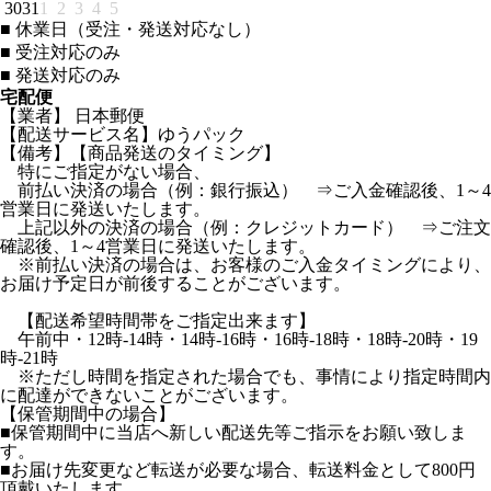
30
31
1
2
3
4
5
■
休業日（受注・発送対応なし）
■
受注対応のみ
■
発送対応のみ
宅配便
【業者】 日本郵便
【配送サービス名】ゆうパック
【備考】【商品発送のタイミング】
特にご指定がない場合、
前払い決済の場合（例：銀行振込） ⇒ご入金確認後、1～4
営業日に発送いたします。
上記以外の決済の場合（例：クレジットカード） ⇒ご注文
確認後、1～4営業日に発送いたします。
※前払い決済の場合は、お客様のご入金タイミングにより、
お届け予定日が前後することがございます。
【配送希望時間帯をご指定出来ます】
午前中・12時-14時・14時-16時・16時-18時・18時-20時・19
時-21時
※ただし時間を指定された場合でも、事情により指定時間内
に配達ができないことがございます。
【保管期間中の場合】
■保管期間中に当店へ新しい配送先等ご指示をお願い致しま
す。
■お届け先変更など転送が必要な場合、転送料金として800円
頂戴いたします。