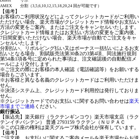
Diners
リボ
AMEX
分割（3,5,6,10,12,15,18,20,24 回が可能です）
【備考】
お客様のご利用状況などによってクレジットカードがご利用い
ただけない場合、楽天市場がクレジットカード情報やお支払い
方法の変更をご案内、またはご注文をキャンセルいたします。
クレジットカード情報またはお支払い方法の変更をご案内後、
7日間変更いただけない場合、楽天市場が自動でご注文をキャ
ンセルいたします。
分割払い、リボルビング払い又はボーナス一括払いによるお支
払いとなる場合、割賦販売法第30条2の3第4項、同法施行規則
第54条1項各号に定められた事項は、注文確認後の自動配信メ
ールにより交付します。
※ご注文の際にお客様の本人確認（電話確認等）をお願いする
場合もございます。
※お客様と異なる名義のクレジットカードはご利用いただけま
せん。
※決済システム上、クレジットカード利用控は発行しておりま
せん。
※クレジットカードでのお支払いに関するお問い合わせは
楽天
市場までご連絡
ください。
銀行振込
【振込先】楽天銀行（ラクテンギンコウ）楽天市場支店（ラク
テンイチバシテン） 普通 2793159 ラクテン（ＮＵＰＡＣ
※この口座の権利は楽天グループ株式会社が保有しています。
【備考】
ご注文後、お支払いに関するご案内メールを楽天市場からお送