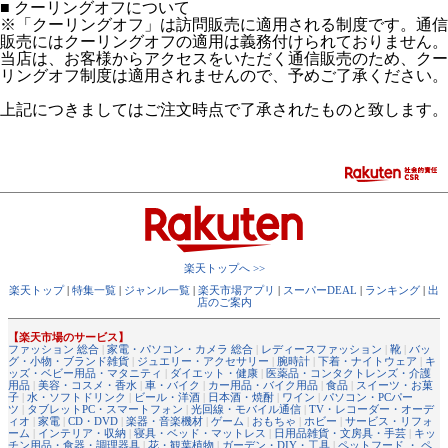
■ クーリングオフについて
※「クーリングオフ」は訪問販売に適用される制度です。通信
販売にはクーリングオフの適用は義務付けられておりません。
当店は、お客様からアクセスをいただく通信販売のため、クー
リングオフ制度は適用されませんので、予めご了承ください。
上記につきましてはご注文時点で了承されたものと致します。
楽天トップへ >>
楽天トップ
|
特集一覧
|
ジャンル一覧
|
楽天市場アプリ
|
スーパーDEAL
|
ランキング
|
出
店のご案内
【楽天市場のサービス】
ファッション 総合
|
家電・パソコン・カメラ 総合
|
レディースファッション
|
靴
|
バッ
グ・小物・ブランド雑貨
|
ジュエリー・アクセサリー
|
腕時計
|
下着・ナイトウェア
|
キ
ッズ・ベビー用品・マタニティ
|
ダイエット・健康
|
医薬品・コンタクトレンズ・介護
用品
|
美容・コスメ・香水
|
車・バイク
|
カー用品・バイク用品
|
食品
|
スイーツ・お菓
子
|
水・ソフトドリンク
|
ビール・洋酒
|
日本酒・焼酎
|
ワイン
|
パソコン・PCパー
ツ
|
タブレットPC・スマートフォン
|
光回線・モバイル通信
|
TV・レコーダー・オーデ
ィオ
|
家電
|
CD・DVD
|
楽器・音楽機材
|
ゲーム
|
おもちゃ
|
ホビー
|
サービス・リフォ
ーム
|
インテリア・収納
|
寝具・ベッド・マットレス
|
日用品雑貨・文房具・手芸
|
キッ
チン用品・食器・調理器具
|
花・観葉植物
|
ガーデン・DIY・工具
|
ペットフード ・ ペ