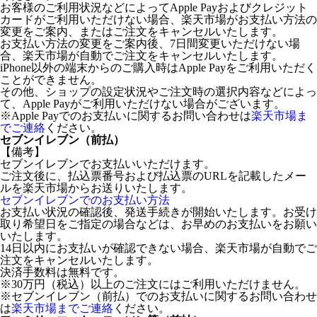
お客様のご利用状況などによってApple Payおよびクレジット
カードがご利用いただけない場合、楽天市場がお支払い方法の
変更をご案内、またはご注文をキャンセルいたします。
お支払い方法の変更をご案内後、7日間変更いただけない場
合、楽天市場が自動でご注文をキャンセルいたします。
iPhone以外の端末からのご購入時はApple Payをご利用いただく
ことができません。
その他、ショップの設定状況やご注文時の選択内容などによっ
て、Apple Payがご利用いただけない場合がございます。
※Apple Payでのお支払いに関するお問い合わせは
楽天市場ま
でご連絡
ください。
セブンイレブン（前払）
【備考】
セブンイレブンでお支払いいただけます。
ご注文後に、払込票番号および払込票のURLを記載したメー
ルを楽天市場からお送りいたします。
セブンイレブンでのお支払い方法
お支払い状況の確認後、発送手続きが開始いたします。お受け
取り希望日をご指定の場合などは、お早めのお支払いをお願い
いたします。
14日以内にお支払いが確認できない場合、楽天市場が自動でご
注文をキャンセルいたします。
決済手数料は無料です。
※30万円（税込）以上のご注文にはご利用いただけません。
※セブンイレブン（前払）でのお支払いに関するお問い合わせ
は
楽天市場までご連絡
ください。