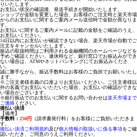
りいたします。
お支払い状況の確認後、発送手続きが開始いたします。
ショップが金額を変更した場合、お客様のご注文時と楽天市場
からのお支払いに関するご案内メール送信時で金額が異なりま
す。
お支払いに関するご案内メールに記載の金額をご確認のうえ、
お支払いください。
14日以内にお支払いが確認できない場合、楽天市場が自動でご
注文をキャンセルいたします。
振込の取扱時間はご利用される金融機関のホームページなどを
予めご確認ください。連休時など、銀行窓口でお振込みができ
ない場合は、ATMやネットバンキングにてお振込みくださ
い。
誠に勝手ながら、振込手数料はお客様のご負担でお願いいたし
ます。
※ご注文者様名義の口座よりお支払いください。ご注文者様以
外の名義でお支払いいただいた場合、お支払いの確認ができな
い場合がございます。
※銀行振込でのお支払いに関するお問い合わせは
楽天市場まで
ご連絡
ください。
後払い決済
【備考】
手数料：
250円
（請求書発行料）をお客様にご負担いただきま
す。
後払い決済ご利用規約
及び
個人情報の取扱いに係る事項
をご確
認いただき、ご同意のうえご利用ください。