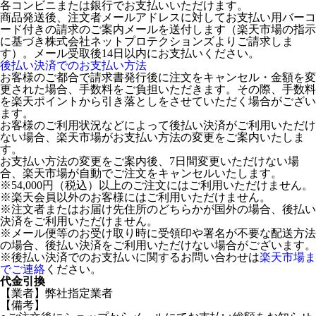
各コンビニまたは銀行でお支払いいただけます。
商品発送後、注文者メールアドレスに対してお支払い用バーコ
ード付きの請求のご案内メールを送付します（楽天市場の指示
に基づき株式会社ネットプロテクションズよりご請求しま
す）。メール受取後14日以内にお支払いください。
後払い決済でのお支払い方法
お客様のご都合で請求書発行後に注文をキャンセル・金額を変
更された場合、手数料をご負担いただきます。その際、手数料
を楽天ポイントから引き落としをさせていただく場合がござい
ます。
お客様のご利用状況などによって後払い決済がご利用いただけ
ない場合、楽天市場がお支払い方法の変更をご案内いたしま
す。
お支払い方法の変更をご案内後、7日間変更いただけない場
合、楽天市場が自動でご注文をキャンセルいたします。
※54,000円（税込）以上のご注文にはご利用いただけません。
※楽天会員以外のお客様にはご利用いただけません。
※注文者またはお届け先住所のどちらかが国外の場合、後払い
決済をご利用いただけません。
※メール便等のお受け取り時に受領印や署名が不要な配送方法
の場合、後払い決済をご利用いただけない場合がございます。
※後払い決済でのお支払いに関するお問い合わせは
楽天市場ま
でご連絡
ください。
代金引換
【業者】弊社指定業者
【備考】