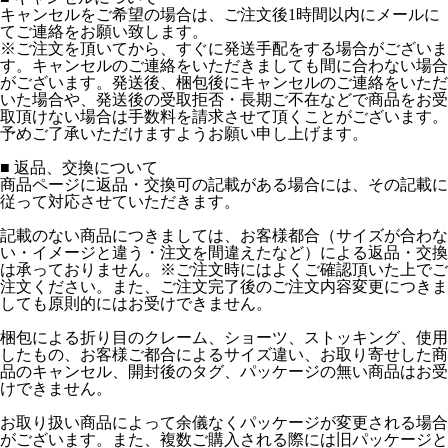
キャンセルをご希望の場合は、ご注文後1時間以内にメールに
てご連絡をお願い致します。
※ご注文を頂いてから、すぐに発送手配をする場合がございま
す。キャンセルのご連絡をいただきましても間に合わない場合
がございます。発送後、梱包後にキャンセルのご連絡をいただ
いた場合や、発送後の受取拒否・長期ご不在などで商品をお受
取頂けない場合は手数料を請求させて頂くことがございます。
予めご了承いただけますようお願い申し上げます。
■ 返品、交換について
商品ページに返品・交換可の記載がある場合には、その記載に
従って対応させていただきます。
記載のない商品につきましては、お客様都合（サイズが合わな
い・イメージと違う・注文を間違えたなど）による返品・交換
は承っておりません。※ご注文時にはよくご確認頂いた上でご
注文ください。また、ご注文完了後のご注文内容変更につきま
しても原則的にはお受けできません。
梱包による折り目のクレーム、ショーツ、ストッキング、使用
したもの、お客様ご都合によるサイズ違い、お取り寄せした商
品のキャンセル、開封後のタグ、パッケージの無い商品はお受
けできません。
お取り扱い商品によって余儀なくパッケージが変更される場合
がございます。また、複数ご購入される際には旧パッケージと