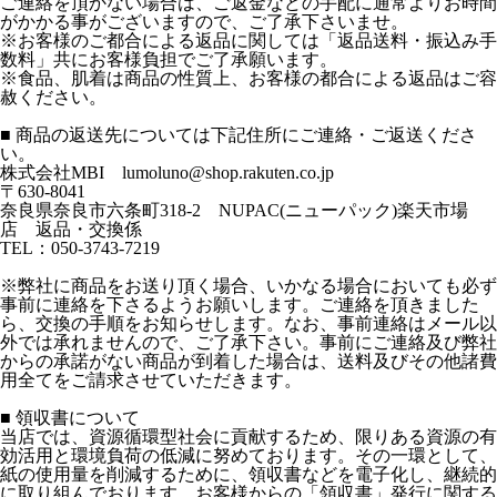
ご連絡を頂かない場合は、ご返金などの手配に通常よりお時間
がかかる事がございますので、ご了承下さいませ。
※お客様のご都合による返品に関しては「返品送料・振込み手
数料」共にお客様負担でご了承願います。
※食品、肌着は商品の性質上、お客様の都合による返品はご容
赦ください。
■ 商品の返送先については下記住所にご連絡・ご返送くださ
い。
株式会社MBI lumoluno@shop.rakuten.co.jp
〒630-8041
奈良県奈良市六条町318-2 NUPAC(ニューパック)楽天市場
店 返品・交換係
TEL：050-3743-7219
※弊社に商品をお送り頂く場合、いかなる場合においても必ず
事前に連絡を下さるようお願いします。ご連絡を頂きました
ら、交換の手順をお知らせします。なお、事前連絡はメール以
外では承れませんので、ご了承下さい。事前にご連絡及び弊社
からの承諾がない商品が到着した場合は、送料及びその他諸費
用全てをご請求させていただきます。
■ 領収書について
当店では、資源循環型社会に貢献するため、限りある資源の有
効活用と環境負荷の低減に努めております。その一環として、
紙の使用量を削減するために、領収書などを電子化し、継続的
に取り組んでおります。お客様からの「領収書」発行に関する