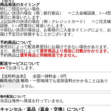
【備考】
商品発送のタイミング
特にご指定がない場合、
前払い決済の場合（例：銀行振込） ⇒ご入金確認後、1～4営
業日に発送いたします。
上記以外の決済の場合（例：クレジットカード） ⇒ご注文確
認後、1～4営業日に発送いたします。
※前払い決済の場合は、お客様のご入金タイミングにより、お
届け予定日が前後することがございます。
予約商品について
発売日によって配送希望日にお届けできない場合があります。
また、発売日によって
通常商品より発送に日数がかかります。
予約商品は
通常商品と同梱発送できません。
配送サービスについて
●●
でお送りします。
【送料料金表】
全国一律料金：0円
離島他の扱
離島・一部地域でも追加送料がかかることはあり
い
ません。
海外配送について
当店は海外へ発送を行っていません
キャンセル・返品（返金・交換）について