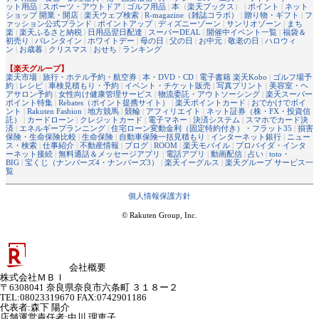
ット用品
|
スポーツ・アウトドア
|
ゴルフ用品
|
本
（
楽天ブックス
） |
ポイント
|
ネット
ショップ 開業・開店
|
楽天ウェブ検索
|
R-magazine（雑誌コラボ）
|
贈り物・ギフト
|
フ
ァッション公式ブランド
|
ポイントアップ
|
ディズニーゾーン
|
サンリオゾーン
|
まち
楽
|
楽天ふるさと納税
|
日用品翌日配達
|
スーパーDEAL
|
開催中イベント一覧
|
福袋＆
初売り
|
バレンタイン
|
ホワイトデー
|
母の日
|
父の日
|
お中元
|
敬老の日
|
ハロウィ
ン
|
お歳暮
|
クリスマス
|
おせち
|
ランキング
【楽天グループ】
楽天市場
|
旅行・ホテル予約・航空券
|
本・DVD・CD
|
電子書籍 楽天Kobo
|
ゴルフ場予
約
|
レシピ
|
車検見積もり・予約
|
イベント・チケット販売
|
写真プリント
|
美容室・ヘ
アサロン予約
|
女性向け健康管理サービス
|
物流委託・アウトソーシング
|
楽天スーパー
ポイント特集
|
Rebates（ポイント提携サイト）
|
楽天ポイントカード
|
おでかけでポイ
ント
|
Rakuten Fashion
|
地方競馬
|
競輪
|
アフィリエイト
|
ネット証券（株・FX・投資信
託）
|
カードローン
|
クレジットカード
|
電子マネー
|
決済システム
|
スマホでカード決
済
|
エネルギープランニング
|
住宅ローン変動金利（固定特約付き）・フラット35
|
損害
保険・生命保険比較
|
生命保険
|
自動車保険一括見積もり
|
インターネット銀行
|
ニュー
ス・検索
|
仕事紹介
|
不動産情報
|
ブログ
|
ROOM
|
楽天モバイル
|
プロバイダ・インタ
ーネット接続
|
無料通話＆メッセージアプリ
|
電話アプリ
|
動画配信
|
占い
|
toto・
BIG
|
宝くじ（ナンバーズ4・ナンバーズ3）
|
楽天イーグルス
|
楽天グループ サービス一
覧
個人情報保護方針
© Rakuten Group, Inc.
会社概要
株式会社ＭＢＩ
〒6308041 奈良県奈良市六条町 ３１８ー２
TEL:08023319670 FAX:0742901186
代表者
:
森下 陽介
店舗運営責任者
:
中川 理恵子