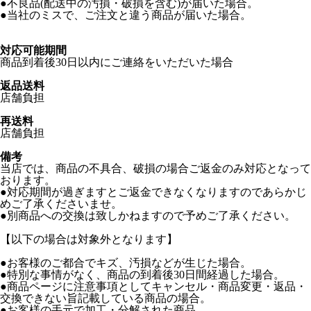
●不良品(配送中の汚損・破損を含む)が届いた場合。
●当社のミスで、ご注文と違う商品が届いた場合。
対応可能期間
商品到着後30日以内にご連絡をいただいた場合
返品送料
店舗負担
再送料
店舗負担
備考
当店では、商品の不具合、破損の場合ご返金のみ対応となって
おります。
●対応期間が過ぎますとご返金できなくなりますのであらかじ
めご了承くださいませ。
●別商品への交換は致しかねますので予めご了承ください。
【以下の場合は対象外となります】
●お客様のご都合でキズ、汚損などが生じた場合。
●特別な事情がなく、商品の到着後30日間経過した場合。
●商品ページに注意事項としてキャンセル・商品変更・返品・
交換できない旨記載している商品の場合。
●お客様の手元で加工・分解された商品。