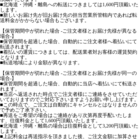
■北海道・沖縄・離島への転送につきましては1,600円頂戴いた
します。
■新しいお届け先が旧お届け先の担当営業所管轄内であれば転
送料金がかからない場合もございます。
【保管期間中が切れた場合 -ご注文者様とお届け先様が異なる
場合-】
■保管期間を超過した場合、自動的にご注文者様へ着払いにて
転送されます。
■着払いの運賃につきましては、配送業者対お客様の運賃契約
となります。
■転送地域により金額が異なります。
【保管期間中が切れた場合 -ご注文者様とお届け先様が同一の
場合-】
■保管期間を超過した場合、自動的に当店へ着払いにて転送さ
れます。
■当店へ返送された時点でご注文者様にご連絡をさせていただ
いておりますのでご対応下さいますようお願い申し上げます。
■この時点で、ご注文は自動的にキャンセルとはなりませんの
で予めご了承下さい。
■再送をご希望の場合はご連絡があり次第再度手配いたしま
す、往復料金として1,600円頂戴いたします。
■北海道・沖縄・離島の場合は往復料金として3,200円頂戴いた
します。
■上記料金は再送指示を頂きました後、ご注文金額に加算させ