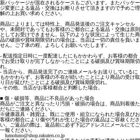
新パッケージが混在されるケースもございます。またパッケー
ジ変更による返品・交換はお断りさせて頂きますので予めご理
解の上お買い求めください。
商品によりましては特性上、商品発送後のご注文キャンセル
や、未開封であってもお客様のご都合による返品・交換は原則
としてお受けできません。以下のような状況によって生じた商
品の破損や賞味期限切れの場合は、当店は一切の責任を負いま
せん。ご了承の程、よろしくお願いいたします。
- 配送指定日時に一度配達したにもかかわらず、お客様の都合
でお受け取りが完了しなかったことによる破損及び賞味期限切
れ。
- 当店から、商品発送完了のご連絡メールをお送りしているに
もかかわらず、お客様の不在が続いたことにより商品の受け取
り日が延びたことによる破損及び賞味期限切れ。
- その他、当店がお客様都合と判断した場合。
■ 傷・破損等、商品に不良品があった場合
商品がご注文と異なったり汚損・破損の場合は、商品到着後た
だちにご連絡ください。
※健康器具・雑貨は、既にご使用・組立になられた場合及びお
客様の都合により傷や汚れが生じた場合の返品はご容赦くださ
い。ご返品の際は、返品前に必ず下記アドレスにメールにてご
一報ください。
lumoluno@shop.rakuten.co.jp