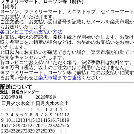
ファミリーマート、ローソン等（前払）
【備考】
ローソン、ファミリーマート、ミニストップ、セイコーマート
でお支払いいただけます。
ご注文後に、お支払い受付番号を記載したメールを楽天市場か
らお送りいたします。
各コンビニでのお支払い方法
お支払い状況の確認後、発送手続きが開始いたします。お受け
取り希望日をご指定の場合などは、お早めのお支払いをお願い
いたします。
14日以内にお支払いが確認できない場合、楽天市場が自動でご
注文をキャンセルいたします。
各コンビニでお支払いいただく場合、決済手数料は無料です。
※30万円（税込）以上のご注文にはご利用いただけません。
※ファミリーマート、ローソン等（前払）でのお支払いに関す
るお問い合わせは
楽天市場までご連絡
ください。
配送について
受注・発送カレンダー
2026年8月
2026年9月
日
月
火
水
木
金
土
日
月
火
水
木
金
土
26
27
28
29
30
31
1
30
31
1
2
3
4
5
2
3
4
5
6
7
8
6
7
8
9
10
11
12
9
10
11
12
13
14
15
13
14
15
16
17
18
19
16
17
18
19
20
21
22
20
21
22
23
24
25
26
23
24
25
26
27
28
29
27
28
29
30
1
2
3