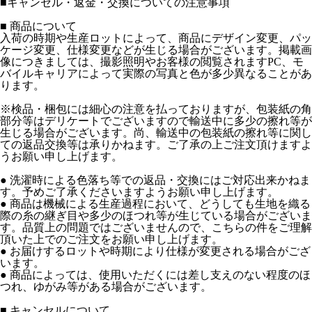
■
キャンセル・返金・交換についての注意事項
■ 商品について
入荷の時期や生産ロットによって、商品にデザイン変更、パッ
ケージ変更、仕様変更などが生じる場合がございます。掲載画
像につきましては、撮影照明やお客様の閲覧されますPC、モ
バイルキャリアによって実際の写真と色が多少異なることがあ
ります。
※検品・梱包には細心の注意を払っておりますが、包装紙の角
部分等はデリケートでございますので輸送中に多少の擦れ等が
生じる場合がございます。尚、輸送中の包装紙の擦れ等に関し
ての返品交換等は承りかねます。ご了承の上ご注文頂けますよ
うお願い申し上げます。
● 洗濯時による色落ち等での返品・交換にはご対応出来かねま
す。予めご了承くださいますようお願い申し上げます。
● 商品は機械による生産過程において、どうしても生地を織る
際の糸の継ぎ目や多少のほつれ等が生じている場合がございま
す。品質上の問題ではございませんので、こちらの件をご理解
頂いた上でのご注文をお願い申し上げます。
● お届けするロットや時期により仕様が変更される場合がござ
います。
● 商品によっては、使用いただくには差し支えのない程度のほ
つれ、ゆがみ等がある場合がございます。
■ キャンセルについて