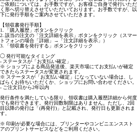
ご依頼については、お手数ですが、お客様ご自身で発行いただ
く形へ切り替えさせていただいております。お手数ですが、以
下に発行手順をご案内させていただきます。
【領収書発行手順】
1. 「購入履歴」ボタンをクリック
2. 該当の注文の「注文詳細を表示」ボタンをクリック（スマー
トフォンの場合「詳細」→「注文詳細を表示」）
3. 「領収書を発行する」ボタンをクリック
◯ 発行可能なタイミング
- ステータスが「お支払い確定」
※ ショップによる商品発送後、楽天市場にてお支払いが確定
できたらステータスが変更されます。
※ ステータスが「お支払い確定」になっていない場合は、し
ばらくお待ちいただくか、ショップにお問い合わせください。
- ご注文日から2年以内
発行条件を満たしている限り、領収書は購入履歴詳細から何度
でも発行できます。発行回数制限はありません。ただし、2回
目以降の発行は「(再発行)」と記載され、発行日も更新されま
す。
※ 印刷が必要な場合には、プリンターやコンビニエンススト
アのプリントサービスなどをご利用ください。