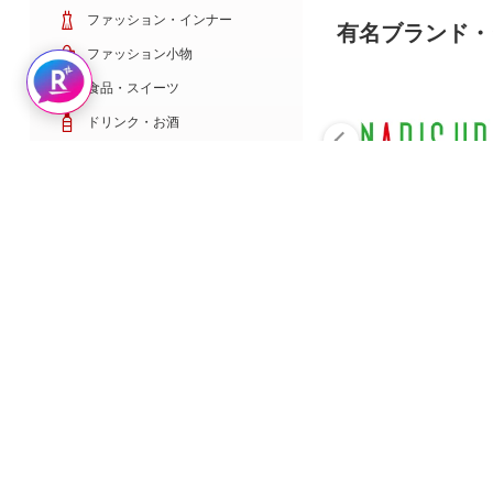
ファッション・インナー
有名ブランド・
ファッション小物
Rakuten AIで探す
食品・スイーツ
ドリンク・お酒
日用雑貨・キッチン用品
コスメ・健康・医薬品
キッズ・ベビー・玩具
家電・TV・カメラ
PC・スマホ・通信
スポーツ・ゴルフ
車・バイク
インテリア・寝具・収納
ペット・花・DIY工具
サービス・リフォーム