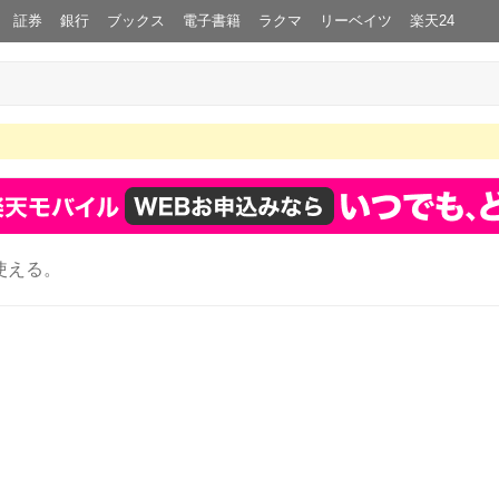
証券
銀行
ブックス
電子書籍
ラクマ
リーベイツ
楽天24
使える。