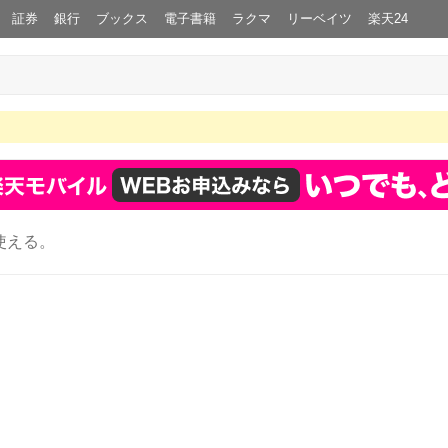
証券
銀行
ブックス
電子書籍
ラクマ
リーベイツ
楽天24
使える。