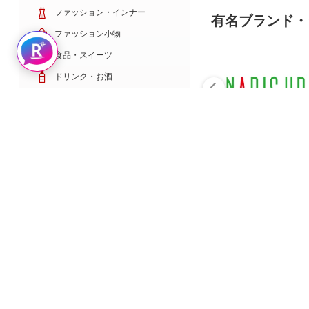
ファッション・インナー
有名ブランド・
ファッション小物
Rakuten AIで探す
食品・スイーツ
ドリンク・お酒
日用雑貨・キッチン用品
コスメ・健康・医薬品
キッズ・ベビー・玩具
家電・TV・カメラ
PC・スマホ・通信
スポーツ・ゴルフ
車・バイク
インテリア・寝具・収納
ペット・花・DIY工具
サービス・リフォーム