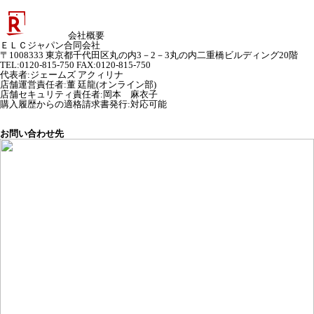
会社概要
ＥＬＣジャパン合同会社
〒1008333 東京都千代田区丸の内3－2－3丸の内二重橋ビルディング20階
TEL:0120-815-750 FAX:0120-815-750
代表者
:
ジェームズ アクィリナ
店舗運営責任者
:
董 廷龍(オンライン部)
店舗セキュリティ責任者
:
岡本 麻衣子
購入履歴からの適格請求書発行:対応可能
お問い合わせ先