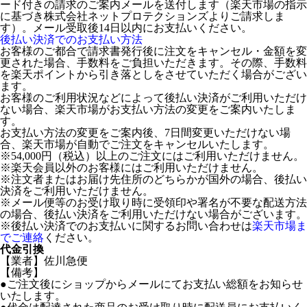
ード付きの請求のご案内メールを送付します（楽天市場の指示
に基づき株式会社ネットプロテクションズよりご請求しま
す）。メール受取後14日以内にお支払いください。
後払い決済でのお支払い方法
お客様のご都合で請求書発行後に注文をキャンセル・金額を変
更された場合、手数料をご負担いただきます。その際、手数料
を楽天ポイントから引き落としをさせていただく場合がござい
ます。
お客様のご利用状況などによって後払い決済がご利用いただけ
ない場合、楽天市場がお支払い方法の変更をご案内いたしま
す。
お支払い方法の変更をご案内後、7日間変更いただけない場
合、楽天市場が自動でご注文をキャンセルいたします。
※54,000円（税込）以上のご注文にはご利用いただけません。
※楽天会員以外のお客様にはご利用いただけません。
※注文者またはお届け先住所のどちらかが国外の場合、後払い
決済をご利用いただけません。
※メール便等のお受け取り時に受領印や署名が不要な配送方法
の場合、後払い決済をご利用いただけない場合がございます。
※後払い決済でのお支払いに関するお問い合わせは
楽天市場ま
でご連絡
ください。
代金引換
【業者】佐川急便
【備考】
●ご注文後にショップからメールにてお支払い総額をお知らせ
いたします。