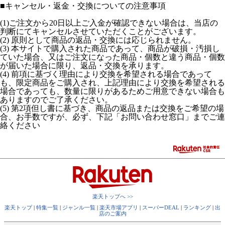
■
キャンセル・返金・交換についての注意事項
(1)ご注文から20日以上ご入金が確認できない場合は、当店の
判断にてキャンセルさせていただくことがございます。
(2) 原則として商品の返品・交換には応じられません。
(3) 本サイトで購入された商品であって、商品が破損・汚損し
ていた場合、又はご注文になった商品・個数と違う商品・個数
が届いた場合に限り、返品・交換を承ります。
(4) 前項に基づく理由により交換を希望される場合であって
も、限定商品をご購入され、上記理由により交換を希望される
場合であっても、数量に限りがあるためご用意できない場合も
ありますのでご了承ください。
(5) 第2項但し書に基づき、商品の返品または交換をご希望の場
合、お手数ですが、必ず、下記「お問い合わせ窓口」までご連
絡ください
楽天トップへ >>
楽天トップ
|
特集一覧
|
ジャンル一覧
|
楽天市場アプリ
|
スーパーDEAL
|
ランキング
|
出
店のご案内