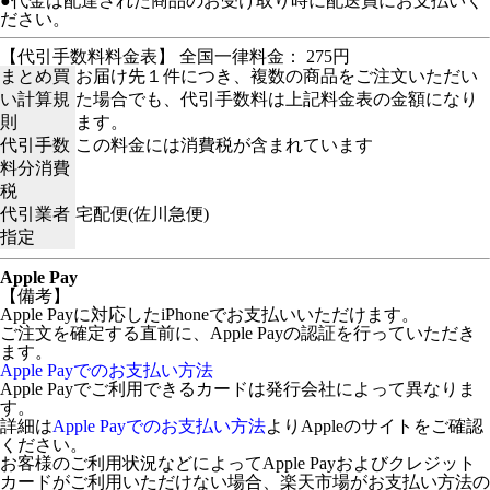
●代金は配達された商品のお受け取り時に配送員にお支払いく
ださい。
【代引手数料料金表】 全国一律料金： 275円
まとめ買
お届け先１件につき、複数の商品をご注文いただい
い計算規
た場合でも、代引手数料は上記料金表の金額になり
則
ます。
代引手数
この料金には消費税が含まれています
料分消費
税
代引業者
宅配便(佐川急便)
指定
Apple Pay
【備考】
Apple Payに対応したiPhoneでお支払いいただけます。
ご注文を確定する直前に、Apple Payの認証を行っていただき
ます。
Apple Payでのお支払い方法
Apple Payでご利用できるカードは発行会社によって異なりま
す。
詳細は
Apple Payでのお支払い方法
よりAppleのサイトをご確認
ください。
お客様のご利用状況などによってApple Payおよびクレジット
カードがご利用いただけない場合、楽天市場がお支払い方法の