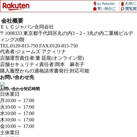
会社概要
ＥＬＣジャパン合同会社
〒1008333 東京都千代田区丸の内3－2－3丸の内二重橋ビルデ
ィング20階
TEL:0120-815-750 FAX:0120-815-750
代表者:ジェームズ アクィリナ
店舗運営責任者:董 廷龍(オンライン部)
店舗セキュリティ責任者:岡本 麻衣子
購入履歴からの適格請求書発行:対応可能
お問い合わせ先
お問い合わせ対応時間
日
休業日
月
10:00 ～ 17:00
火
10:00 ～ 17:00
水
10:00 ～ 17:00
木
10:00 ～ 17:00
金
10:00 ～ 17:00
土
休業日