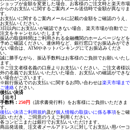
ショップが金額を変更した場合、お客様のご注文時と楽天市場
からのお支払いに関するご案内メール送信時で金額が異なりま
す。
お支払いに関するご案内メールに記載の金額をご確認のうえ、
お支払いください。
3日以内にお支払いが確認できない場合、楽天市場が自動でご
注文をキャンセルいたします。
振込の取扱時間はご利用される金融機関のホームページなどを
予めご確認ください。連休時など、銀行窓口でお振込みができ
ない場合は、ATMやネットバンキングにてお振込みくださ
い。
誠に勝手ながら、振込手数料はお客様のご負担でお願いいたし
ます。
※ご注文者様名義の口座よりお支払いください。ご注文者様以
外の名義でお支払いいただいた場合、お支払いの確認ができな
い場合がございます。
※銀行振込でのお支払いに関するお問い合わせは
楽天市場まで
ご連絡
ください。
後払い決済
【備考】
手数料：
250円
（請求書発行料）をお客様にご負担いただきま
す。
後払い決済ご利用規約
及び
個人情報の取扱いに係る事項
をご確
認いただき、ご同意のうえご利用ください。
各コンビニまたは銀行でお支払いいただけます。
商品発送後、注文者メールアドレスに対してお支払い用バーコ