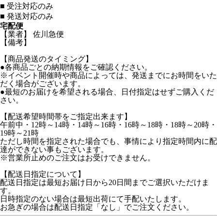
■
受注対応のみ
■
発送対応のみ
宅配便
【業者】 佐川急便
【備考】
【商品発送のタイミング】
●各商品ごとの納期情報をご確認ください。
※イベント開催時や商品によっては、発送までにお時間をいた
だく場合がございます。
●最短のお届けを希望される場合、日付指定はせずご購入くだ
さい。
【配送希望時間帯をご指定出来ます】
午前中・12時～14時・14時～16時・16時～18時・18時～20時・
19時～21時
ただし時間を指定された場合でも、事情により指定時間内に配
達ができない事もございます。
※営業所止めのご注文はお受けできません。
【配送日指定について】
配送日指定は最短お届け日から20日間までご選択いただけま
す。
日時指定のない場合は最短出荷にて手配いたします。
お急ぎの場合は配送日指定「なし」でご注文ください。