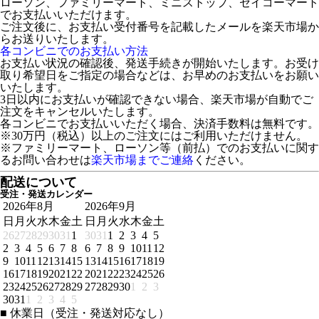
ローソン、ファミリーマート、ミニストップ、セイコーマート
でお支払いいただけます。
ご注文後に、お支払い受付番号を記載したメールを楽天市場か
らお送りいたします。
各コンビニでのお支払い方法
お支払い状況の確認後、発送手続きが開始いたします。お受け
取り希望日をご指定の場合などは、お早めのお支払いをお願い
いたします。
3日以内にお支払いが確認できない場合、楽天市場が自動でご
注文をキャンセルいたします。
各コンビニでお支払いいただく場合、決済手数料は無料です。
※30万円（税込）以上のご注文にはご利用いただけません。
※ファミリーマート、ローソン等（前払）でのお支払いに関す
るお問い合わせは
楽天市場までご連絡
ください。
配送について
受注・発送カレンダー
2026年8月
2026年9月
日
月
火
水
木
金
土
日
月
火
水
木
金
土
26
27
28
29
30
31
1
30
31
1
2
3
4
5
2
3
4
5
6
7
8
6
7
8
9
10
11
12
9
10
11
12
13
14
15
13
14
15
16
17
18
19
16
17
18
19
20
21
22
20
21
22
23
24
25
26
23
24
25
26
27
28
29
27
28
29
30
1
2
3
30
31
1
2
3
4
5
■
休業日（受注・発送対応なし）