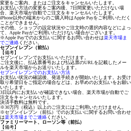
変更をご案内、またはご注文をキャンセルいたします。
お支払い方法の変更をご案内後、7日間変更いただけない場
合、楽天市場が自動でご注文をキャンセルいたします。
iPhone以外の端末からのご購入時はApple Payをご利用いただく
ことができません。
その他、ショップの設定状況やご注文時の選択内容などによっ
て、Apple Payがご利用いただけない場合がございます。
※Apple Payでのお支払いに関するお問い合わせは
楽天市場ま
でご連絡
ください。
セブンイレブン（前払）
【備考】
セブンイレブンでお支払いいただけます。
ご注文後に、払込票番号および払込票のURLを記載したメー
ルを楽天市場からお送りいたします。
セブンイレブンでのお支払い方法
お支払い状況の確認後、発送手続きが開始いたします。お受け
取り希望日をご指定の場合などは、お早めのお支払いをお願い
いたします。
3日以内にお支払いが確認できない場合、楽天市場が自動でご
注文をキャンセルいたします。
決済手数料は無料です。
※30万円（税込）以上のご注文にはご利用いただけません。
※セブンイレブン（前払）でのお支払いに関するお問い合わせ
は
楽天市場までご連絡
ください。
ファミリーマート、ローソン等（前払）
【備考】