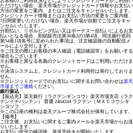
お客様のご利用状況などによってクレジットカードがご利用い
ただけない場合、楽天市場がクレジットカード情報やお支払い
方法の変更をご案内、またはご注文をキャンセルいたします。
クレジットカード情報またはお支払い方法の変更をご案内後、
7日間変更いただけない場合、楽天市場が自動でご注文をキャ
ンセルいたします。
分割払い、リボルビング払い又はボーナス一括払いによるお支
払いとなる場合、割賦販売法第30条2の3第4項、同法施行規則
第54条1項各号に定められた事項は、注文確認後の自動配信メ
ールにより交付します。
※ご注文の際にお客様の本人確認（電話確認等）をお願いする
場合もございます。
※お客様と異なる名義のクレジットカードはご利用いただけま
せん。
※決済システム上、クレジットカード利用控は発行しておりま
せん。
※クレジットカードでのお支払いに関するお問い合わせは
楽天
市場までご連絡
ください。
銀行振込
【振込先】楽天銀行（ラクテンギンコウ）楽天市場支店（ラク
テンイチバシテン） 普通 2464244 ラクテン（ＭＡＣコウシキ
シヨツフ゜
※この口座の権利は楽天グループ株式会社が保有しています。
【備考】
ご注文後、お支払いに関するご案内メールを楽天市場からお送
りいたします。
お支払い状況の確認後、発送手続きが開始いたします。