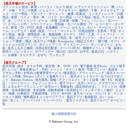
【楽天市場のサービス】
ファッション 総合
|
家電・パソコン・カメラ 総合
|
レディースファッション
|
靴
|
バッ
グ・小物・ブランド雑貨
|
ジュエリー・アクセサリー
|
腕時計
|
下着・ナイトウェア
|
キ
ッズ・ベビー用品・マタニティ
|
ダイエット・健康
|
医薬品・コンタクトレンズ・介護
用品
|
美容・コスメ・香水
|
車・バイク
|
カー用品・バイク用品
|
食品
|
スイーツ・お菓
子
|
水・ソフトドリンク
|
ビール・洋酒
|
日本酒・焼酎
|
ワイン
|
パソコン・PCパー
ツ
|
タブレットPC・スマートフォン
|
光回線・モバイル通信
|
TV・レコーダー・オーデ
ィオ
|
家電
|
CD・DVD
|
楽器・音楽機材
|
ゲーム
|
おもちゃ
|
ホビー
|
サービス・リフォ
ーム
|
インテリア・収納
|
寝具・ベッド・マットレス
|
日用品雑貨・文房具・手芸
|
キッ
チン用品・食器・調理器具
|
花・観葉植物
|
ガーデン・DIY・工具
|
ペットフード ・ ペ
ット用品
|
スポーツ・アウトドア
|
ゴルフ用品
|
本
（
楽天ブックス
） |
ポイント
|
ネット
ショップ 開業・開店
|
楽天ウェブ検索
|
R-magazine（雑誌コラボ）
|
贈り物・ギフト
|
フ
ァッション公式ブランド
|
ポイントアップ
|
ディズニーゾーン
|
サンリオゾーン
|
まち
楽
|
楽天ふるさと納税
|
日用品翌日配達
|
スーパーDEAL
|
開催中イベント一覧
|
福袋＆
初売り
|
バレンタイン
|
ホワイトデー
|
母の日
|
父の日
|
お中元
|
敬老の日
|
ハロウィ
ン
|
お歳暮
|
クリスマス
|
おせち
|
ランキング
【楽天グループ】
楽天市場
|
旅行・ホテル予約・航空券
|
本・DVD・CD
|
電子書籍 楽天Kobo
|
ゴルフ場予
約
|
レシピ
|
車検見積もり・予約
|
イベント・チケット販売
|
写真プリント
|
美容室・ヘ
アサロン予約
|
女性向け健康管理サービス
|
物流委託・アウトソーシング
|
楽天スーパー
ポイント特集
|
Rebates（ポイント提携サイト）
|
楽天ポイントカード
|
おでかけでポイ
ント
|
Rakuten Fashion
|
地方競馬
|
競輪
|
アフィリエイト
|
ネット証券（株・FX・投資信
託）
|
カードローン
|
クレジットカード
|
電子マネー
|
決済システム
|
スマホでカード決
済
|
エネルギープランニング
|
住宅ローン変動金利（固定特約付き）・フラット35
|
損害
保険・生命保険比較
|
生命保険
|
自動車保険一括見積もり
|
インターネット銀行
|
ニュー
ス・検索
|
仕事紹介
|
不動産情報
|
ブログ
|
ROOM
|
楽天モバイル
|
プロバイダ・インタ
ーネット接続
|
無料通話＆メッセージアプリ
|
電話アプリ
|
動画配信
|
占い
|
toto・
BIG
|
宝くじ（ナンバーズ4・ナンバーズ3）
|
楽天イーグルス
|
楽天グループ サービス一
覧
個人情報保護方針
© Rakuten Group, Inc.