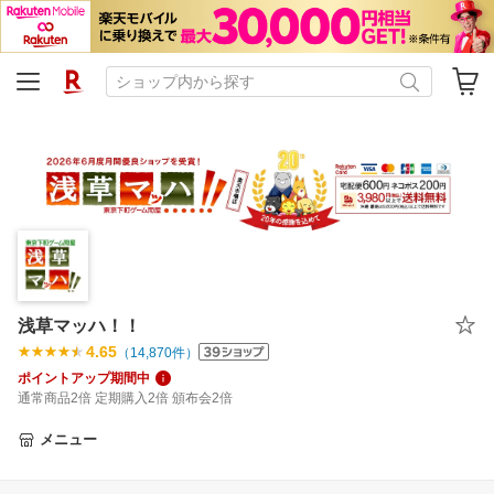
浅草マッハ！！
4.65
（
14,870
件）
ポイントアップ期間中
通常商品2倍 定期購入2倍 頒布会2倍
メニュー