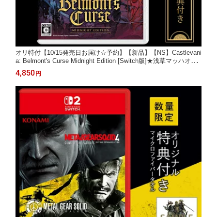
オリ特付【10/15発売日お届け☆予約】【新品】【NS】Castlevani
a: Belmont's Curse Midnight Edition [Switch版]★浅草マッハオリ
ジナル特典B5タペストリー付★
4,850
円