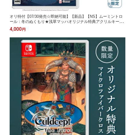
オリ特付【07/30発売☆即納可能】【新品】【NS】ムーミントロ
ール：冬のぬくもり★浅草マッハオリジナル特典アクリルキーホ
ルダー付＆限定デザインマイクロファイバークロス（永続同梱）
4,000
円
★