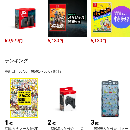
59,979
6,180
6,130
円
円
円
ランキング
更新日
：
08/08
（08/01〜08/07集計）
1
2
3
位
位
位
在庫あり[メール便OK]
【08/18入荷分☆】【新
【08/06入荷分☆】[メー