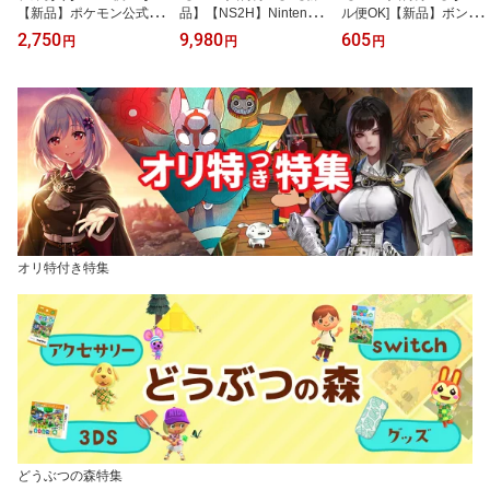
【新品】ポケモン公式ぜ
品】【NS2H】Nintendo
ル便OK]【新品】ボンボ
んこく図鑑 1996-2026/
Switch 2 Proコントロー
ンドロップシール churuk
2,750
9,980
605
円
円
円
ポケットモンスター ポ
ラー
ira スヌーピー 変装
ケモン図鑑
オリ特付き特集
どうぶつの森特集