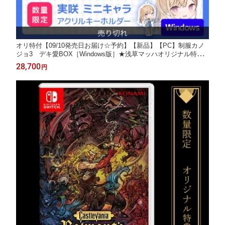
オリ特付【09/10発売日お届け☆予約】【新品】【PC】制服カノ
ジョ3 デキ愛BOX［Windows版］★浅草マッハオリジナル特典
アクリルキーホルダー付★
28,700
円