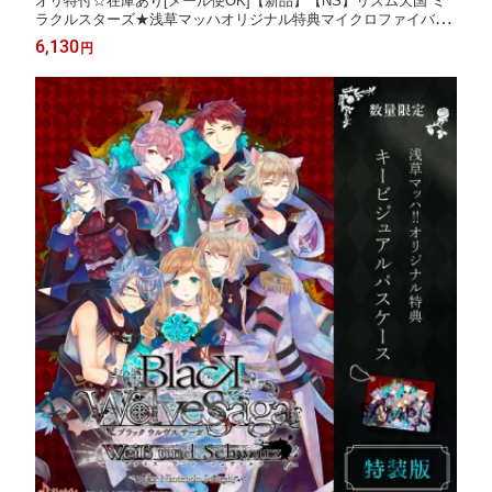
オリ特付☆在庫あり[メール便OK]【新品】【NS】リズム天国 ミ
ラクルスターズ★浅草マッハオリジナル特典マイクロファイバー
クロス付★
6,130
円