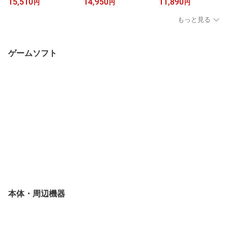
15,510
14,950
11,890
円
円
円
[Switch2版][予約品]
[PS5版][予約品]
Lumiere BOX[予約品]
もっと見る
ゲームソフト
本体・周辺機器