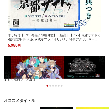
オリ特付【07/16発売☆即納可能】【新品】【PS5】京都ザナドゥ
-桜花幻舞- [PS5版]★浅草マッハオリジナル特典アクリルキーホル
ダー＆初回購入特典：DLC サポートカード LinoN（外付）付★
6,980
円
BLACK WOLVES SAGA
オススメタイトル