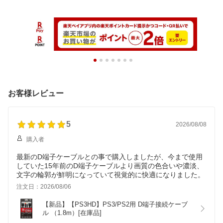
お客様レビュー
5
2026/08/08
購入者
最新のD端子ケーブルとの事で購入しましたが、今まで使用
していた15年前のD端子ケーブルより画質の色合いや濃淡、
文字の輪郭が鮮明になっていて視覚的に快適になりました。
注文日：2026/08/06
【新品】【PS3HD】PS3/PS2用 D端子接続ケーブ
ル （1.8m）[在庫品]