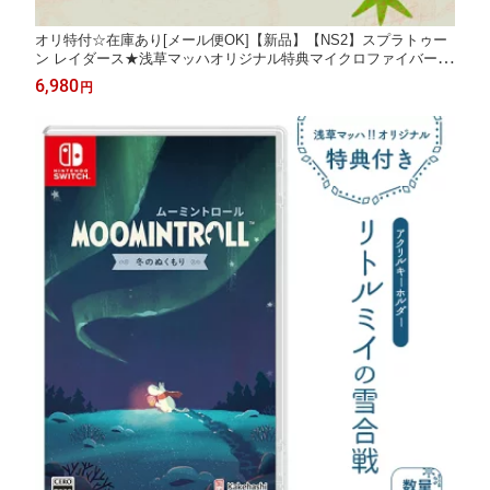
オリ特付☆在庫あり[メール便OK]【新品】【NS2】スプラトゥー
ン レイダース★浅草マッハオリジナル特典マイクロファイバーク
ロス付★
6,980
円