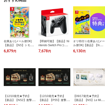
おすすめ商品
在庫あり[メール便OK]
【即納可能】【新品】Ni
オリ特付☆在庫あり[メー
【新品】【NS】トモダ
ntendo Switch Proコント
ル便OK]【新品】【NS】
チコレクション わくわく
ローラー
リズム天国 ミラクルスタ
6,879
7,678
6,130
円
円
円
生活
ーズ★浅草マッハオリジ
ナル特典マイクロファイ
バークロス付★
【12/10発売★予約】
【12/10発売★予約】
【09/17発売★予約】
【新品】【NS2】進撃の
【新品】【PS5】進撃の
【新品】【NS】Le Mira
巨人3 TREASURE BOX
巨人3 TREASURE BOX
ge Mystique 限定 水底の