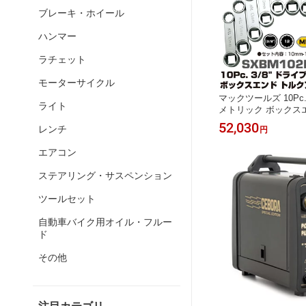
ブレーキ・ホイール
ハンマー
ラチェット
モーターサイクル
マックツールズ 10Pc.
ライト
メトリック ボックス
ダプターセット SXBM
52,030
レンチ
円
OOLS
エアコン
ステアリング・サスペンション
ツールセット
自動車バイク用オイル・フルー
ド
その他