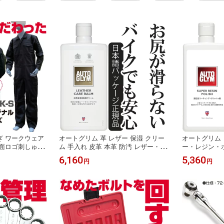
ぎ ワークウェア
オートグリム 革 レザー 保湿 クリー
オートグリム 
背面ロゴ刺しゅう
ム 手入れ 皮革 本革 防汚 レザー・ケ
ー・レジン・ポ
S
ア・バーム 乳液タイプ 20ALCB500J
級のツヤと輝き
6,160
5,360
円
円
P
全 モーターショ
JP