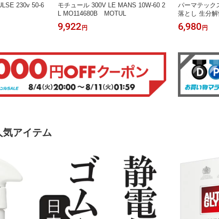
SE 230v 50-6
モチュール 300V LE MANS 10W-60 2
パーマテックス
L MO114680B MOTUL
落とし 生分解
ァーストオレン
9,922
6,980
円
円
手洗い用クレ
落とす 50P252
S人気アイテム