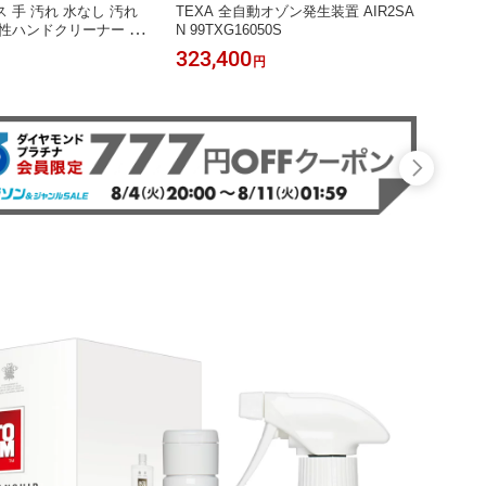
 手 汚れ 水なし 汚れ
TEXA 全自動オゾン発生装置 AIR2SA
性ハンドクリーナー フ
N 99TXG16050S
ジ スクラブ入り 3.78L
323,400
円
ンザー 油汚れを綺麗に
18JP