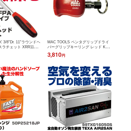
/8"Dr. 11"ラウンドヘ
MAC TOOLS ペンタグリップドライ
ラチェット XRR11FP
バーグリップキーリング レッド KHD
LS
GS2R
3,810
円