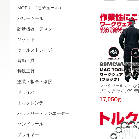
MOTUL（モチュール）
パワーツール
診断機器・テスター
ソケット
ツールストレージ
電動工具
特殊工具
塗装・板金・溶接
マックツールズ つな
ブラック サイズ/S 
ドライバー
入り 99MCWW20BK-
17,050
円
トルクレンチ
バッテリー・ラジエーター
ハンドツール
プライヤー