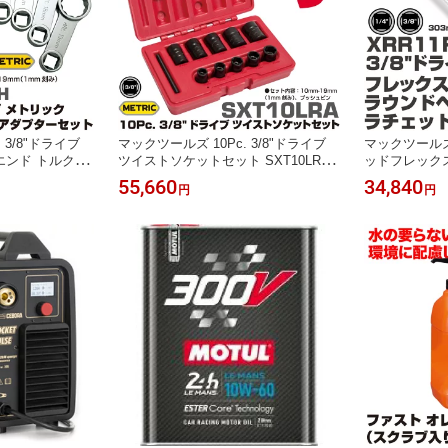
 3/8"ドライブ
マックツールズ 10Pc. 3/8"ドライブ
マックツールズ 3
エンド トルクア
ツイストソケットセット SXT10LRA
ッドフレックス
102H MAC T
MAC TOOLS
A MAC TOO
55,660
34,840
円
円