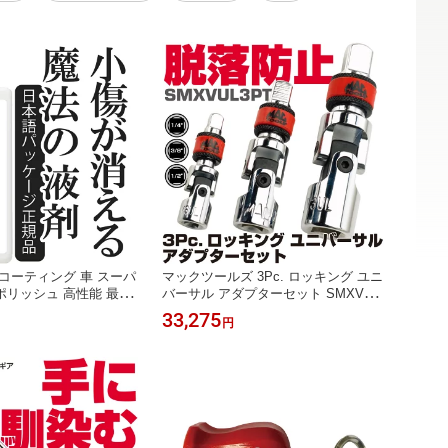
コーティング 車 スーパ
マックツールズ 3Pc. ロッキング ユニ
リッシュ 高性能 最高
バーサル アダプターセット SMXVUL
 簡単 スピーディー 安
3PT MAC TOOLS
33,275
円
ーの輝き 20ASRP500