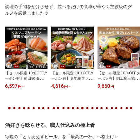
調理の手間をかけさせず、並べるだけで食卓が華やぐ主役級のグ
ルメを厳選しました🍲
【セール限定 10％OFFク
【セール限定 10％OFFク
【セール限定 10％OFFク
ーポン有】前田家 タスマ
ーポン有】妻地鶏ファー
ーポン有】肉工房三協 熊
ニア サーモン 選べる 贅
ム 妻地鶏 たたき ユッケ
本 あか牛ハンバーグ 120
6,597
4,616
9,660
円
～
円
～
円
沢グルメセット 冷凍 刺
3種セット 1セット/2セッ
gx6個 冷凍 日本ギフト大
身 スモークスライス 土
ト 冷凍 地鶏 お取り寄せ
賞 くまもと あか牛 グル
佐造り 輪切りステーキ
鶏 とり 鶏肉 宮崎地鶏 サ
メ お取り寄せグルメ ハ
タスマニアサーモン お取
サミ もも むね 鶏のたた
ンバーグ ギフト 和牛 熊
り寄せ 贈答 プレゼント
き おつまみ 送料無料 前
本和牛 個包装 前田家 送
送料無料 御中元 お中元
田家 御中元 お中元 父の
料無料 御中元 お中元 父
父の日 ギフト
日 ギフト
の日
酒好きを唸らせる、職人仕込みの極上肴
毎晩の「とりあえずビール」を「最高の一杯」へ格上げ✨