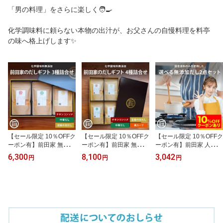
「男の料理」をさらに楽しく🧑‍🍳
化学調味料に頼らない本物の出汁が、お父さんの自慢料理を料亭
の味へ格上げします✨
【セール限定 10％OFFク
【セール限定 10％OFFク
【セール限定 10％OFFク
ーポン有】前田家 無添加
ーポン有】前田家 無添加
ーポン有】前田家 人気の
だし ギフト 3種詰合せ 各
だし ギフト 4種詰合せ 各
国産 無添加だし 選べる 2
6,300
8,100
3,042
円
円
円
100g 粉末 チキンコンソ
100g 粉末 チキンコンソ
点セット 100g×2袋 チキ
メ 中華だし 至極の和だ
メ 中華だし 至極の和だ
ンコンソメ 中華だし 鶏
し セット 国産 無塩 化学
し 鶏スープ セット 国産
スープ 野菜だし 至極の
調味料不使用 グルテンフ
無塩 化学調味料不使用
和だし 粉末タイプ 出汁
リー 内祝 熨斗無料 御中
グルテンフリー 内祝 熨
料理 離乳食 無塩 化学調
元 お中元 父の日 ギフト
斗無料 御中元 お中元 父
味料不使用 お得 送料無
の日 ギフト
料 敬老の日 MAEDAYA