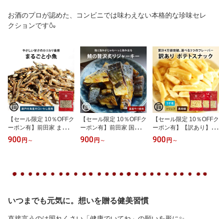
お酒のプロが認めた、コンビニでは味わえない本格的な珍味セレ
クションです🍶
【セール限定 10％OFFク
【セール限定 10％OFFク
【セール限定 10％OFFク
ーポン有】前田家 まるご
ーポン有】前田家 国産
ーポン有】【訳あり】前
と小魚 瀬戸内産カタクチ
炙り鯖ジャーキー 80g/2
田家 フライドポテトスナ
900
900
900
円
～
円
～
円
～
イワシ使用 カルシウム D
30g 一口サイズ 国産鯖使
ック うす塩 お買い得 う
HA EPA 国産 片口いわし
用 遠赤焙焼おつまみ お
すしお じゃがいも おや
おつまみ おやつ お徳用
かず 弁当 ジャーキー 鯖
つ おつまみ ビール お徳
業務用 珍味 ポイント消
サバ つまみ 肴 おやつ ビ
用 大容量 家庭用 業務用
化 買い回り MAEDAYA
ール 焼酎 ハイボール 宅
買い回り 買回り MAED
送料無料
飲み 家飲み 家庭用 メー
AYA 送料無料
ル便 送料無料 MAEDAYA
いつまでも元気に。想いを贈る健美習慣
直接言うのは照れくさい「健康でいてね」の願いを形に✨