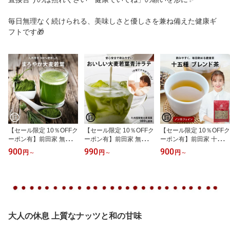
毎日無理なく続けられる、美味しさと優しさを兼ね備えた健康ギ
フトです🎁
【セール限定 10％OFFク
【セール限定 10％OFFク
【セール限定 10％OFFク
ーポン有】前田家 無添加
ーポン有】前田家 無添加
ーポン有】前田家 十五種
青汁 大麦若葉粉末 国産
牛乳でつくる青汁ラテ 国
ブレンド茶 170g/300g/5
900
990
900
円
～
円
～
円
～
九州産 純国産 オーガニ
産 九州産 大麦若葉 有機
00g ノンカフェイン 健康
ック あおじる 野菜不足
青汁 粉末 こども 子供 飲
茶 国産 日本 九州 焙煎茶
野菜摂取 ドリンク 食物
みやすい あおじる 野菜
茶葉 ブレンド茶葉 無添
繊維 ビタミン ミネラル
不足 食物繊維 ビタミン
加 お茶 苦くない 飲みや
サプリ 健康食品 健康飲
ミネラル 健康食品 健康
すい リラックス メール
料 家庭用 業務用 メール
飲料 家庭用 業務用 メー
便 送料無料 MAEDAYA
便 送料無料 熱中症対策
ル便 送料無料 熱中症対
大人の休息 上質なナッツと和の甘味
義務化 熱中症
策 義務化 熱中症 職場