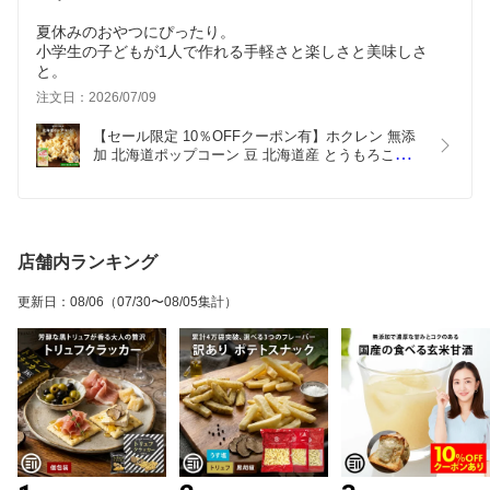
夏休みのおやつにぴったり。
小学生の子どもが1人で作れる手軽さと楽しさと美味しさ
と。
注文日：2026/07/09
【セール限定 10％OFFクーポン有】ホクレン 無添
加 北海道ポップコーン 豆 北海道産 とうもろこし 
種 希少 国産 コーン 無着色 無油 ポイント消化 買い
回り 送料無料 MAEDAYA
店舗内ランキング
更新日
：
08/06
（07/30〜08/05集計）