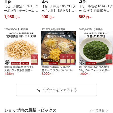
1
2
3
位
位
位
【セール限定 10％OFFク
【セール限定 10％OFFク
【セール限定 10％OFFク
ーポン有】テーケーエム
ーポン有】【訳あり】前
ーポン有】前田家 無添加
トリュフクラッカー 2箱/
田家 フライドポテトスナ
玄米甘酒 砂糖不使用 国
1,980
900
853
円
～
円
～
円
～
4箱/6箱/12箱/36箱 (1箱 3
ック うす塩 お買い得 う
産の玄米だけで作った 国
枚入x18袋) 個包装 黒ト
すしお じゃがいも おや
産 玄米麹 玄米 米麹 食塩
リュフ トリュフ クラッ
つ おつまみ ビール お徳
不使用 添加物不使用 ア
カー おつまみ 珍味 お菓
用 大容量 家庭用 業務用
ルコールゼロ 個包装 便
子 パーティー タクマ食
買い回り 買回り MAED
利 小分け 家庭用 業務用
品 送料無料 前田家 MAE
AYA 送料無料
送料無料 熱中症対策 義
DAYA
務化 屋外 作業 熱中症 職
場 熱中症グッズ
トピックをシェアする
ショップ内の最新トピックス
すべて見る