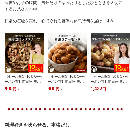
読書やお茶の時間、自分だけのゆったりとしたひとときを大切に
するお父さんへ📖
日常の喧騒を忘れ、心ほぐれる贅沢な休息時間を届けます☕
【セール限定 10％OFFク
【セール限定 10％OFFク
【セール限定 10％OFFク
ーポン有】前田家 無添加
ーポン有】前田家 無添加
ーポン有】前田家 無添加
ミックスナッツ 無塩 無
アーモンド 素焼き 無塩
5種のミックスナッツ 24
900
900
1,422
円
～
円
～
円
油 くるみ アーモンド カ
ビュート種 匠の焙煎 ビ
0g 無塩 無油 くるみ アー
シューナッツ ナッツ 習
タミンE ミネラル 不飽和
モンド カシューナッツ
慣 生 素焼き 胡桃 オメガ
脂肪酸 食物繊維 自然派
マカダミアナッツ ヘーゼ
3脂肪酸 健康 おやつ サラ
プレミアム ナチュラル
ルナッツ ナッツ 素焼き
ダ ヨーグルト メール便
ナッツ おやつ 健康スナ
オメガ3脂肪酸 おやつ 大
MAEDAYA 送料無料
ック 家庭用 チャック袋
容量 メール便 送料無料
メール便 MAEDAYA 送料
MAEDAYA
料理好きを唸らせる、本格だし
無料