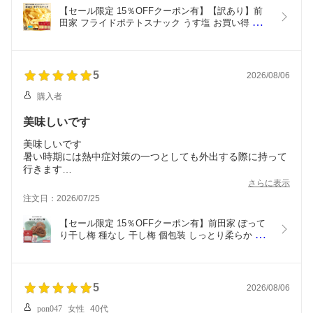
【セール限定 15％OFFクーポン有】【訳あり】前
田家 フライドポテトスナック うす塩 お買い得 うす
しお じゃがいも おやつ おつまみ ビール お徳用 大
容量 家庭用 業務用 買い回り 買回り　MAEDAYA 
1000円ポッキリ 送料無料
5
2026/08/06
購入者
美味しいです
美味しいです
暑い時期には熱中症対策の一つとしても外出する際に持って
行きます
美味しいので食べ過ぎでしまうこともあるので
さらに表示
気をつけないと塩分取りすぎに注意です
注文日：2026/07/25
リピ決定です
【セール限定 15％OFFクーポン有】前田家 ぽって
り干し梅 種なし 干し梅 個包装 しっとり柔らか 梅
干 うめぼし お茶うけ おやつ おつまみ お菓子 夏バ
テ防止 塩分 大容量 業務用 MAEDAYA 1000円ポッ
キリ 送料無料 熱中症対策 熱中症 職場 熱中症グッ
ズ
5
2026/08/06
pon047
女性
40代