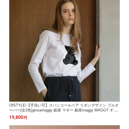
OfSTYLE/【手洗い可】スパンコールベア リボンデザイン プルオ
ーバー[全2色]ginzamaggy 銀座 マギー 銀座maggy MAGGY ギン
ザマギー ぎんざまぎー 送料無料 トレンド レディース ファッショ
19,800
円
ン 20代 30代 40代 プレゼント ギフト ラッピング無料