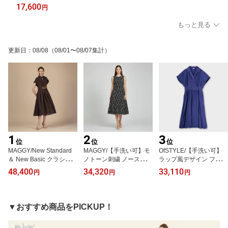
トレンド レディース ファッション 20代 30代 40代 プレゼント ギ
17,600
円
フト ラッピング無料
もっと見る
更新日
：
08/08
（08/01〜08/07集計）
1
2
3
位
位
位
MAGGY/New Standard
MAGGY/【手洗い可】モ
OfSTYLE/【手洗い可】
＆ New Basic クラシック
ノトーン刺繍 ノースリー
ラップ風デザイン フレア
サマー シャツ ワンピー
ブ ワンピース[全2色]ginz
ワンピース[全2色]ginza
48,400
34,320
33,110
円
円
円
ス[全2色]ginzamaggy 銀
amaggy 銀座 マギー 銀
maggy 銀座 マギー 銀座
座 マギー 銀座maggy MA
座maggy MAGGY ギンザ
maggy MAGGY ギンザマ
GGY ギンザマギー ぎん
マギー ぎんざまぎー 送
ギー ぎんざまぎー 送料
ざまぎー 送料無料 トレ
料無料 トレンド レディ
無料 トレンド レディー
▼おすすめ商品をPICKUP！
ンド レディース ファッ
ース ファッション 20代
ス ファッション 20代 30
ション 20代 30代 40代
30代 40代 プレゼント ギ
代 40代 プレゼント ギフ