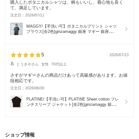
購入したボタニカルシャツは、柄もいいし、着心地も良く
注文日：2026/07/11
MAGGY/【手洗い可】ボタニカルプリント シャツ 
ブラウス[全2色]ginzamaggy 銀座 マギー 銀座
maggy MAGGY ギンザマギー ぎんざまぎー 送料無
料 トレンド レディース ファッション 20代 30代 40
代 プレゼント ギフト ラッピング無料
5
2026/07/13
とうきやさん
女性
70代以上
さすがマギーさんの商品だけあって高級感があります。お値
段相応です。
注文日：2026/06/30
PLATINE/【手洗い可】PLATINE Sheer cotton フレ
ンチスリーブ ジャケット[全2色]ginzamaggy 銀座 
マギー 銀座maggy MAGGY ギンザマギー ぎんざま
ぎー 送料無料 トレンド レディース ファッション 
20代 30代 40代 プレゼント ギフト ラッピング無料 
sale SALE セール
ショップ情報