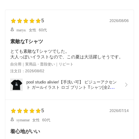
5
2026/08/06
marya.
女性
60代
素敵なTシャツ
とても素敵なTシャツでした。
大人っぽいイラストなので、この夏は大活躍しそうです。
自分用｜実用品・普段使い｜リピート
注文日：2026/08/02
pool studio alivier/【手洗い可】 ビジューアクセン
ト ガールイラスト ロゴ プリント Tシャツ[全2
色]ginzamaggy 銀座 マギー 銀座maggy MAGGY ギ
ンザマギー ぎんざまぎー 送料無料 トレンド レディ
ース ファッション 20代 30代 40代 プレゼント ギフ
ト ラッピング無料
5
2026/07/14
symamar
女性
60代
着心地がいい