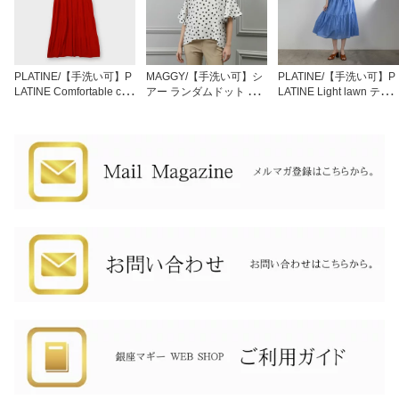
PLATINE/【手洗い可】P
MAGGY/【手洗い可】シ
PLATINE/【手洗い可】P
LATINE Comfortable cott
アー ランダムドット ブ
LATINE Light lawn ティ
on ティアードワンピー
ラウス[全2色]ginzamagg
アードワンピース[全3色]
ス[全5色]ginzamaggy 銀
y 銀座 マギー 銀座maggy
ginzamaggy 銀座 マギー
座 マギー 銀座maggy MA
MAGGY ギンザマギー ぎ
銀座maggy MAGGY ギン
GGY ギンザマギー ぎん
んざまぎー 送料無料 ト
ザマギー ぎんざまぎー
ざまぎー 送料無料 トレ
レンド レディース ファ
送料無料 トレンド レデ
ンド レディース ファッ
ッション 20代 30代 40代
ィース ファッション 20
ション 20代 30代 40代
プレゼント ギフト ラッ
代 30代 40代 プレゼント
プレゼント ギフト ラッ
ピング無料
ギフト ラッピング無料
ピング無料 sale SALE セ
ール