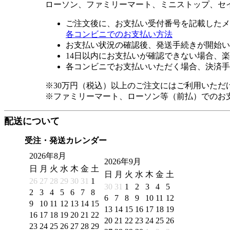
ローソン、ファミリーマート、ミニストップ、セ
ご注文後に、お支払い受付番号を記載したメ
各コンビニでのお支払い方法
お支払い状況の確認後、発送手続きが開始い
14日以内にお支払いが確認できない場合、
各コンビニでお支払いいただく場合、決済手
※30万円（税込）以上のご注文にはご利用いただ
※ファミリーマート、ローソン等（前払）でのお
配送について
受注・発送カレンダー
2026年8月
2026年9月
日
月
火
水
木
金
土
日
月
火
水
木
金
土
26
27
28
29
30
31
1
30
31
1
2
3
4
5
2
3
4
5
6
7
8
6
7
8
9
10
11
12
9
10
11
12
13
14
15
13
14
15
16
17
18
19
16
17
18
19
20
21
22
20
21
22
23
24
25
26
23
24
25
26
27
28
29