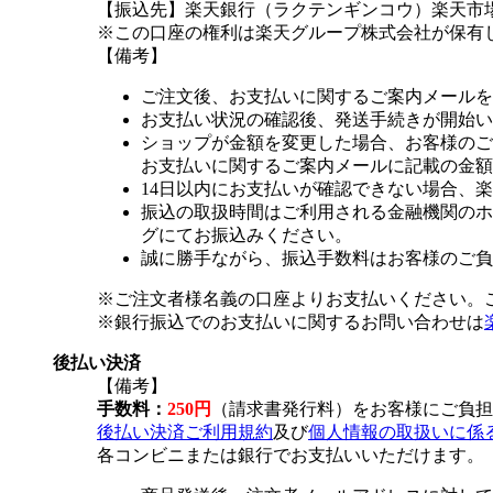
【振込先】楽天銀行（ラクテンギンコウ）楽天市場支
※この口座の権利は楽天グループ株式会社が保有
【備考】
ご注文後、お支払いに関するご案内メールを
お支払い状況の確認後、発送手続きが開始い
ショップが金額を変更した場合、お客様のご
お支払いに関するご案内メールに記載の金額
14日以内にお支払いが確認できない場合、
振込の取扱時間はご利用される金融機関のホ
グにてお振込みください。
誠に勝手ながら、振込手数料はお客様のご負
※ご注文者様名義の口座よりお支払いください。
※銀行振込でのお支払いに関するお問い合わせは
後払い決済
【備考】
手数料：
250円
（請求書発行料）をお客様にご負担
後払い決済ご利用規約
及び
個人情報の取扱いに係
各コンビニまたは銀行でお支払いいただけます。