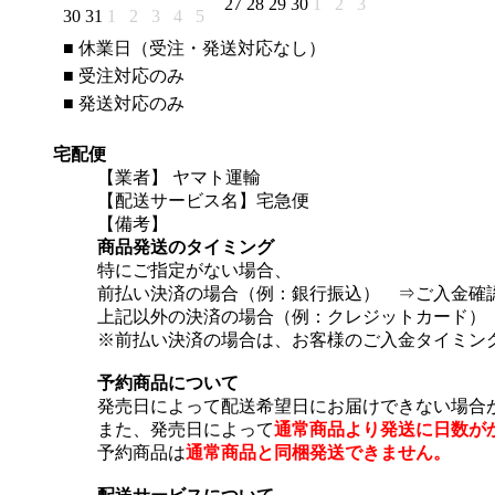
27
28
29
30
1
2
3
30
31
1
2
3
4
5
■
休業日（受注・発送対応なし）
■
受注対応のみ
■
発送対応のみ
宅配便
【業者】 ヤマト運輸
【配送サービス名】宅急便
【備考】
商品発送のタイミング
特にご指定がない場合、
前払い決済の場合（例：銀行振込） ⇒ご入金確
上記以外の決済の場合（例：クレジットカード）
※前払い決済の場合は、お客様のご入金タイミン
予約商品について
発売日によって配送希望日にお届けできない場合
また、発売日によって
通常商品より発送に日数が
予約商品は
通常商品と同梱発送できません。