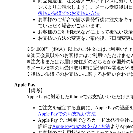
商品発送後、注文者メールアドレスに対して
ンズよりご請求します）。メール受取後14
後払い決済でのお支払い方法
お客様のご都合で請求書発行後に注文をキャ
ていただく場合がございます。
お客様のご利用状況などによって後払い決済
お支払い方法の変更をご案内後、7日間変更
※54,000円（税込）以上のご注文にはご利用いた
※楽天会員以外のお客様にはご利用いただけませ
※注文者またはお届け先住所のどちらかが国外の
※メール便等のお受け取り時に受領印や署名が不
※後払い決済でのお支払いに関するお問い合わせ
Apple Pay
【備考】
Apple Payに対応したiPhoneでお支払いいただけま
ご注文を確定する直前に、Apple Payの認
Apple Payでのお支払い方法
Apple Payでご利用できるカードは発行会
詳細は
Apple Payでのお支払い方法
よりApp
お客様のご利用状況などによってApple 