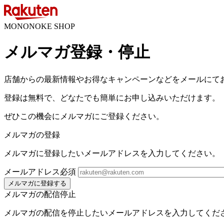
MONONOKE SHOP
メルマガ登録・停止
店舗からの最新情報やお得なキャンペーンなどをメールにて
登録は無料で、どなたでも簡単にお申し込みいただけます。
ぜひこの機会にメルマガにご登録ください。
メルマガの登録
メルマガに登録したいメールアドレスを入力してください。
メールアドレス
必須
メルマガに登録する
メルマガの配信停止
メルマガの配信を停止したいメールアドレスを入力してくだ