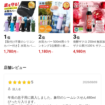
1
2
3
位
位
位
【取付け不要のシリコン
水筒カバー 500ml用☆ラ
発酵ザクロ 250ml 無添加
カバー付き】水筒カバー
ンキング1位獲得☆材料
ザクロ果汁100％ ザクロ
底 補強 全国送料無料 Bot
検査済み ボトルピット B
ジュース フルーツジュー
1,780
1,180
4,980
円
～
円
～
円
tlePit 底抜け対策 500ml
ottlePit 子供 安心 水筒 カ
ス ザクロ酢 ざくろ酢 オ
全ての材料検査済み ショ
バー 水筒ケース ショル
ーガニック ポリフェノー
ルダーストラップ 水筒ホ
ダー カバー 小学生 女の
ル 美容 スーパーフード
ルダー こども 女の子 男
子 男の子 ストラップ 50
抗酸化 エイジングケア
店舗レビュー
の子 水筒用 ケースのみ
0ml 紐 カバーのみ(沖縄
健康酢 フルーツ酢 果実
離島北海道も送料無料)
酢 フルーツビネガー 炭
酸割り
5
2026/08/09
購入者
年長の息子用に購入しました。象印のシームレスせん480ml
ぴったり入ります。