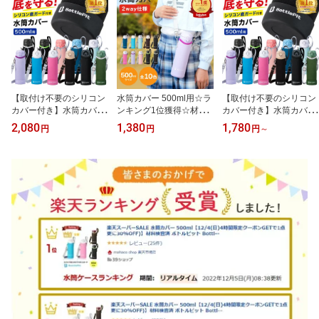
【取付け不要のシリコン
水筒カバー 500ml用☆ラ
【取付け不要のシリコン
カバー付き】水筒カバー
ンキング1位獲得☆材料
カバー付き】水筒カバー
底 補強 全国送料無料 Bot
検査済み ボトルピット B
底 補強 全国送料無料 Bot
2,080
1,380
1,780
円
円
円
～
tlePit 底抜け対策 500ml
ottlePit 子供 安心 水筒 カ
tlePit 底抜け対策 500ml
全ての材料検査済み ショ
バー 水筒ケース ショル
全ての材料検査済み ショ
ルダーストラップ 水筒ホ
ダー カバー 小学生 女の
ルダーストラップ 水筒ホ
ルダー こども 女の子 男
子 男の子 ストラップ 50
ルダー こども 女の子 男
の子 水筒用 ケースのみ
0ml 紐 カバーのみ(沖縄
の子 水筒用 ケースのみ
離島北海道も送料無料)