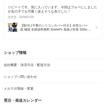
リピートです。気に入っています。今回はブルーにしました
が女の子でも可愛く使えそうな色でした！
注文日：2026/07/20
【取付け不要のシリコンカバー付き】水筒カバー 
底 補強 全国送料無料 BottlePit 底抜け対策 500ml 
全ての材料検査済み ショルダーストラップ 水筒ホ
ルダー こども 女の子 男の子 水筒用 ケースのみ
ショップ情報
会社概要・決済方法・配送方法
ショップへ問い合わせ
メルマガ登録・変更
受注・発送カレンダー