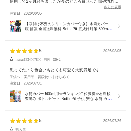
使用して2ヶ月経ちましたが今のところ目立った傷や汚れな
く、まだまだ長く使えそうです。今まで使っていたものは底
さらに表示
の部分の糸がすぐほつれていましたが
注文日：2026/06/05
が、底のシリコン部分の安心感が◎です。
【取付け不要のシリコンカバー付き】水筒カバー 
底 補強 全国送料無料 BottlePit 底抜け対策 500ml 
全ての材料検査済み ショルダーストラップ 水筒ホ
ルダー こども 女の子 男の子 水筒用 ケースのみ
5
2026/08/05
matsu1234567890
男性
30代
思ってたより色合いもとても可愛く大変満足です
子供へ｜実用品・普段使い｜はじめて
注文日：2026/07/31
水筒カバー 500ml用☆ランキング1位獲得☆材料検
査済み ボトルピット BottlePit 子供 安心 水筒 カバ
ー 水筒ケース ショルダー カバー 小学生 女の子 男
の子 ストラップ 500ml 紐 カバーのみ(沖縄離島北海
道も送料無料)
5
2026/07/26
購入者