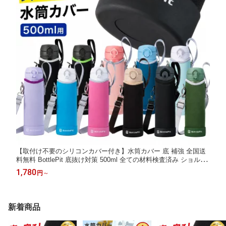
【取付け不要のシリコンカバー付き】水筒カバー 底 補強 全国送
料無料 BottlePit 底抜け対策 500ml 全ての材料検査済み ショルダ
ーストラップ 水筒ホルダー こども 女の子 男の子 水筒用 ケース
1,780
円
～
のみ
新着商品