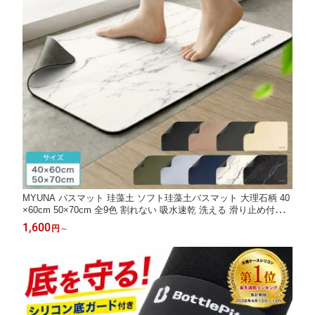
MYUNA バスマット 珪藻土 ソフト珪藻土バスマット 大理石柄 40
×60cm 50×70cm 全9色 割れない 吸水速乾 洗える 滑り止め付き
おしゃれ 北欧 お風呂マット 珪藻土マット 脱衣所 洗面所
1,600
円
～