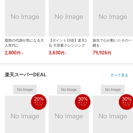
脂肪の代謝が気になる大
【ポイント10倍】楽天1
旅先で心が動いたその一
人世代に
位 大容量クレンジング
瞬を。
2,800
3,630
79,926
円
～
円
～
円
楽天スーパーDEAL
すべて見る
No Image
No Image
No Image
20%
30%
30%
ポイント
ポイント
ポイント
バック
バック
バック