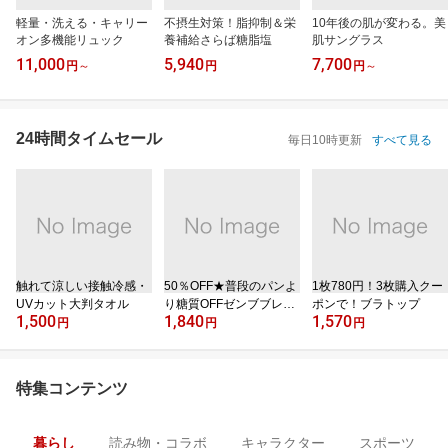
軽量・洗える・キャリー
不摂生対策！脂抑制＆栄
10年後の肌が変わる。美
オン多機能リュック
養補給さらば糖脂塩
肌サングラス
11,000
5,940
7,700
円
～
円
円
～
24時間タイムセール
毎日10時更新
すべて見る
触れて涼しい接触冷感・
50％OFF★普段のパンよ
1枚780円！3枚購入クー
UVカット大判タオル
り糖質OFFゼンブブレッ
ポンで！ブラトップ
1,500
1,840
1,570
ド
円
円
円
特集コンテンツ
暮らし
読み物・コラボ
キャラクター
スポーツ