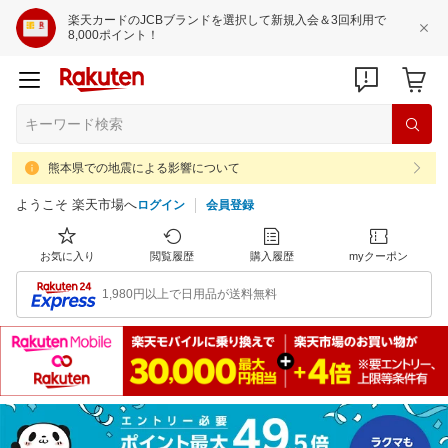
楽天カードのJCBブランドを選択して新規入会＆3回利用で
8,000ポイント！
熊本県での地震による影響について
ようこそ 楽天市場へ
ログイン
会員登録
お気に入り
閲覧履歴
購入履歴
myクーポン
1,980円以上で日用品が送料無料