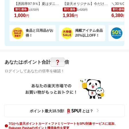
【誘因率97.9％】夏はダニのピーク！ダニ捕りラボで赤ちゃんも安心
【楽天オリジナル】今だけ20％OFFセール！高コスパのペットシーツ大容量！
1,570円
2,420円
9,
割引価格
割引価格
割引価格
1,000
1,936
6,380
円
円
円
食品と日用品がお
掲載アイテム全品
日
得！
20%以上OFF！
ポ
?
あなたはポイント
合計
倍
ログインしてあなたの倍率を確認！
ポイント最大
18.5
倍
!
とは？
7/1から楽天ポイントカード＋ファミリーマートをSPU対象サービスに追加、
Rakuten Pashaのポイント獲得条件を変更