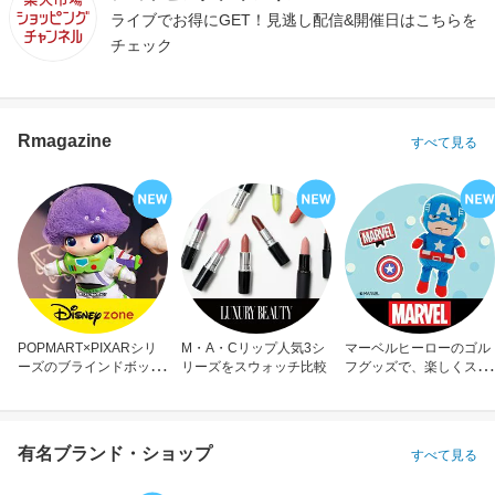
ライブでお得にGET！見逃し配信&開催日はこちらを
チェック
Rmagazine
すべて見る
POPMART×PIXARシリ
M・A・Cリップ人気3シ
マーベルヒーローのゴル
ーズのブラインドボック
リーズをスウォッチ比較
フグッズで、楽しくスコ
ス
アアップ！
有名ブランド・ショップ
すべて見る