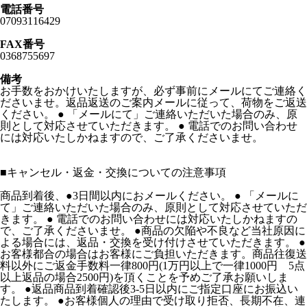
電話番号
07093116429
FAX番号
0368755697
備考
お手数をおかけいたしますが、必ず事前にメールにてご連絡く
ださいませ。返品返送のご案内メールに従って、荷物をご返送
ください。 ● 「メールにて」ご連絡いただいた場合のみ、原
則として対応させていただきます。 ● 電話でのお問い合わせ
には対応いたしかねますので、ご了承くださいませ。
■
キャンセル・返金・交換についての注意事項
商品到着後、●3日間以内におメールください。 ● 「メールに
て」ご連絡いただいた場合のみ、原則として対応させていただ
きます。 ● 電話でのお問い合わせには対応いたしかねますの
で、ご了承くださいませ。 ●商品の欠陥や不良など当社原因に
よる場合には、返品・交換を受け付けさせていただきます。 ●
お客様都合の場合はお客様にご負担いただきます。商品往復送
料以外にご返金手数料一律800円(1万円以上で一律1000円 5点
以上返品の場合2500円)を頂くことを予めご了承お願いしま
す。 ●返品商品到着確認後3-5日以内にご指定口座にお振込い
たします。 ●お客様個人の理由で受け取り拒否、長期不在、連