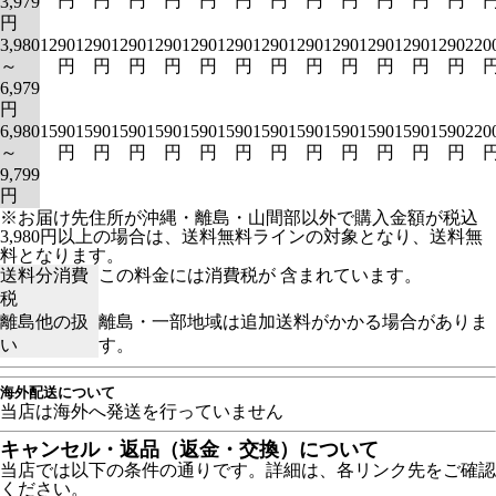
円
円
円
円
円
円
円
円
円
円
円
円
3,979
円
3,980
1290
1290
1290
1290
1290
1290
1290
1290
1290
1290
1290
1290
220
～
円
円
円
円
円
円
円
円
円
円
円
円
6,979
円
6,980
1590
1590
1590
1590
1590
1590
1590
1590
1590
1590
1590
1590
220
～
円
円
円
円
円
円
円
円
円
円
円
円
9,799
円
※お届け先住所が沖縄・離島・山間部以外で購入金額が税込
3,980円以上の場合は、送料無料ラインの対象となり、送料無
料となります。
送料分消費
この料金には消費税が 含まれています。
税
離島他の扱
離島・一部地域は追加送料がかかる場合がありま
い
す。
海外配送について
当店は海外へ発送を行っていません
キャンセル・返品（返金・交換）について
当店では以下の条件の通りです。詳細は、各リンク先をご確認
ください。