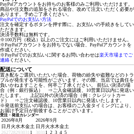
PayPalアカウントをお持ちのお客様のみご利用いただけます。
商品や注文数の追加をされる場合、改めて注文いただく必要が
あります。予めご了承ください。
PayPalでのお支払い方法
注文を確定するボタンを押す際に、お支払いの手続きをしてい
ただきます。
決済手数料は無料です。
※100万円（税込）以上のご注文にはご利用いただけません。
※PayPalアカウントをお持ちでない場合、PayPalアカウントを
作成ください。
※PayPalでのお支払いに関するお問い合わせは
楽天市場までご
連絡
ください。
配送について
置き配をご選択いただいた場合、荷物の紛失や盗難などのトラ
ブルが発生する可能性がございます。その際、当店では責任を
負いかねますことを、何卒ご了承ください。 前払い決済の場
合（例：銀行振込） ⇒ご入金確認後、10営業日以内に発送い
たします。 上記以外の決済の場合（例：クレジットカー
ド） ⇒ご注文確認後、10営業日以内に発送いたします。
※発送前支払いの場合は、お客様のご入金タイミングにより、
お届け予定日が前後することがございます。
受注・発送カレンダー
2026年8月
2026年9月
日
月
火
水
木
金
土
日
月
火
水
木
金
土
26
27
28
29
30
31
1
30
31
1
2
3
4
5