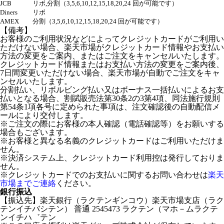
JCB
リボ,分割（3,5,6,10,12,15,18,20,24 回が可能です）
Diners
リボ
AMEX
分割（3,5,6,10,12,15,18,20,24 回が可能です）
【備考】
お客様のご利用状況などによってクレジットカードがご利用い
ただけない場合、楽天市場がクレジットカード情報やお支払い
方法の変更をご案内、またはご注文をキャンセルいたします。
クレジットカード情報またはお支払い方法の変更をご案内後、
7日間変更いただけない場合、楽天市場が自動でご注文をキャ
ンセルいたします。
分割払い、リボルビング払い又はボーナス一括払いによるお支
払いとなる場合、割賦販売法第30条2の3第4項、同法施行規則
第54条1項各号に定められた事項は、注文確認後の自動配信メ
ールにより交付します。
※ご注文の際にお客様の本人確認（電話確認等）をお願いする
場合もございます。
※お客様と異なる名義のクレジットカードはご利用いただけま
せん。
※決済システム上、クレジットカード利用控は発行しておりま
せん。
※クレジットカードでのお支払いに関するお問い合わせは
楽天
市場までご連絡
ください。
銀行振込
【振込先】楽天銀行（ラクテンギンコウ）楽天市場支店（ラク
テンイチバシテン） 普通 2545473 ラクテン（マホ－ムラクテ
ンイチハ゛テン