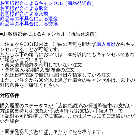
お客様都合によるキャンセル（商品発送前）
お客様都合による返金
お客様都合による交換
商品等の不具合による返金
商品等の不具合による交換
■
お客様都合によるキャンセル（商品発送前）
ご注文から30分以内は、理由の有無を問わず
購入履歴
からキャ
ンセルすることが可能です。
ただし以下の場合においては、30分以内でもキャンセルできな
い場合がございます。
・楽天会員登録を利用していない注文
・予約購入/定期購入/頒布会の注文
・配送日時指定で最短お届け日を指定している注文
また、ご注文から30分以上過ぎた場合のキャンセルは、以下の
対応条件をご確認ください。
対応条件
購入履歴のステータスが「店舗確認済み/発送準備中/お支払い
方法変更待ち/お支払い手続き待ち/お支払い手続き中」で、
下記対応可能期間までに電話、またはメールにてご連絡いただ
いた場合
・商品発送前であれば、キャンセルを承ります。