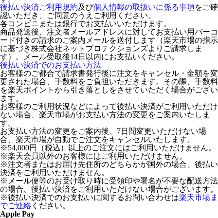
後払い決済ご利用規約
及び
個人情報の取扱いに係る事項
をご確
認いただき、ご同意のうえご利用ください。
各コンビニまたは銀行でお支払いいただけます。
商品発送後、注文者メールアドレスに対してお支払い用バーコ
ード付きの請求のご案内メールを送付します（楽天市場の指示
に基づき株式会社ネットプロテクションズよりご請求しま
す）。メール受取後14日以内にお支払いください。
後払い決済でのお支払い方法
お客様のご都合で請求書発行後に注文をキャンセル・金額を変
更された場合、手数料をご負担いただきます。その際、手数料
を楽天ポイントから引き落としをさせていただく場合がござい
ます。
お客様のご利用状況などによって後払い決済がご利用いただけ
ない場合、楽天市場がお支払い方法の変更をご案内いたしま
す。
お支払い方法の変更をご案内後、7日間変更いただけない場
合、楽天市場が自動でご注文をキャンセルいたします。
※54,000円（税込）以上のご注文にはご利用いただけません。
※楽天会員以外のお客様にはご利用いただけません。
※注文者またはお届け先住所のどちらかが国外の場合、後払い
決済をご利用いただけません。
※メール便等のお受け取り時に受領印や署名が不要な配送方法
の場合、後払い決済をご利用いただけない場合がございます。
※後払い決済でのお支払いに関するお問い合わせは
楽天市場ま
でご連絡
ください。
Apple Pay