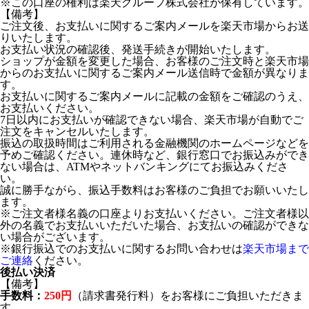
※この口座の権利は楽天グループ株式会社が保有しています。
【備考】
ご注文後、お支払いに関するご案内メールを楽天市場からお送
りいたします。
お支払い状況の確認後、発送手続きが開始いたします。
ショップが金額を変更した場合、お客様のご注文時と楽天市場
からのお支払いに関するご案内メール送信時で金額が異なりま
す。
お支払いに関するご案内メールに記載の金額をご確認のうえ、
お支払いください。
7日以内にお支払いが確認できない場合、楽天市場が自動でご
注文をキャンセルいたします。
振込の取扱時間はご利用される金融機関のホームページなどを
予めご確認ください。連休時など、銀行窓口でお振込みができ
ない場合は、ATMやネットバンキングにてお振込みくださ
い。
誠に勝手ながら、振込手数料はお客様のご負担でお願いいたし
ます。
※ご注文者様名義の口座よりお支払いください。ご注文者様以
外の名義でお支払いいただいた場合、お支払いの確認ができな
い場合がございます。
※銀行振込でのお支払いに関するお問い合わせは
楽天市場まで
ご連絡
ください。
後払い決済
【備考】
手数料：
250円
（請求書発行料）をお客様にご負担いただきま
す。