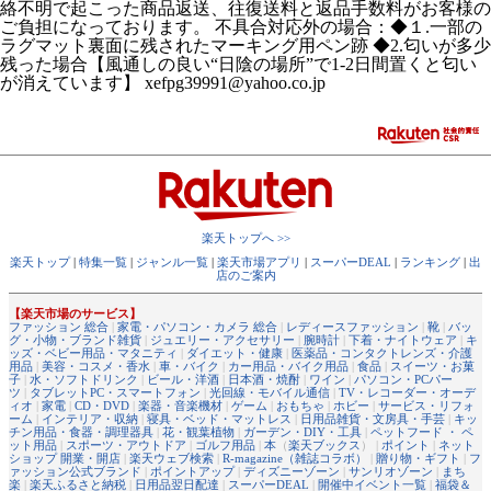
絡不明で起こった商品返送、往復送料と返品手数料がお客様の
ご負担になっております。 不具合対応外の場合：◆１.一部の
ラグマット裏面に残されたマーキング用ペン跡 ◆2.匂いが多少
残った場合【風通しの良い“日陰の場所”で1-2日間置くと匂い
が消えています】 xefpg39991@yahoo.co.jp
楽天トップへ >>
楽天トップ
|
特集一覧
|
ジャンル一覧
|
楽天市場アプリ
|
スーパーDEAL
|
ランキング
|
出
店のご案内
【楽天市場のサービス】
ファッション 総合
|
家電・パソコン・カメラ 総合
|
レディースファッション
|
靴
|
バッ
グ・小物・ブランド雑貨
|
ジュエリー・アクセサリー
|
腕時計
|
下着・ナイトウェア
|
キ
ッズ・ベビー用品・マタニティ
|
ダイエット・健康
|
医薬品・コンタクトレンズ・介護
用品
|
美容・コスメ・香水
|
車・バイク
|
カー用品・バイク用品
|
食品
|
スイーツ・お菓
子
|
水・ソフトドリンク
|
ビール・洋酒
|
日本酒・焼酎
|
ワイン
|
パソコン・PCパー
ツ
|
タブレットPC・スマートフォン
|
光回線・モバイル通信
|
TV・レコーダー・オーデ
ィオ
|
家電
|
CD・DVD
|
楽器・音楽機材
|
ゲーム
|
おもちゃ
|
ホビー
|
サービス・リフォ
ーム
|
インテリア・収納
|
寝具・ベッド・マットレス
|
日用品雑貨・文房具・手芸
|
キッ
チン用品・食器・調理器具
|
花・観葉植物
|
ガーデン・DIY・工具
|
ペットフード ・ ペ
ット用品
|
スポーツ・アウトドア
|
ゴルフ用品
|
本
（
楽天ブックス
） |
ポイント
|
ネット
ショップ 開業・開店
|
楽天ウェブ検索
|
R-magazine（雑誌コラボ）
|
贈り物・ギフト
|
フ
ァッション公式ブランド
|
ポイントアップ
|
ディズニーゾーン
|
サンリオゾーン
|
まち
楽
|
楽天ふるさと納税
|
日用品翌日配達
|
スーパーDEAL
|
開催中イベント一覧
|
福袋＆