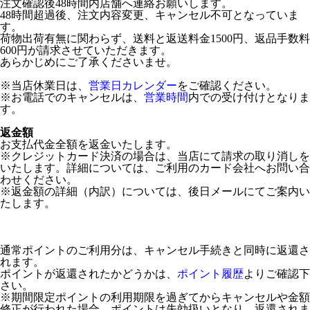
注文確認後48時間内店舗へ連絡お願いします。
48時間超過後、注文内容変更、キャンセル不可となっていま
す。
荷物出荷有無に関わらず、送料と返送料金1500円、返品手数料
600円が請求させていただきます。
あらかじめにご了承くださいませ。
※当店休業日は、
営業日カレンダー
をご確認ください。
※お電話でのキャンセルは、
営業時間
内での受け付けとなりま
す。
返金額
お支払代金全額を返金いたします。
※クレジットカード決済の場合は、当店にて請求の取り消しを
いたします。詳細については、ご利用のカード会社へお問い合
わせください。
※返金額の詳細（内訳）については、後日メールにてご案内い
たします。
通常ポイントのご利用分は、キャンセル手続きと同時に返還さ
れます。
ポイントが返還されたかどうかは、
ポイント履歴
よりご確認下
さい。
※期間限定ポイントの利用期限を過ぎてからキャンセルや金額
修正が行われた場合、ポイントは失効扱いとなり、返還されま