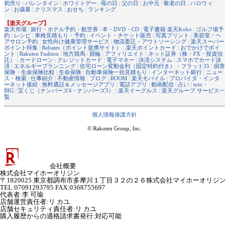
初売り
|
バレンタイン
|
ホワイトデー
|
母の日
|
父の日
|
お中元
|
敬老の日
|
ハロウィ
ン
|
お歳暮
|
クリスマス
|
おせち
|
ランキング
【楽天グループ】
楽天市場
|
旅行・ホテル予約・航空券
|
本・DVD・CD
|
電子書籍 楽天Kobo
|
ゴルフ場予
約
|
レシピ
|
車検見積もり・予約
|
イベント・チケット販売
|
写真プリント
|
美容室・ヘ
アサロン予約
|
女性向け健康管理サービス
|
物流委託・アウトソーシング
|
楽天スーパー
ポイント特集
|
Rebates（ポイント提携サイト）
|
楽天ポイントカード
|
おでかけでポイ
ント
|
Rakuten Fashion
|
地方競馬
|
競輪
|
アフィリエイト
|
ネット証券（株・FX・投資信
託）
|
カードローン
|
クレジットカード
|
電子マネー
|
決済システム
|
スマホでカード決
済
|
エネルギープランニング
|
住宅ローン変動金利（固定特約付き）・フラット35
|
損害
保険・生命保険比較
|
生命保険
|
自動車保険一括見積もり
|
インターネット銀行
|
ニュー
ス・検索
|
仕事紹介
|
不動産情報
|
ブログ
|
ROOM
|
楽天モバイル
|
プロバイダ・インタ
ーネット接続
|
無料通話＆メッセージアプリ
|
電話アプリ
|
動画配信
|
占い
|
toto・
BIG
|
宝くじ（ナンバーズ4・ナンバーズ3）
|
楽天イーグルス
|
楽天グループ サービス一
覧
個人情報保護方針
© Rakuten Group, Inc.
会社概要
株式会社マイホーオリジン
〒1820025 東京都調布市多摩川１丁目３２の２６株式会社マイホーオリジン
TEL:07091293795 FAX:0368755697
代表者
:
李 可瑜
店舗運営責任者
:
リ カユ
店舗セキュリティ責任者
:
リ カユ
購入履歴からの適格請求書発行:対応可能