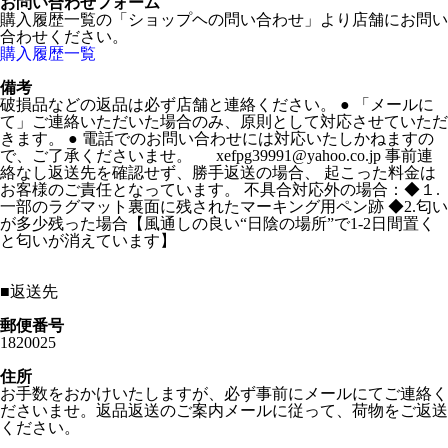
お問い合わせフォーム
購入履歴一覧の「ショップヘの問い合わせ」より店舗にお問い
合わせください。
購入履歴一覧
備考
破損品などの返品は必ず店舗と連絡ください。 ● 「メールに
て」ご連絡いただいた場合のみ、原則として対応させていただ
きます。 ● 電話でのお問い合わせには対応いたしかねますの
で、ご了承くださいませ。 xefpg39991@yahoo.co.jp 事前連
絡なし返送先を確認せず、勝手返送の場合、 起こった料金は
お客様のご責任となっています。 不具合対応外の場合：◆１.
一部のラグマット裏面に残されたマーキング用ペン跡 ◆2.匂い
が多少残った場合【風通しの良い“日陰の場所”で1-2日間置く
と匂いが消えています】
■
返送先
郵便番号
1820025
住所
お手数をおかけいたしますが、必ず事前にメールにてご連絡く
ださいませ。返品返送のご案内メールに従って、荷物をご返送
ください。