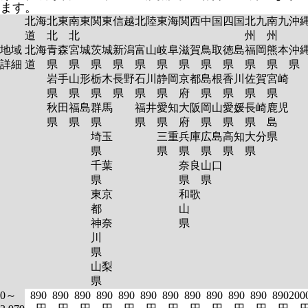
ます。
北海
北東
南東
関東
信越
北陸
東海
関西
中国
四国
北九
南九
沖
道
北
北
州
州
地域
北海
青森
宮城
茨城
新潟
富山
岐阜
滋賀
鳥取
徳島
福岡
熊本
沖
詳細
道
県
県
県
県
県
県
県
県
県
県
県
岩手
山形
栃木
長野
石川
静岡
京都
島根
香川
佐賀
宮崎
県
県
県
県
県
県
府
県
県
県
県
秋田
福島
群馬
福井
愛知
大阪
岡山
愛媛
長崎
鹿児
県
県
県
県
県
府
県
県
県
島
埼玉
三重
兵庫
広島
高知
大分
県
県
県
県
県
県
県
千葉
奈良
山口
県
県
県
東京
和歌
都
山
神奈
県
川
県
山梨
県
0～
890
890
890
890
890
890
890
890
890
890
890
890
200