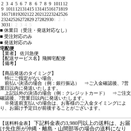
2
3
4
5
6
7
8
6
7
8
9
10
11
12
9
10
11
12
13
14
15
13
14
15
16
17
18
19
16
17
18
19
20
21
22
20
21
22
23
24
25
26
23
24
25
26
27
28
29
27
28
29
30
1
2
3
30
31
1
2
3
4
5
■
休業日（受注・発送対応なし）
■
受注対応のみ
■
発送対応のみ
宅配便
【業者】 佐川急便
【配送サービス名】飛脚宅配便
【備考】
【商品発送のタイミング】
特にご指定がない場合、
前払い決済の場合（例：銀行振込） ⇒ご入金確認後、7営
業日以内に発送いたします。
上記以外の決済の場合（例：クレジットカード） ⇒ご注文
確認後、7営業日以内に発送いたします。
※発送前支払いの場合は、お客様のご入金タイミングによ
り、お届け予定日が前後することがございます。
下記料金表の3,980円以上の送料は、お届
【送料料金表】
け先住所が沖縄・離島・山間部等の場合の送料になり