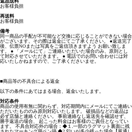
返品送料
お客様負担
再送料
お客様負担
備考
同一商品の手配が不可能など交換に応じることができない場合
がございます。その際は返金にてご了承ください。 ●返送完了
後、伝票NOまたは写真をご返信頂きますよう お願い致しま
す。 ● 「メールにて」ご連絡いただいた場合のみ、原則とし
て対応させていただきます。 ● 電話でのお問い合わせには対
応いたしかねますので、ご了承くださいませ。
■
商品等の不具合による返金
以下の条件にあてはまる場合、返金いたします。
対応条件
商品の使用有無に関わらず、対応期間内にメールにてご連絡い
ただいたもののみ原則対応いたします。 破損品などの返品は
必ず店舗と連絡ください。 事前連絡なし返送先を確認せず、
勝手返送の場合、 起こった料金はお客様のご責任となってい
ます。 不具合対応外の場合：◆１.一部のラグマット裏面に残
されたマーキング用ペン跡 ◆2.匂いが多少残った場合【風通し