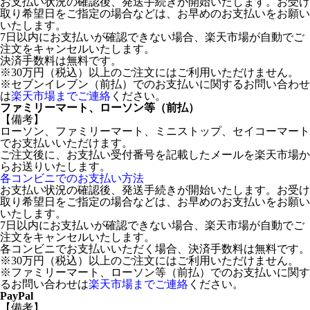
お支払い状況の確認後、発送手続きが開始いたします。お受け
取り希望日をご指定の場合などは、お早めのお支払いをお願い
いたします。
7日以内にお支払いが確認できない場合、楽天市場が自動でご
注文をキャンセルいたします。
決済手数料は無料です。
※30万円（税込）以上のご注文にはご利用いただけません。
※セブンイレブン（前払）でのお支払いに関するお問い合わせ
は
楽天市場までご連絡
ください。
ファミリーマート、ローソン等（前払）
【備考】
ローソン、ファミリーマート、ミニストップ、セイコーマート
でお支払いいただけます。
ご注文後に、お支払い受付番号を記載したメールを楽天市場か
らお送りいたします。
各コンビニでのお支払い方法
お支払い状況の確認後、発送手続きが開始いたします。お受け
取り希望日をご指定の場合などは、お早めのお支払いをお願い
いたします。
7日以内にお支払いが確認できない場合、楽天市場が自動でご
注文をキャンセルいたします。
各コンビニでお支払いいただく場合、決済手数料は無料です。
※30万円（税込）以上のご注文にはご利用いただけません。
※ファミリーマート、ローソン等（前払）でのお支払いに関す
るお問い合わせは
楽天市場までご連絡
ください。
PayPal
【備考】