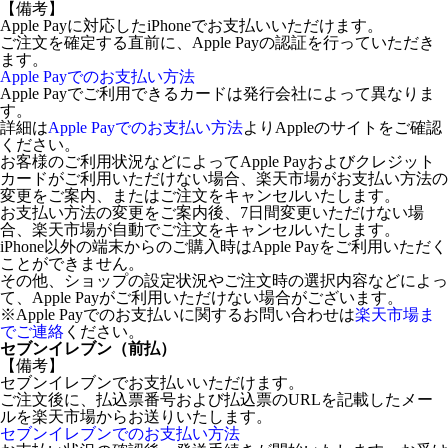
【備考】
Apple Payに対応したiPhoneでお支払いいただけます。
ご注文を確定する直前に、Apple Payの認証を行っていただき
ます。
Apple Payでのお支払い方法
Apple Payでご利用できるカードは発行会社によって異なりま
す。
詳細は
Apple Payでのお支払い方法
よりAppleのサイトをご確認
ください。
お客様のご利用状況などによってApple Payおよびクレジット
カードがご利用いただけない場合、楽天市場がお支払い方法の
変更をご案内、またはご注文をキャンセルいたします。
お支払い方法の変更をご案内後、7日間変更いただけない場
合、楽天市場が自動でご注文をキャンセルいたします。
iPhone以外の端末からのご購入時はApple Payをご利用いただく
ことができません。
その他、ショップの設定状況やご注文時の選択内容などによっ
て、Apple Payがご利用いただけない場合がございます。
※Apple Payでのお支払いに関するお問い合わせは
楽天市場ま
でご連絡
ください。
セブンイレブン（前払）
【備考】
セブンイレブンでお支払いいただけます。
ご注文後に、払込票番号および払込票のURLを記載したメー
ルを楽天市場からお送りいたします。
セブンイレブンでのお支払い方法