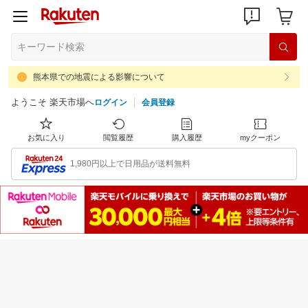
熊本県での地震による影響について
ようこそ 楽天市場へ
ログイン
会員登録
お気に入り
閲覧履歴
購入履歴
myクーポン
1,980円以上で日用品が送料無料