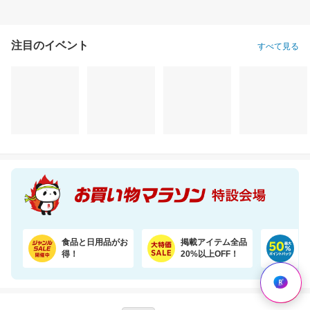
注目のイベント
すべて見る
＼7％OFF！ふんわり柔らか／大容量48ロール！2倍巻きトイレットペーパー
【夏にぴったり♪】4種のフレーバーが楽しめる。ひんやり爽やかなサブレサンドアイス
3,880円
3,585円
7,
割引価格
割引価格
割引価格
3,580
3,485
4,980
円
円
円