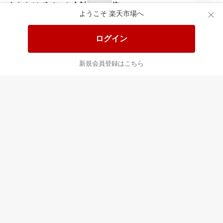
食品と日用品がお
掲載アイテム全品
日
得！
20%以上OFF！
ポ
ようこそ 楽天市場へ
ログイン
あなたはポイント
合計
倍
新規会員登録はこちら
最近チェックした商品
すべて見る