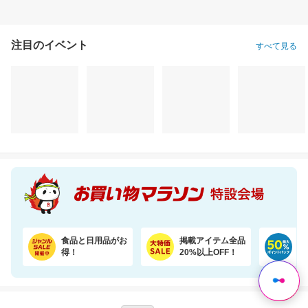
注目のイベント
すべて見る
【期間限定★半額以下セール】 大人気『二十五雑穀米450g』が1,500円⇒699円！
手のひらサイズ。外出先からスマホで家族やペットを見守れるカメラ WTW-W3
1,500円
3,280円
3,
半額以下
割引価格
割引価格
699
2,950
2,980
円
円
円