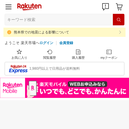
熊本県での地震による影響について
ようこそ 楽天市場へ
ログイン
会員登録
お気に入り
閲覧履歴
購入履歴
myクーポン
1,980円以上で日用品が送料無料