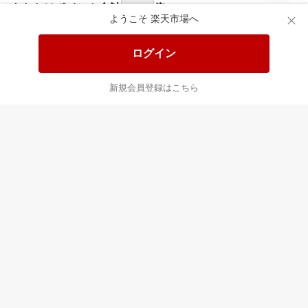
食品と日用品がお
掲載アイテム全品
日
得！
20%以上OFF！
ポ
ようこそ 楽天市場へ
ログイン
あなたはポイント
合計
倍
新規会員登録はこちら
最近チェックした商品
すべて見る