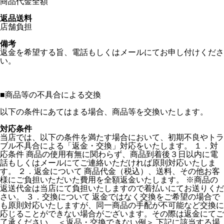
商品代金全額
返品送料
店舗負担
備考
返金を希望する旨、電話もしくはメールにてお申し付けくださ
い。
■
商品等の不具合による交換
以下の条件にあてはまる場合、商品等を交換いたします。
対応条件
当店では、以下の条件を満たす場合において、初期不良やトラ
ブル不具合による「返金・交換」対応をいたします。 １．対
応条件 商品の使用有無に関わらず、商品到着後３日以内に電
話もしくはメールにてご連絡いただければ原則対応いたしま
す。 ２．返金について 商品代金（税込）、送料、その他お客
様にご負担いただいた費用を全額返金いたします。 ※商品の
返送代金は当店にて負担いたしますので着払いにてお送りくだ
さい。 ３．交換について 返金ではなく交換をご希望の場合で
も原則対応いたしますが、同一商品の手配が不可能など交換に
応じることができない場合がございます。その際は返金にてご
了承ください。 ＜返品・交換できない例＞ 下記に該当する場