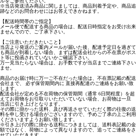
ルをご参照ください。
※当店発送済み商品に関しましては、商品到着予定や、商品追
跡などのお問合わせにはお答えできかねます。
【配送時間帯のご指定】
メール便で配送する商品の場合は、配送日時指定をお受け出来
ませんでので、ご了承下さい。
【ご注意いただきたいこと】
当店より発送のご案内メールが届いた後、配達予定日を過ぎて
も商品が到着しない場合、まずは配送会社からの不在票がポス
ト等に投函されていないかご確認下さい。
万一見当たらない場合は、お手数ですが当店までご連絡下さい
ませ。
商品のお届け時に万一ご不在だった場合は、不在票記載の配送
会社まで、 必ず保管期間内に 直接再配達のご連絡をお願い致
します。
配送会社が定める不在荷物の保管期間（通常 6日間程度）を超
えてお荷物をお引取りいただいていない場合、お荷物は一旦
当店に引き上げとなります。
その際に掛かった送料、及び再送させていただく際の往復の送
料を申し受ける場合がございますので、予めご了承の上ご利用
くださいますようお願い致します。
※引き上げの際に掛かる送料につきましては、送料表記載の金
額ではなく、荷物によって異なりますので、追ってご連絡をさ
せていただきます。