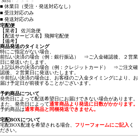
30
31
1
2
3
4
5
■
休業日（受注・発送対応なし）
■
受注対応のみ
■
発送対応のみ
宅配便
【業者】 佐川急便
【配送サービス名】飛脚宅配便
【備考】
商品発送のタイミング
特にご指定がない場合、
前払い決済の場合（例：銀行振込） ⇒ご入金確認後、２営業
日に発送いたします。
上記以外の決済の場合（例：クレジットカード） ⇒ご注文確
認後、２営業日に発送いたします。
※前払い決済の場合は、お客様のご入金タイミングにより、お
届け予定日が前後することがございます。
予約商品について
発売日によって配送希望日にお届けできない場合があります。
また、発売日によって
通常商品より発送に日数がかかります。
予約商品は
通常商品と同梱発送できません。
宅配BOXについて
宅配BOX配達を希望される場合、
フリーフォームにご記入
く
ださい。