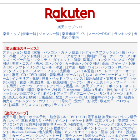
楽天トップへ >>
楽天トップ
|
特集一覧
|
ジャンル一覧
|
楽天市場アプリ
|
スーパーDEAL
|
ランキング
|
出
店のご案内
【楽天市場のサービス】
ファッション 総合
|
家電・パソコン・カメラ 総合
|
レディースファッション
|
靴
|
バッ
グ・小物・ブランド雑貨
|
ジュエリー・アクセサリー
|
腕時計
|
下着・ナイトウェア
|
キ
ッズ・ベビー用品・マタニティ
|
ダイエット・健康
|
医薬品・コンタクトレンズ・介護
用品
|
美容・コスメ・香水
|
車・バイク
|
カー用品・バイク用品
|
食品
|
スイーツ・お菓
子
|
水・ソフトドリンク
|
ビール・洋酒
|
日本酒・焼酎
|
ワイン
|
パソコン・PCパー
ツ
|
タブレットPC・スマートフォン
|
光回線・モバイル通信
|
TV・レコーダー・オーデ
ィオ
|
家電
|
CD・DVD
|
楽器・音楽機材
|
ゲーム
|
おもちゃ
|
ホビー
|
サービス・リフォ
ーム
|
インテリア・収納
|
寝具・ベッド・マットレス
|
日用品雑貨・文房具・手芸
|
キッ
チン用品・食器・調理器具
|
花・観葉植物
|
ガーデン・DIY・工具
|
ペットフード ・ ペ
ット用品
|
スポーツ・アウトドア
|
ゴルフ用品
|
本
（
楽天ブックス
） |
ポイント
|
ネット
ショップ 開業・開店
|
楽天ウェブ検索
|
R-magazine（雑誌コラボ）
|
贈り物・ギフト
|
フ
ァッション公式ブランド
|
ポイントアップ
|
ディズニーゾーン
|
サンリオゾーン
|
まち
楽
|
楽天ふるさと納税
|
日用品翌日配達
|
スーパーDEAL
|
開催中イベント一覧
|
福袋＆
初売り
|
バレンタイン
|
ホワイトデー
|
母の日
|
父の日
|
お中元
|
敬老の日
|
ハロウィ
ン
|
お歳暮
|
クリスマス
|
おせち
|
ランキング
【楽天グループ】
楽天市場
|
旅行・ホテル予約・航空券
|
本・DVD・CD
|
電子書籍 楽天Kobo
|
ゴルフ場予
約
|
レシピ
|
車検見積もり・予約
|
イベント・チケット販売
|
写真プリント
|
美容室・ヘ
アサロン予約
|
女性向け健康管理サービス
|
物流委託・アウトソーシング
|
楽天スーパー
ポイント特集
|
Rebates（ポイント提携サイト）
|
楽天ポイントカード
|
おでかけでポイ
ント
|
Rakuten Fashion
|
地方競馬
|
競輪
|
アフィリエイト
|
ネット証券（株・FX・投資信
託）
|
カードローン
|
クレジットカード
|
電子マネー
|
決済システム
|
スマホでカード決
済
|
エネルギープランニング
|
住宅ローン変動金利（固定特約付き）・フラット35
|
損害