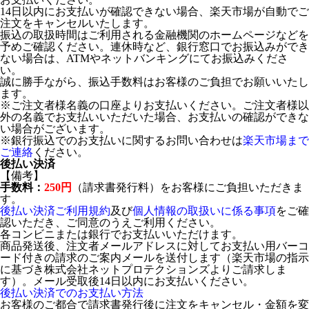
14日以内にお支払いが確認できない場合、楽天市場が自動でご
注文をキャンセルいたします。
振込の取扱時間はご利用される金融機関のホームページなどを
予めご確認ください。連休時など、銀行窓口でお振込みができ
ない場合は、ATMやネットバンキングにてお振込みくださ
い。
誠に勝手ながら、振込手数料はお客様のご負担でお願いいたし
ます。
※ご注文者様名義の口座よりお支払いください。ご注文者様以
外の名義でお支払いいただいた場合、お支払いの確認ができな
い場合がございます。
※銀行振込でのお支払いに関するお問い合わせは
楽天市場まで
ご連絡
ください。
後払い決済
【備考】
手数料：
250円
（請求書発行料）をお客様にご負担いただきま
す。
後払い決済ご利用規約
及び
個人情報の取扱いに係る事項
をご確
認いただき、ご同意のうえご利用ください。
各コンビニまたは銀行でお支払いいただけます。
商品発送後、注文者メールアドレスに対してお支払い用バーコ
ード付きの請求のご案内メールを送付します（楽天市場の指示
に基づき株式会社ネットプロテクションズよりご請求しま
す）。メール受取後14日以内にお支払いください。
後払い決済でのお支払い方法
お客様のご都合で請求書発行後に注文をキャンセル・金額を変