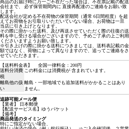
商品のお届け時に万一ご不在だった場合は、不在票記載の配送
会社まで、 必ず保管期間内に 直接再配達のご連絡をお願い致
します。
配送会社が定める不在荷物の保管期間（通常 6日間程度）を超
えてお荷物をお引取りいただいていない場合、お荷物は一旦
当店に引き上げとなります。
その際に掛かった送料、及び再送させていただく際の往復の送
料を申し受ける場合がございますので、予めご了承の上ご利用
くださいますようお願い致します。
※引き上げの際に掛かる送料につきましては、送料表記載の金
額ではなく、荷物によって異なりますので、追ってご連絡をさ
せていただきます。
【送料料金表】
全国一律料金：200円
送料分消費
この料金には消費税が 含まれています。
税
離島他の扱
離島・一部地域でも追加送料がかかることはあり
い
ません。
追跡可能メール便
【業者】 日本郵便
【配送サービス名】ゆうパケット
【備考】
商品発送のタイミング
特にご指定がない場合、
前払い決済の場合（例：銀行振込） ⇒ご入金確認後、２営業