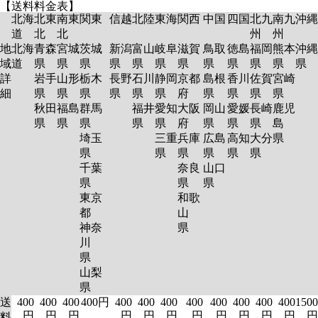
【送料料金表】
北海
北東
南東
関東
信越
北陸
東海
関西
中国
四国
北九
南九
沖縄
道
北
北
州
州
地
北海
青森
宮城
茨城
新潟
富山
岐阜
滋賀
鳥取
徳島
福岡
熊本
沖縄
域
道
県
県
県
県
県
県
県
県
県
県
県
県
詳
岩手
山形
栃木
長野
石川
静岡
京都
島根
香川
佐賀
宮崎
細
県
県
県
県
県
県
府
県
県
県
県
秋田
福島
群馬
福井
愛知
大阪
岡山
愛媛
長崎
鹿児
県
県
県
県
県
府
県
県
県
島
埼玉
三重
兵庫
広島
高知
大分
県
県
県
県
県
県
県
千葉
奈良
山口
県
県
県
東京
和歌
都
山
神奈
県
川
県
山梨
県
送
400
400
400
400円
400
400
400
400
400
400
400
400
1500
円
円
円
円
円
円
円
円
円
円
円
円
料