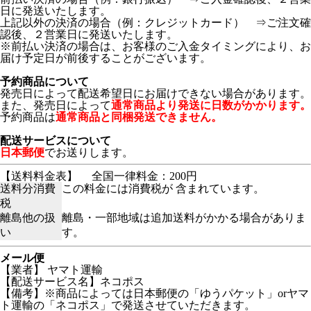
日に発送いたします。
上記以外の決済の場合（例：クレジットカード） ⇒ご注文確
認後、２営業日に発送いたします。
※前払い決済の場合は、お客様のご入金タイミングにより、お
届け予定日が前後することがございます。
予約商品について
発売日によって配送希望日にお届けできない場合があります。
また、発売日によって
通常商品より発送に日数がかかります。
予約商品は
通常商品と同梱発送できません。
配送サービスについて
日本郵便
でお送りします。
【送料料金表】
全国一律料金：200円
送料分消費
この料金には消費税が 含まれています。
税
離島他の扱
離島・一部地域は追加送料がかかる場合がありま
い
す。
メール便
【業者】 ヤマト運輸
【配送サービス名】ネコポス
【備考】※商品によっては日本郵便の「ゆうパケット」orヤマ
ト運輸の「ネコポス」で発送させていただきます。