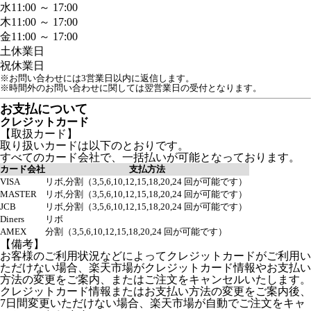
水
11:00 ～ 17:00
木
11:00 ～ 17:00
金
11:00 ～ 17:00
土
休業日
祝
休業日
※お問い合わせには3営業日以内に返信します。
※時間外のお問い合わせに関しては翌営業日の受付となります。
お支払について
クレジットカード
【取扱カード】
取り扱いカードは以下のとおりです。
すべてのカード会社で、一括払いが可能となっております。
カード会社
支払方法
VISA
リボ,分割（3,5,6,10,12,15,18,20,24 回が可能です）
MASTER
リボ,分割（3,5,6,10,12,15,18,20,24 回が可能です）
JCB
リボ,分割（3,5,6,10,12,15,18,20,24 回が可能です）
Diners
リボ
AMEX
分割（3,5,6,10,12,15,18,20,24 回が可能です）
【備考】
お客様のご利用状況などによってクレジットカードがご利用い
ただけない場合、楽天市場がクレジットカード情報やお支払い
方法の変更をご案内、またはご注文をキャンセルいたします。
クレジットカード情報またはお支払い方法の変更をご案内後、
7日間変更いただけない場合、楽天市場が自動でご注文をキャ