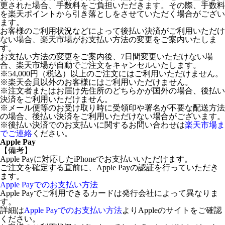
更された場合、手数料をご負担いただきます。その際、手数料
を楽天ポイントから引き落としをさせていただく場合がござい
ます。
お客様のご利用状況などによって後払い決済がご利用いただけ
ない場合、楽天市場がお支払い方法の変更をご案内いたしま
す。
お支払い方法の変更をご案内後、7日間変更いただけない場
合、楽天市場が自動でご注文をキャンセルいたします。
※54,000円（税込）以上のご注文にはご利用いただけません。
※楽天会員以外のお客様にはご利用いただけません。
※注文者またはお届け先住所のどちらかが国外の場合、後払い
決済をご利用いただけません。
※メール便等のお受け取り時に受領印や署名が不要な配送方法
の場合、後払い決済をご利用いただけない場合がございます。
※後払い決済でのお支払いに関するお問い合わせは
楽天市場ま
でご連絡
ください。
Apple Pay
【備考】
Apple Payに対応したiPhoneでお支払いいただけます。
ご注文を確定する直前に、Apple Payの認証を行っていただき
ます。
Apple Payでのお支払い方法
Apple Payでご利用できるカードは発行会社によって異なりま
す。
詳細は
Apple Payでのお支払い方法
よりAppleのサイトをご確認
ください。