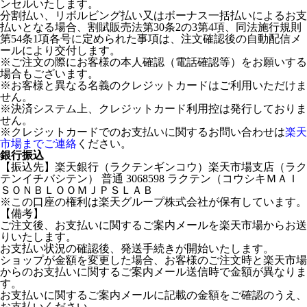
ンセルいたします。
分割払い、リボルビング払い又はボーナス一括払いによるお支
払いとなる場合、割賦販売法第30条2の3第4項、同法施行規則
第54条1項各号に定められた事項は、注文確認後の自動配信メ
ールにより交付します。
※ご注文の際にお客様の本人確認（電話確認等）をお願いする
場合もございます。
※お客様と異なる名義のクレジットカードはご利用いただけま
せん。
※決済システム上、クレジットカード利用控は発行しておりま
せん。
※クレジットカードでのお支払いに関するお問い合わせは
楽天
市場までご連絡
ください。
銀行振込
【振込先】楽天銀行（ラクテンギンコウ）楽天市場支店（ラク
テンイチバシテン） 普通 3068598 ラクテン（コウシキＭＡＩ
ＳＯＮＢＬＯＯＭＪＰＳＬＡＢ
※この口座の権利は楽天グループ株式会社が保有しています。
【備考】
ご注文後、お支払いに関するご案内メールを楽天市場からお送
りいたします。
お支払い状況の確認後、発送手続きが開始いたします。
ショップが金額を変更した場合、お客様のご注文時と楽天市場
からのお支払いに関するご案内メール送信時で金額が異なりま
す。
お支払いに関するご案内メールに記載の金額をご確認のうえ、
お支払いください。