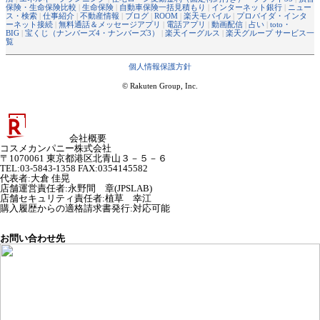
保険・生命保険比較
|
生命保険
|
自動車保険一括見積もり
|
インターネット銀行
|
ニュー
ス・検索
|
仕事紹介
|
不動産情報
|
ブログ
|
ROOM
|
楽天モバイル
|
プロバイダ・インタ
ーネット接続
|
無料通話＆メッセージアプリ
|
電話アプリ
|
動画配信
|
占い
|
toto・
BIG
|
宝くじ（ナンバーズ4・ナンバーズ3）
|
楽天イーグルス
|
楽天グループ サービス一
覧
個人情報保護方針
© Rakuten Group, Inc.
会社概要
コスメカンパニー株式会社
〒1070061 東京都港区北青山３－５－６
TEL:03-5843-1358 FAX:0354145582
代表者
:
大倉 佳晃
店舗運営責任者
:
永野間 章(JPSLAB)
店舗セキュリティ責任者
:
植草 幸江
購入履歴からの適格請求書発行:対応可能
お問い合わせ先