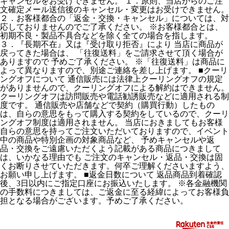
キャンセルをお受けできません。 １．原則、当店からのご注
文確定メール送信後のキャンセル・変更はお受けできません。
２．お客様都合の「返金・交換・キャンセル」については、対
応しておりませんのでご了承ください。 ※お客様都合とは、
初期不良・製品不具合などを除く全ての場合を指します。
３．『長期不在』又は『受け取り拒否』により 当店に商品が
戻ってきた場合は、 「往復送料」をご請求させて頂く場合が
ありますので 予めご了承ください。 ※「往復送料」は商品に
よって異なりますので、別途ご連絡を差し上げます。 ■クーリ
ングオフについて 通信販売には法律上クーリングオフの規定
がありませんので、クーリングオフによる解約はできません。
クーリングオフは訪問販売や電話勧誘販売などに適用される制
度です。 通信販売や店舗などで契約（購買行動）したもの
は、自らの意思をもって購入する契約をしているので、クーリ
ングオフ制度は適用されません。 当店におきましてもお客様
自らの意思を持ってご注文いただいておりますので、イベント
中の商品や特別企画の対象商品など、 予めキャンセルや返
品・交換をご遠慮いただくよう記載がある商品につきまして
は、いかなる理由でも ご注文のキャンセル・返品・交換は固
くお断りさせていただきます。何卒ご理解くださいますよう、
お願い申し上げます。 ■返金日数について 返品商品到着確認
後、3日以内にご指定口座にお振込いたします。 ※各金融機関
の手数料につきましては、ご返金に至る経緯によってお客様負
担となる場合がございます。予めご了承ください。