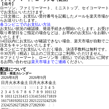
【備考】
ローソン、ファミリーマート、ミニストップ、セイコーマート
でお支払いいただけます。
ご注文後に、お支払い受付番号を記載したメールを楽天市場か
らお送りいたします。
各コンビニでのお支払い方法
お支払い状況の確認後、発送手続きが開始いたします。お受け
取り希望日をご指定の場合などは、お早めのお支払いをお願い
いたします。
14日以内にお支払いが確認できない場合、楽天市場が自動でご
注文をキャンセルいたします。
各コンビニでお支払いいただく場合、決済手数料は無料です。
※30万円（税込）以上のご注文にはご利用いただけません。
※ファミリーマート、ローソン等（前払）でのお支払いに関す
るお問い合わせは
楽天市場までご連絡
ください。
配送について
受注・発送カレンダー
2026年8月
2026年9月
日
月
火
水
木
金
土
日
月
火
水
木
金
土
26
27
28
29
30
31
1
30
31
1
2
3
4
5
2
3
4
5
6
7
8
6
7
8
9
10
11
12
9
10
11
12
13
14
15
13
14
15
16
17
18
19
16
17
18
19
20
21
22
20
21
22
23
24
25
26
23
24
25
26
27
28
29
27
28
29
30
1
2
3