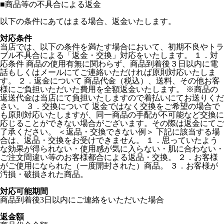
■
商品等の不具合による返金
以下の条件にあてはまる場合、返金いたします。
対応条件
当店では、以下の条件を満たす場合において、初期不良やトラ
ブル不具合による「返金・交換」対応をいたします。 １．対
応条件 商品の使用有無に関わらず、商品到着後３日以内に電
話もしくはメールにてご連絡いただければ原則対応いたしま
す。 ２．返金について 商品代金（税込）、送料、その他お客
様にご負担いただいた費用を全額返金いたします。 ※商品の
返送代金は当店にて負担いたしますので着払いにてお送りくだ
さい。 ３．交換について 返金ではなく交換をご希望の場合で
も原則対応いたしますが、同一商品の手配が不可能など交換に
応じることができない場合がございます。その際は返金にてご
了承ください。 ＜返品・交換できない例＞ 下記に該当する場
合は、返品・交換をお受けできません。 １．思っていたよう
な効果が得られない・使用感が気に入らない・肌に合わない・
ご注文間違い等のお客様都合による返品・交換。 ２．お客様
がご使用になられた（一度開封された）商品。 ３．お客様が
汚損・破損された商品。
対応可能期間
商品到着後3日以内にご連絡をいただいた場合
返金額