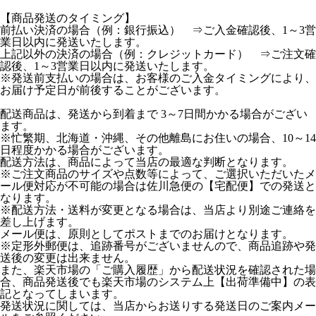
【商品発送のタイミング】
前払い決済の場合（例：銀行振込） ⇒ご入金確認後、1～3営
業日以内に発送いたします。
上記以外の決済の場合（例：クレジットカード） ⇒ご注文確
認後、1～3営業日以内に発送いたします。
※発送前支払いの場合は、お客様のご入金タイミングにより、
お届け予定日が前後することがございます。
配送商品は、発送から到着まで 3～7日間かかる場合がござい
ます。
※忙繁期、北海道・沖縄、その他離島にお住いの場合、10～14
日程度かかる場合がございます。
配送方法は、商品によって当店の最適な判断となります。
※ご注文商品のサイズや点数等によって、ご選択いただいたメ
ール便対応が不可能の場合は佐川急便の【宅配便】での発送と
なります。
※配送方法・送料が変更となる場合は、当店より別途ご連絡を
差し上げます。
メール便は、原則としてポストまでのお届けとなります。
※定形外郵便は、追跡番号がございませんので、商品追跡や発
送後の変更は出来ません。
また、楽天市場の「ご購入履歴」から配送状況を確認された場
合、商品発送後でも楽天市場のシステム上【出荷準備中】の表
記となってしまいます。
発送状況に関しては、当店からお送りする発送日のご案内メー