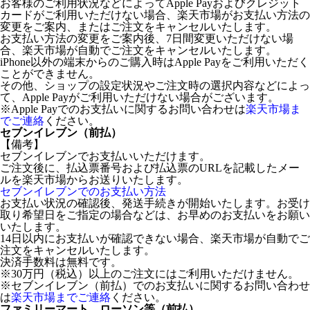
お客様のご利用状況などによってApple Payおよびクレジット
カードがご利用いただけない場合、楽天市場がお支払い方法の
変更をご案内、またはご注文をキャンセルいたします。
お支払い方法の変更をご案内後、7日間変更いただけない場
合、楽天市場が自動でご注文をキャンセルいたします。
iPhone以外の端末からのご購入時はApple Payをご利用いただく
ことができません。
その他、ショップの設定状況やご注文時の選択内容などによっ
て、Apple Payがご利用いただけない場合がございます。
※Apple Payでのお支払いに関するお問い合わせは
楽天市場ま
でご連絡
ください。
セブンイレブン（前払）
【備考】
セブンイレブンでお支払いいただけます。
ご注文後に、払込票番号および払込票のURLを記載したメー
ルを楽天市場からお送りいたします。
セブンイレブンでのお支払い方法
お支払い状況の確認後、発送手続きが開始いたします。お受け
取り希望日をご指定の場合などは、お早めのお支払いをお願い
いたします。
14日以内にお支払いが確認できない場合、楽天市場が自動でご
注文をキャンセルいたします。
決済手数料は無料です。
※30万円（税込）以上のご注文にはご利用いただけません。
※セブンイレブン（前払）でのお支払いに関するお問い合わせ
は
楽天市場までご連絡
ください。
ファミリーマート、ローソン等（前払）