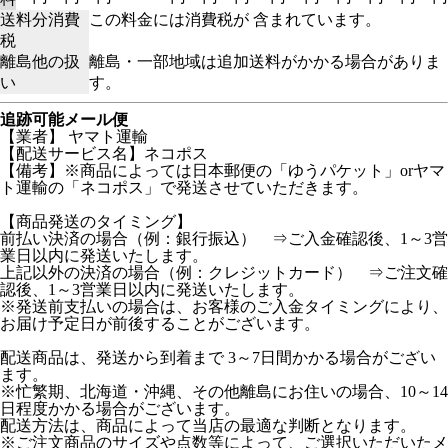
送料分消費
この料金には消費税が 含まれています。
税
離島他の扱
離島・一部地域は追加送料がかかる場合がありま
い
す。
追跡可能メール便
【業者】 ヤマト運輸
【配送サービス名】ネコポス
【備考】※商品によっては日本郵便の「ゆうパケット」orヤマ
ト運輸の「ネコポス」で発送させていただきます。
【商品発送のタイミング】
前払い決済の場合（例：銀行振込） ⇒ご入金確認後、1～3営
業日以内に発送いたします。
上記以外の決済の場合（例：クレジットカード） ⇒ご注文確
認後、1～3営業日以内に発送いたします。
※発送前支払いの場合は、お客様のご入金タイミングにより、
お届け予定日が前後することがございます。
配送商品は、発送から到着まで 3～7日間かかる場合がござい
ます。
※忙繁期、北海道・沖縄、その他離島にお住いの場合、10～14
日程度かかる場合がございます。
配送方法は、商品によって当店の最適な判断となります。
※ご注文商品のサイズや点数等によって、ご選択いただいたメ