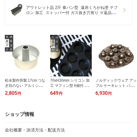
アウトレット品 2斤 食パン型  遠赤くろがね塗 テフ
ロン 加工  ストッパー付 ガス抜き穴有り ※返品交
換不可となります
松永製作所製 17cm つな
70xH30mm シリコン 加
ノルディックウェア アッ
ぎ目のない アルミシフォ
工 マフィン型 6個付 カッ
プル ケーキレット パン |
ンケーキ型 | ※一部商品
プケーキ | 空焼き 不要 マ
空焼き 不要 アルミダイ
2,805
649
6,930
円
円
円
に馬嶋屋の刻印のものが
フィン マフィンカップ
キャスト
混在しておりますが、仕
マフィン型 マフィン 型
様は同じです。これによ
お菓子作り 道具 マフィ
るキャンセル等は不可と
ン 馬嶋
ショップ情報
なります。ご理解のほど
よろしくお願いいたしま
す。
会社概要・決済方法・配送方法