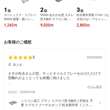
1
2
3
位
位
位
カーレックス・スプレー
55mm あかがね塗 カヌレ
松永製作所製 17cm つな
600ml 製菓・製パン用離
型 6個付 テフロン加工 遠
ぎ目のない アルミシフォ
型油 ※沖縄への場合は沖
赤外線 効果 | 空焼き 不要
ンケーキ型 | ※一部商品
1,242
9,020
2,805
円
円
円
縄送料＋船便送料を頂戴
テフロン 天板
に馬嶋屋の刻印のものが
します。
混在しておりますが、仕
様は同じです。これによ
るキャンセル等は不可と
お客様のご感想
なります。ご理解のほど
よろしくお願いいたしま
す。
5
2026/08/08
購入者
さすが松永さんの型。サッとオイルスプレーをかけただけで
型離れがよくとっても綺麗に焼けました
ミニクグロフ型もとっても可愛いです
さらに表示
注文日：2026/07/06
シリコン加工 プティ クグロフ型 6個付 | 空焼き 不
要 クグロフ クーゲルホップ 松永製作所 ミニクグロ
フ