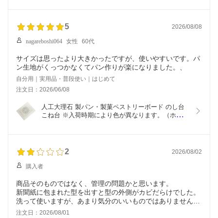
5
2026/08/08
nagareboshi064
女性
60代
サイズは思ったより大きかったですが、使いやすいです。パ
ン生地がくっつかなくてパン作りが楽になりました。、
自分用｜実用品・普段使い｜はじめて
注文日：2026/06/08
人工大理石 製パン・製菓ペストリーボード のし台 
こね台 ※入荷時期により色が異なります。（ホワ
イト系、グレー系、ベージュ系：色はお選びできま
せん）
2
2026/08/02
購入者
商品そのものではなく、管理の問題かと思います。
新聞紙に包まれた型を出すと型の外側がカビだらけでした。
洗って使いますが、あまり気分のいいものではありません…
注文日：2026/08/01