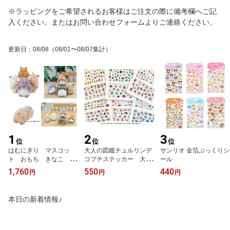
※ラッピングをご希望されるお客様はご注文の際に備考欄へご記
入ください。またはお問い合わせフォームよりご連絡ください。
更新日
：
08/08
（08/01〜08/07集計）
1
2
3
位
位
位
はむにぎり マスコッ
大人の図鑑チュルリンデ
サンリオ 金箔ぷっくりシ
ト おもち きなこ み
コプチステッカー 大人
ール
たらし ごまきち ハ
の図鑑 シール カミオ
1,760
550
440
円
円
円
ムスター マスコット
ジャパン シール デコ
ぬいぐるみマスコット
プチステッカー プチド
ぬい活 癒し リラック
ロステッカー ネイルシ
本日の新着情報♪
ス
ール