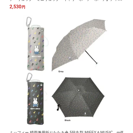
ク・ブルーナ ミッフィー ブルーナ・カラー リュック型ミニポー
2,530
円
チ
ミッフィー 晴雨兼用折りたたみ傘 5段丸型 MIFFY＆MUSIC miff