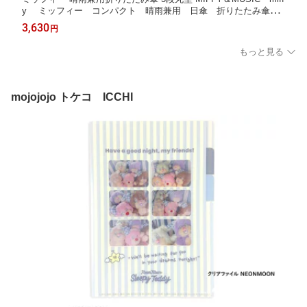
y ミッフィー コンパクト 晴雨兼用 日傘 折りたたみ傘
かさ 袋 雨具
3,630
円
もっと見る
mojojojo トケコ ICCHI