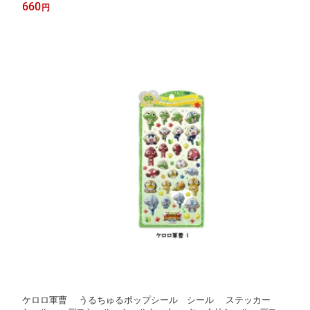
ピン留め 前髪クリップ クーリア
660
円
ケロロ軍曹 うるちゅるポップシール シール ステッカー