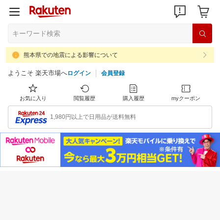
熊本県での地震による影響について
ようこそ 楽天市場へ
ログイン
会員登録
お気に入り
閲覧履歴
購入履歴
myクーポン
1,980円以上で日用品が送料無料