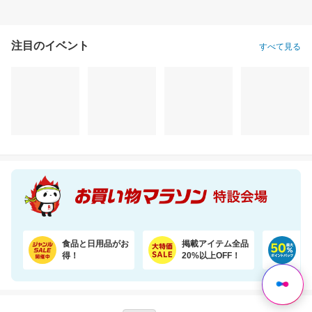
注目のイベント
すべて見る
食品と日用品がお
掲載アイテム全品
日
得！
20%以上OFF！
ポ