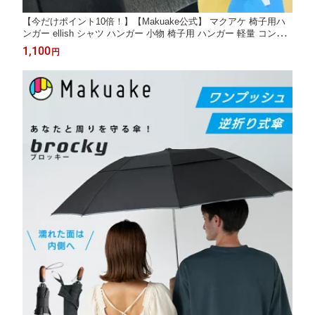
【今だけポイント10倍！】【Makuake公式】 マクアケ 椅子用ハ
ンガー ellish シャツ ハンガー 小物 椅子用 ハンガー 軽量 コンパ
クト 身だしなみ 襟 上着 ジャケット 衣服 衣類 エリッシュ おしゃ
1,100
円
れ シャツ 便利グッズ 襟元 オフィス Makuake マクアケ