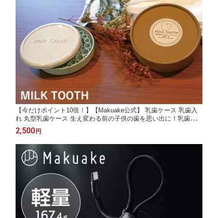
【今だけポイント10倍！】【Makuake公式】 乳歯ケース 乳歯入
れ 丸型乳歯ケース 生え変わる前の子供の歯を思い出に！乳歯ケ
ースMILK TOOTH 日本製 メモリアル 成長記録 6色展開 軽量 コン
2,500
円
パクト かわいい おしゃれ 出産祝い 男の子 女の子 内祝い ギフト