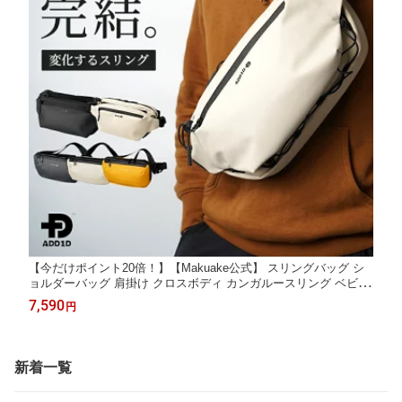
【今だけポイント20倍！】【Makuake公式】 スリングバッグ シ
ョルダーバッグ 肩掛け クロスボディ カンガルースリング ベビー
ポーチ 鞄 かばん カバン ポーチ 多機能 多収納 撥水 RFID機能 旅
7,590
円
行 海外旅行 通勤 可変収納 Makuake マクアケ
新着一覧