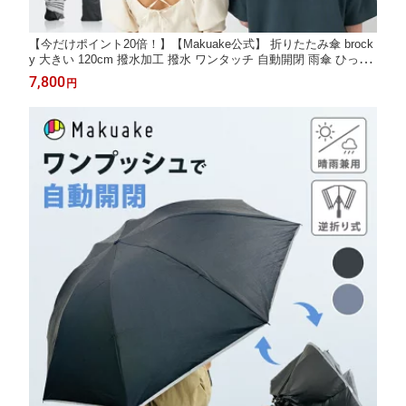
【今だけポイント20倍！】【Makuake公式】 折りたたみ傘 brock
y 大きい 120cm 撥水加工 撥水 ワンタッチ 自動開閉 雨傘 ひっく
り返り防止 耐風 濡れない 反射材 コンパクト 収納 おしゃれ メン
7,800
円
ズ レディース 収納袋付き あなたと周りを守る傘 Makuake マク
アケ