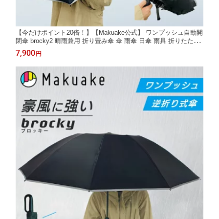
【今だけポイント20倍！】【Makuake公式】 ワンプッシュ自動開
閉傘 brocky2 晴雨兼用 折り畳み傘 傘 雨傘 日傘 雨具 折りたたみ
軽量 コンパクト 逆折りたたみ式 濡れにくい 撥水 防水 反射材付
7,900
円
き 自動開閉 収納ケース付き マクアケ Makuake