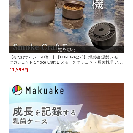
【今だけポイント20倍！】【Makuake公式】 燻製機 燻製 スモー
クガジェット Smoke Craft E スモーク ガジェット 燻製料理 アウ
トドア キャンプ 燻製 料理 本格燻製 オリジナル燻製料理 火不使
11,999
円
用 電池不使用 電気燻製ガジェット 電気燻製 Makuake マクアケ