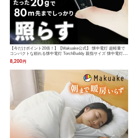
【今だけポイント20倍！】【Makuake公式】 懐中電灯 超軽量で
コンパクトな頼れる懐中電灯 TorchBuddy 親指サイズ 懐中電灯 コ
ンパクト 軽量 懐中電灯 ミニ懐中電灯 ライト 超小型 キャンプ 防
8,200
円
災 照明 アウトドア マグネット付き ミニライト Makuake マクア
ケ