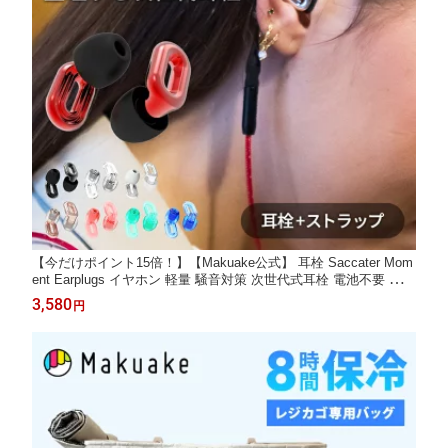
【今だけポイント15倍！】【Makuake公式】 耳栓 Saccater Mom
ent Earplugs イヤホン 軽量 騒音対策 次世代式耳栓 電池不要 蒸れ
ない 消音 雑音 ノイズ低減 快適 実用性 騒音 ケース付き 耐久性
3,580
円
通勤 通学 睡眠 手軽 耳から落ちない 運転 オフィス Makuake マク
アケ