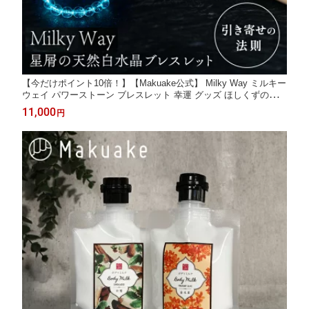
【今だけポイント10倍！】【Makuake公式】 Milky Way ミルキー
ウェイ パワーストーン ブレスレット 幸運 グッズ ほしくずのこと
わり 天然 白水晶 水晶 天然石 開運 金運 幸運 ジュエリー 輝石 メ
11,000
円
ンズ レディース 日本製 マクアケ Makuake