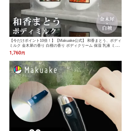
【今だけポイント10倍！】【Makuake公式】 和香まとう、ボディ
ミルク 金木犀の香り 白檀の香り ボディクリーム 保湿 乳液 ミル
ク ローション 金木犀 大容量 120g ナイアシンアミド ハリ もちも
1,760
円
ち 潤い 日本製 スキンケア プレゼント ギフト マクアケ Makuake