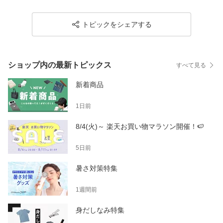
多収納 旅行 ビジネス 出張 Makuake マクアケ
トピックをシェアする
ショップ内の最新トピックス
すべて見る
新着商品
1日前
8/4(火)～ 楽天お買い物マラソン開催！🍉
5日前
暑さ対策特集
1週間前
身だしなみ特集