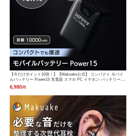
【今だけポイント10倍！】【Makuake公式】 コンパクト モバイ
ルバッテリー Power15 充電器 スマホ PC イヤホン バッテリー 持
ち運び コンパクト 急速充電 軽量 フル充電 10000mAh タイプC
6,980
円
機内持ち込み 可能 おでかけ 旅行 アウトドア Makuake マクアケ