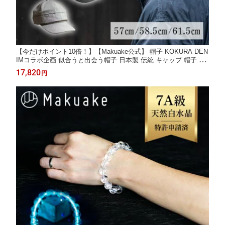
【今だけポイント10倍！】【Makuake公式】 帽子 KOKURA DEN
IMコラボ企画 似合うと出会う帽子 日本製 伝統 キャップ 帽子 似
合う ホワイトグレー ブラックグレー 小倉織 デニムキャップ J-FI
17,820
円
T ユニセックス メンズ レディース ギフト プレゼント Makuake
マクアケ