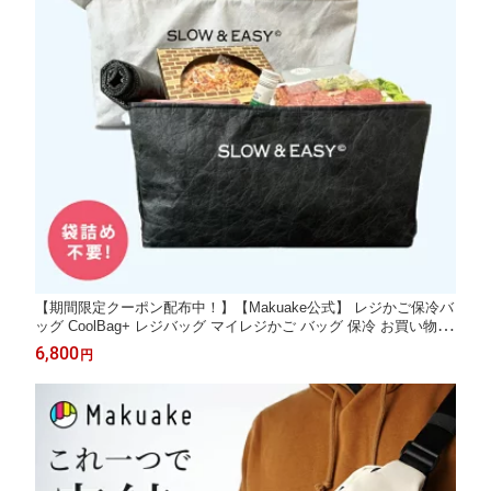
【期間限定クーポン配布中！】【Makuake公式】 レジかご保冷バ
ッグ CoolBag+ レジバッグ マイレジかご バッグ 保冷 お買い物バ
ッグ エコバッグ 保冷バッグ 大容量 33L 8時間保冷 撥水 軽量 カ
6,800
円
ゴ 落下防止 丸見え防止 日用品 生活雑貨 キャンプ ギフト Makua
ke マクアケ