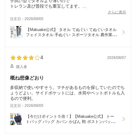
手拭い型でタオルより薄いので
トレラン及び普段でも重宝してます。
吸収が良くサラッとした肌触りで
さらに表示
ベトつかないのが最高ですね。
注文日：2026/08/05
【Makuake公式】 タオル てぬぐい てぬぐいタオル 
フェイスタオル 手ぬぐい スポーツタオル 農作業 ア
ウトドア 刺子生地 薄手 丈夫 国産 日本製 スポーツ 
畑仕事 消臭 抗菌 備長炭 速乾性 臭わないタオル 暑
さ対策 Makuake マクアケ
4
2026/08/07
購入者
概ね想像どおり
多収納で使いやすそう。マチがあるものを探していたのでち
ょうどよい。サイドポケットには、水筒やペットボトルも入
るので便利。
注文日：2026/08/05
【今だけポイント５倍！】【Makuake公式】 トー
トバッグ バッグ カバン かばん 鞄 ボストンバッグ
並みの大容量！お弁当箱も入る15cm幅広マチ 2way
帆布トート WOODYBELLY 大容量 ポケット 2way 