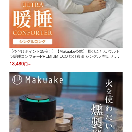
【今だけポイント15倍！】【Makuake公式】 掛けふとん ウルト
ラ暖睡コンフォーPREMIUM ECO 掛け布団 シングル 布団 ふとん
睡眠 快眠 冬用 冬用布団 保温 保温力 暖かい ポリエステル素材 丸
18,480
円
～
洗い可能 洗える 洗濯 乾燥 清潔 マクアケ Makuake