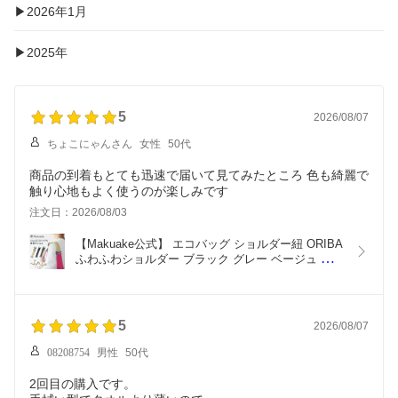
▶2026年1月
▶2025年
5
2026/08/07
ちょこにゃんさん
女性
50代
商品の到着もとても迅速で届いて見てみたところ 色も綺麗で
触り心地もよく使うのが楽しみです
注文日：2026/08/03
【Makuake公式】 エコバッグ ショルダー紐 ORIBA 
ふわふわショルダー ブラック グレー ベージュ 鞄 
かばん カバン 肩掛け 肩 紐 ベルト 着脱1秒 長さ調
節 肩への食い込み軽減 肩掛け用の延長ショルダー 
買い物 旅行 オリバ ギフト Makuake マクアケ
5
2026/08/07
08208754
男性
50代
2回目の購入です。