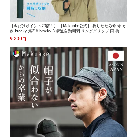
【今だけポイント20倍！】 【Makuake公式】 折りたたみ傘 傘 か
さ brocky 第3弾 brocky-3 瞬速自動開閉 リンググリップ 雨 梅雨
持ち運び 楽 収納 簡単 耐久 専用カバー付属 便利 通勤 通学 旅行
9,200
円
お出かけ 買い物 アウトドア キャンプ brocky3 Makuake マクアケ