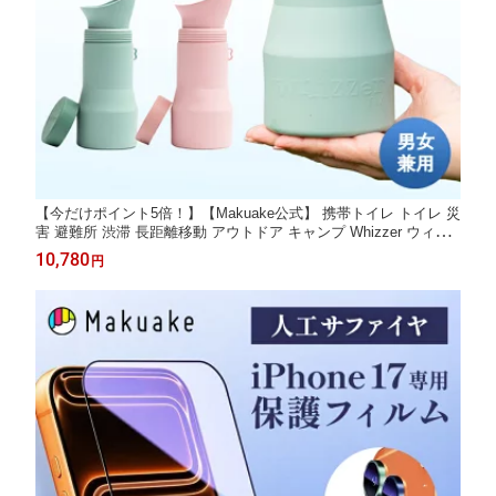
【今だけポイント5倍！】【Makuake公式】 携帯トイレ トイレ 災
害 避難所 渋滞 長距離移動 アウトドア キャンプ Whizzer ウィザ
ー 携帯用トイレ グリーン ピンク Bigサイズ 500ml 便利グッズ 旅
10,780
円
行 アウトドア キャンプ カー用品 Makuake マクアケ