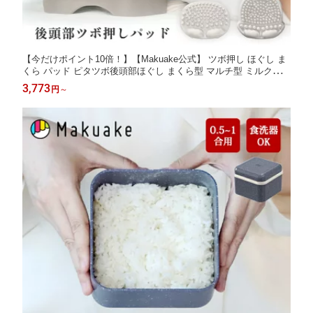
【今だけポイント10倍！】【Makuake公式】 ツボ押し ほぐし ま
くら パッド ピタツボ後頭部ほぐし まくら型 マルチ型 ミルクグレ
イ マッサージ 血行 コリ 首 肩 後頭部ケア PC スマホ 疲れ 疲労
3,773
円
～
疲労回復 プレゼント ギフト TPE 水洗い可能 冷感 夏 マクアケ M
akuake