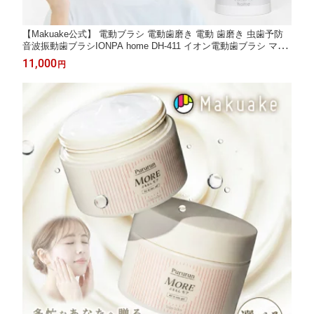
【Makuake公式】 電動ブラシ 電動歯磨き 電動 歯磨き 虫歯予防
音波振動歯ブラシIONPA home DH-411 イオン電動歯ブラシ マイ
ナスイオン 歯垢 歯石 高機能 タイマー付き 音波振動 健康 歯の健
11,000
円
康 電動ブラシ Makuake マクアケ