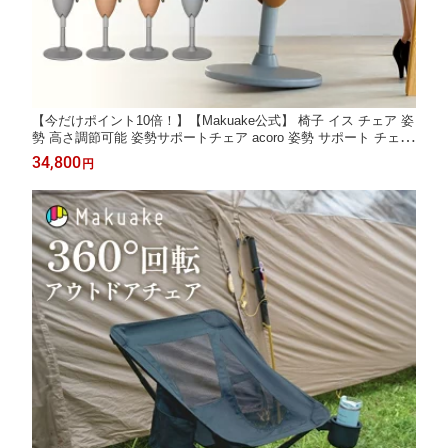
【今だけポイント10倍！】【Makuake公式】 椅子 イス チェア 姿
勢 高さ調節可能 姿勢サポートチェア acoro 姿勢 サポート チェア
正しい姿勢キープ インナーマッスル 姿勢矯正 勉強 仕事 猫背 矯
34,800
円
正 座面 360° 回転 子供 こども 大人 おとな Makuake マクアケ