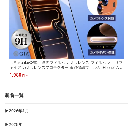
【Makuake公式】 画面フィルム カメラレンズ フィルム 人工サフ
ァイア カメラレンズプロテクター 液晶保護フィルム iPhone17 iP
hone17Pro iPhone17 Pro Max レンズ保護 指紋 傷 クリア 落下 衝
1,980
円
～
撃 割れる プロテクター Makuake マクアケ
新着一覧
▶2026年1月
▶2025年