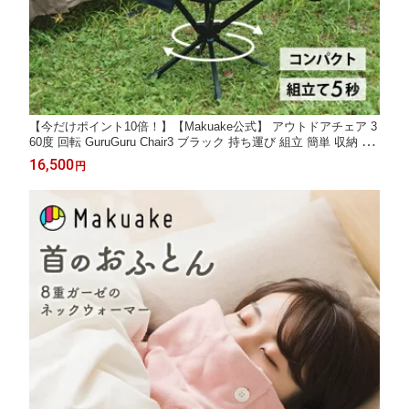
【今だけポイント10倍！】【Makuake公式】 アウトドアチェア 3
60度 回転 GuruGuru Chair3 ブラック 持ち運び 組立 簡単 収納 安
定 キャンプ アウトドア BBQ 焚き火 コンパクト 折りたたみ 快適
16,500
円
ポータブルチェア ドリンクホルダー メッシュ Makuake マクアケ