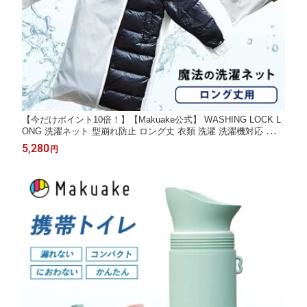
【今だけポイント10倍！】【Makuake公式】 WASHING LOCK L
ONG 洗濯ネット 型崩れ防止 ロング丈 衣類 洗濯 洗濯機対応 便利
グッズ おしゃれ着 ロングコート ロングダウン トレンチコート ワ
5,280
円
ンピース クリーニング ウォッシングロック 毛玉対策 二重構造 M
akuake マクアケ