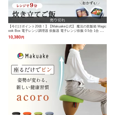
【今だけポイント20倍！】【Makuake公式】 魔法の炊飯箱 Magic
ook Box 電子レンジ調理器 炊飯器 電子レンジ炊飯 0.5合 1合 ライ
スクッカー 炊飯 調理 蒸し器 電子レンジ 食洗器対応 冷蔵 冷凍 保
10,380
円
存容器 簡単調理 時短調理 一人暮らし Makuake マクアケ