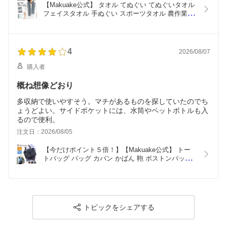
【Makuake公式】 タオル てぬぐい てぬぐいタオル 
フェイスタオル 手ぬぐい スポーツタオル 農作業 ア
ウトドア 刺子生地 薄手 丈夫 国産 日本製 スポーツ 
畑仕事 消臭 抗菌 備長炭 速乾性 臭わないタオル 暑
さ対策 Makuake マクアケ
4
2026/08/07
購入者
概ね想像どおり
多収納で使いやすそう。マチがあるものを探していたのでち
ょうどよい。サイドポケットには、水筒やペットボトルも入
るので便利。
注文日：2026/08/05
【今だけポイント５倍！】【Makuake公式】 トー
トバッグ バッグ カバン かばん 鞄 ボストンバッグ
並みの大容量！お弁当箱も入る15cm幅広マチ 2way
帆布トート WOODYBELLY 大容量 ポケット 2way 
多収納 旅行 ビジネス 出張 Makuake マクアケ
トピックをシェアする