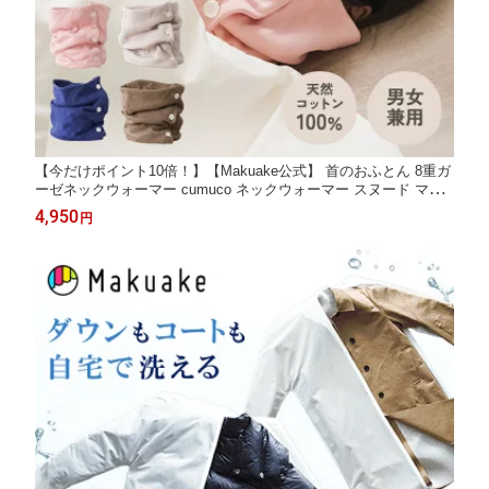
【今だけポイント10倍！】【Makuake公式】 首のおふとん 8重ガ
ーゼネックウォーマー cumuco ネックウォーマー スヌード マフ
ラー ストール 綿100% コットン ボタン付き ガーゼ素材 通気性
4,950
円
保温性 蒸れにくい 丸洗い可能 レディース メンズ 日本製 Makuak
e マクアケ