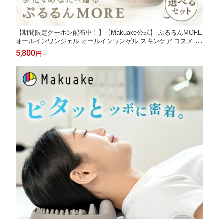
【期間限定クーポン配布中！】【Makuake公式】 ぷるるんMORE
オールインワンジェル オールインワンゲル スキンケア コスメ 化
粧水 乳液 クリーム オールインワン 保湿 ハリ つや 肌 乾燥 透明
5,800
円
～
感 潤い 化粧品 1個 3個セット ラッピング無料 ギフト マクアケ M
akuake