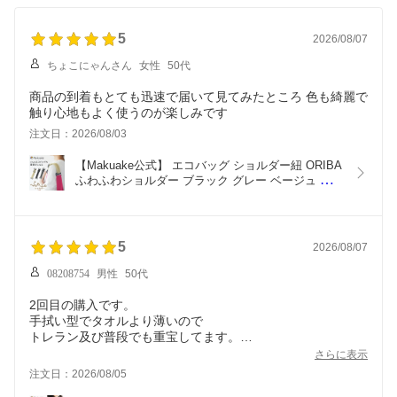
5
2026/08/07
ちょこにゃんさん
女性
50代
商品の到着もとても迅速で届いて見てみたところ 色も綺麗で
触り心地もよく使うのが楽しみです
注文日：2026/08/03
【Makuake公式】 エコバッグ ショルダー紐 ORIBA 
ふわふわショルダー ブラック グレー ベージュ 鞄 
かばん カバン 肩掛け 肩 紐 ベルト 着脱1秒 長さ調
節 肩への食い込み軽減 肩掛け用の延長ショルダー 
買い物 旅行 オリバ ギフト Makuake マクアケ
5
2026/08/07
08208754
男性
50代
2回目の購入です。
手拭い型でタオルより薄いので
トレラン及び普段でも重宝してます。
吸収が良くサラッとした肌触りで
さらに表示
ベトつかないのが最高ですね。
注文日：2026/08/05