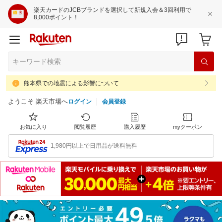
楽天カードのJCBブランドを選択して新規入会＆3回利用で
8,000ポイント！
熊本県での地震による影響について
ようこそ 楽天市場へ
ログイン
会員登録
お気に入り
閲覧履歴
購入履歴
myクーポン
1,980円以上で日用品が送料無料