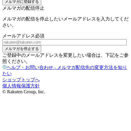
メルマガに登録する
メルマガの配信停止
メルマガの配信を停止したいメールアドレスを入力してくだ
さい。
メールアドレス
必須
メルマガを停止する
ご登録中のメールアドレスを変更したい場合は、下記をご参
照ください。
ヘルプ・お問い合わせ - メルマガ配信先の変更方法を知り
たい
ショップトップへ
個人情報保護方針
© Rakuten Group, Inc.