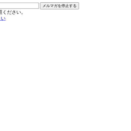
メルマガを停止する
照ください。
たい