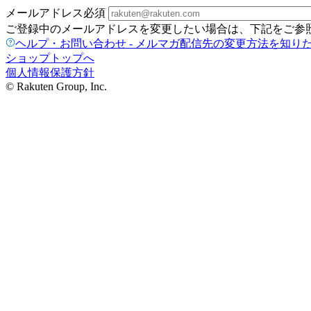
メールアドレス
必須
ご登録中のメールアドレスを変更したい場合は、下記をご参
ヘルプ・お問い合わせ - メルマガ配信先の変更方法を知り
ショップトップへ
個人情報保護方針
© Rakuten Group, Inc.