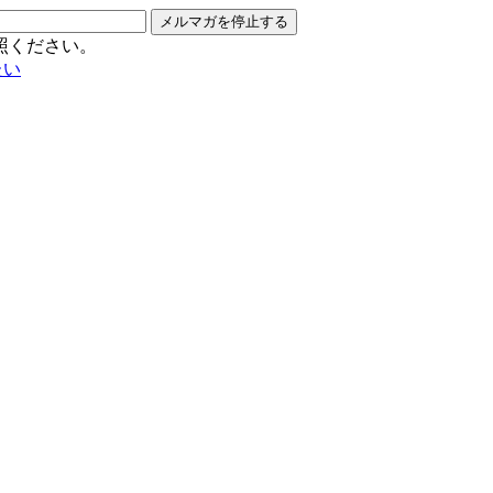
メルマガを停止する
照ください。
たい