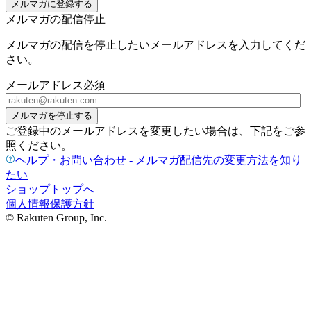
メルマガに登録する
メルマガの配信停止
メルマガの配信を停止したいメールアドレスを入力してくだ
さい。
メールアドレス
必須
メルマガを停止する
ご登録中のメールアドレスを変更したい場合は、下記をご参
照ください。
ヘルプ・お問い合わせ - メルマガ配信先の変更方法を知り
たい
ショップトップへ
個人情報保護方針
© Rakuten Group, Inc.