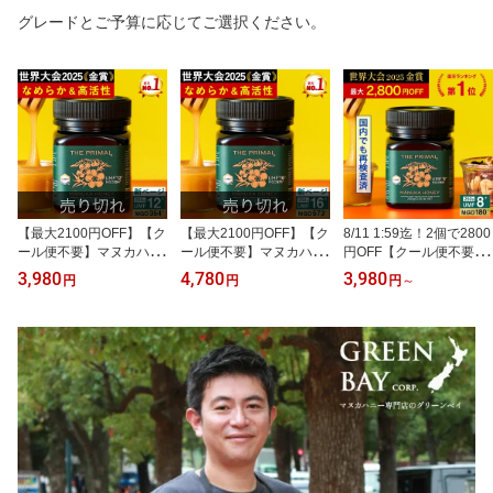
グレードとご予算に応じてご選択ください。
【最大2100円OFF】【ク
【最大2100円OFF】【ク
8/11 1:59迄！2個で2800
ール便不要】マヌカハニ
ール便不要】マヌカハニ
円OFF【クール便不要】
ー UMF12+ MG354+ 250
ー UMF16+ MG573+ 250
マヌカハニー UMF8+ M
3,980
4,780
3,980
円
円
円
～
g【プライマル】【グリ
g【プライマル】【グリ
G180+ 250g【グリーン
ーンベイ公式店】ニュー
ーンベイ公式店】ニュー
ベイ公式店】ニュージー
ジーランド産 蜂蜜 はち
ジーランド産 蜂蜜 はち
ランド産 蜂蜜 はちみつ
みつ 非加熱 無添加 単花
みつ 非加熱 無添加 単花
非加熱 無添加 単花蜜 食
蜜 食べやすい 人気 おす
蜜 食べやすい 人気 おす
べやすい 人気 おすすめ
すめ 喉 ケア 免疫 健康維
すめ 喉 ケア 免疫 健康維
喉 ケア 免疫 健康維持 腸
持 腸活 サポート 説明資
持 腸活 サポート 説明資
活 サポート 説明資料付
料付き 365日出荷 最強配
料付き 365日出荷 最強配
き 365日出荷 最強配送
送【JCP】
送【JCP】
【JCP】