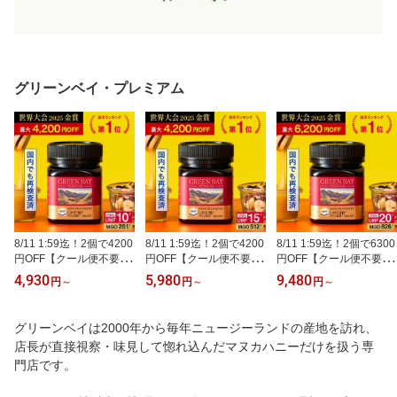
グリーンベイ・プレミアム
8/11 1:59迄！2個で4200
8/11 1:59迄！2個で4200
8/11 1:59迄！2個で6300
円OFF【クール便不要】
円OFF【クール便不要】
円OFF【クール便不要】
プレミアムマヌカハニー
プレミアムマヌカハニー
プレミアムマヌカハニー
4,930
5,980
9,480
円
～
円
～
円
～
UMF10+ MGO261+ 250
UMF15+ MGO512+ 250
UMF20+ MGO826+ 250
g 【グリーンベイ公式
g 【グリーンベイ公式
g 【グリーンベイ公式
店】ニュージーランド産
店】ニュージーランド産
店】ニュージーランド産
グリーンベイは2000年から毎年ニュージーランドの産地を訪れ、
蜂蜜 はちみつ 非加熱 無
蜂蜜 はちみつ 非加熱 無
蜂蜜 はちみつ 非加熱 無
店長が直接視察・味見して惚れ込んだマヌカハニーだけを扱う専
添加 単花蜜 食べやすい
添加 単花蜜 食べやすい
添加 単花蜜 食べやすい
人気 おすすめ 喉 ケア 免
門店です。
人気 おすすめ 喉 ケア 免
人気 おすすめ 喉 ケア 免
疫 健康維持 腸活 サポー
疫 健康維持 腸活 サポー
疫 健康維持 腸活 サポー
ト 説明資料付き 365日出
ト 説明資料付き 365日出
ト 説明資料付き 365日出