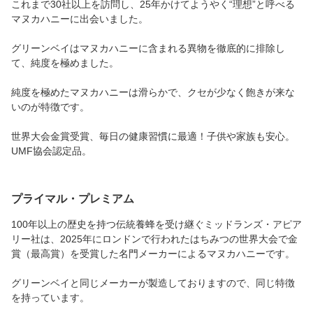
これまで30社以上を訪問し、25年かけてようやく“理想”と呼べる
荷 最強配送
荷 最強配送
荷 最強配送
マヌカハニーに出会いました。
グリーンベイはマヌカハニーに含まれる異物を徹底的に排除し
て、純度を極めました。
純度を極めたマヌカハニーは滑らかで、クセが少なく飽きが来な
いのが特徴です。
世界大会金賞受賞、毎日の健康習慣に最適！子供や家族も安心。
UMF協会認定品。
プライマル・プレミアム
100年以上の歴史を持つ伝統養蜂を受け継ぐミッドランズ・アピア
リー社は、2025年にロンドンで行われたはちみつの世界大会で金
賞（最高賞）を受賞した名門メーカーによるマヌカハニーです。
グリーンベイと同じメーカーが製造しておりますので、同じ特徴
を持っています。