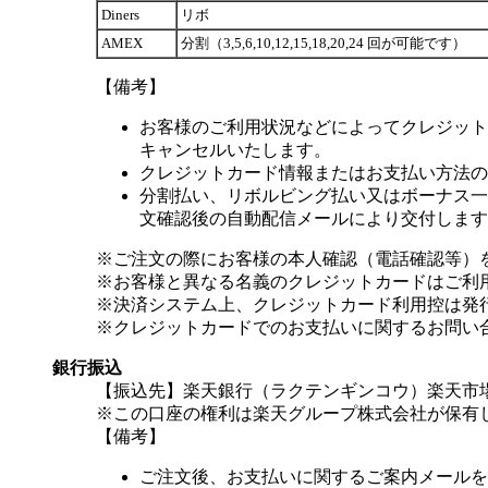
Diners
リボ
AMEX
分割（3,5,6,10,12,15,18,20,24 回が可能です）
【備考】
お客様のご利用状況などによってクレジット
キャンセルいたします。
クレジットカード情報またはお支払い方法の
分割払い、リボルビング払い又はボーナス一括
文確認後の自動配信メールにより交付します
※ご注文の際にお客様の本人確認（電話確認等）
※お客様と異なる名義のクレジットカードはご利
※決済システム上、クレジットカード利用控は発
※クレジットカードでのお支払いに関するお問い
銀行振込
【振込先】楽天銀行（ラクテンギンコウ）楽天市場支
※この口座の権利は楽天グループ株式会社が保有
【備考】
ご注文後、お支払いに関するご案内メールを