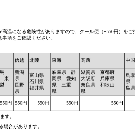
高温になる危険性がありますので、クール便（+550円）を
意事項をご確認ください。
信越
北陸
東海
関西
中
馬
新潟
岐阜県 静
滋賀県 京都府
富山県
鳥
 東
県
岡県 愛知
大阪府 兵庫県
石川県
県
梨
長野
県 三重
奈良県 和歌山
福井県
島
県
県
県
550円
550円
550円
550円
550円
います。
る場合があります。