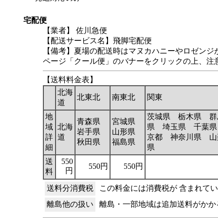
宅配便
【業者】 佐川急便
【配送サービス名】飛脚宅配便
【備考】夏場の配送時はマヌカハニーやロゼンジが
ページ「クール便」のバナーをクリックの上、注
【送料料金表】
北海
北東北
南東北
関東
道
地
茨城県 栃木県 群
青森県
宮城県
域
北海
県 埼玉県 千葉県
岩手県
山形県
詳
道
京都 神奈川県 山
秋田県
福島県
細
県
送
550
550円
550円
円
料
送料分消費税
この料金には消費税が 含まれて
離島他の扱い
離島・一部地域は追加送料がかか