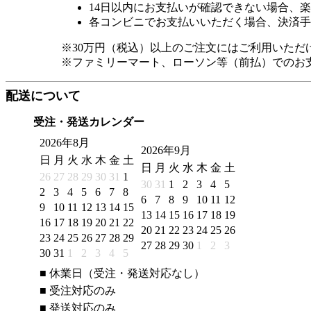
14日以内にお支払いが確認できない場合、
各コンビニでお支払いいただく場合、決済手
※30万円（税込）以上のご注文にはご利用いただ
※ファミリーマート、ローソン等（前払）でのお
配送について
受注・発送カレンダー
2026年8月
2026年9月
日
月
火
水
木
金
土
日
月
火
水
木
金
土
26
27
28
29
30
31
1
30
31
1
2
3
4
5
2
3
4
5
6
7
8
6
7
8
9
10
11
12
9
10
11
12
13
14
15
13
14
15
16
17
18
19
16
17
18
19
20
21
22
20
21
22
23
24
25
26
23
24
25
26
27
28
29
27
28
29
30
1
2
3
30
31
1
2
3
4
5
■
休業日（受注・発送対応なし）
■
受注対応のみ
■
発送対応のみ