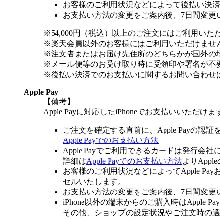
お客様のご利用状況などによって後払い決済
お支払い方法の変更をご案内後、7日間変更
※54,000円（税込）以上のご注文にはご利用いた
※楽天会員以外のお客様にはご利用いただけませ
※注文者またはお届け先住所のどちらかが国外の
※メール便等のお受け取り時に受領印や署名が不
※後払い決済でのお支払いに関するお問い合わせ
Apple Pay
【備考】
Apple Payに対応したiPhoneでお支払いいただけま
ご注文を確定する直前に、Apple Payの認
Apple Payでのお支払い方法
Apple Payでご利用できるカードは発行会
詳細は
Apple Payでのお支払い方法
よりApp
お客様のご利用状況などによってApple 
セルいたします。
お支払い方法の変更をご案内後、7日間変更
iPhone以外の端末からのご購入時はApple
その他、ショップの設定状況やご注文時の選択