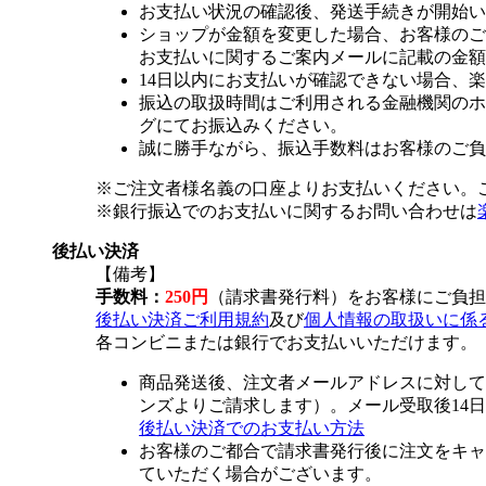
お支払い状況の確認後、発送手続きが開始い
ショップが金額を変更した場合、お客様のご
お支払いに関するご案内メールに記載の金額
14日以内にお支払いが確認できない場合、
振込の取扱時間はご利用される金融機関のホ
グにてお振込みください。
誠に勝手ながら、振込手数料はお客様のご負
※ご注文者様名義の口座よりお支払いください。
※銀行振込でのお支払いに関するお問い合わせは
後払い決済
【備考】
手数料：
250円
（請求書発行料）をお客様にご負担
後払い決済ご利用規約
及び
個人情報の取扱いに係
各コンビニまたは銀行でお支払いいただけます。
商品発送後、注文者メールアドレスに対して
ンズよりご請求します）。メール受取後14
後払い決済でのお支払い方法
お客様のご都合で請求書発行後に注文をキャ
ていただく場合がございます。