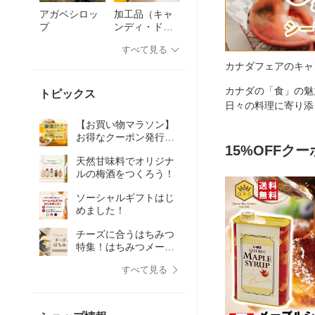
アガベシロッ
加工品（キャ
プ
ンディ・ドリ
ンク等）
すべて見る
カナダフェアのキャ
カナダの「食」の魅
トピックス
日々の料理に寄り添
【お買い物マラソン】
お得なクーポン発行
15%OFFク
中！7月4日〜11日
天然甘味料でオリジナ
ルの梅酒をつくろう！
ソーシャルギフトはじ
めました！
チーズに合うはちみつ
特集！はちみつメーカ
ー社員が選びました
すべて見る