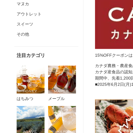
マヌカ
アウトレット
スイーツ
その他
15%OFFクーポン
注目カテゴリ
カナダ農務・農産食
カナダ産食品の認知
期間中、先着1,2
■2025年6月2日(月)1
はちみつ
メープル