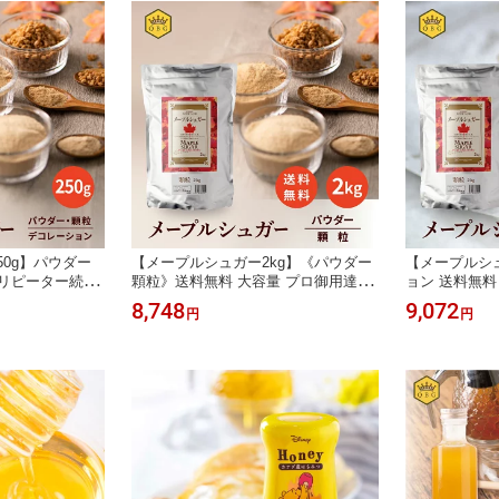
ヨーグルト 朝食
50g】パウダー
【メープルシュガー2kg】《パウダー
【メープルシュ
 リピーター続出
顆粒》送料無料 大容量 プロ御用達 業
ョン 送料無料
ケベック州 プロ
務用 クインビーガーデン 公式 カナダ
務用 人気 ク
8,748
9,072
円
円
 クインビーガー
ケベック州 高評価 製菓 製パン ヘル
カナダ ケベッ
菓子作り パンケ
シー
ン
ルシー