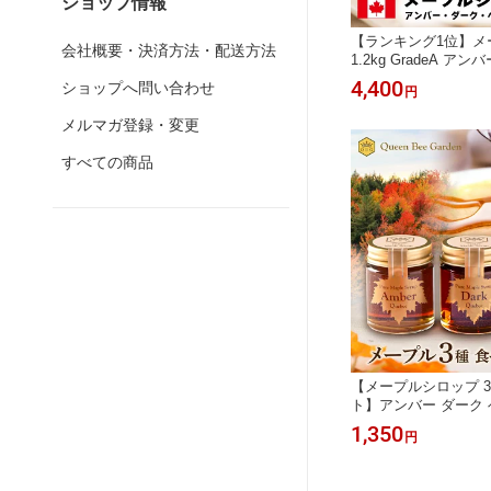
ショップ情報
【ランキング1位】メ
会社概要・決済方法・配送方法
1.2kg GradeA ア
ダーク リピーター続出
4,400
ショップへ問い合わせ
円
ク州 業務用 大容量 
ア 国内充填 安心 安
メルマガ登録・変更
ーデン パンケーキ お
すべての商品
【メープルシロップ 
ト】アンバー ダーク
ナダ ケベック州 プロ
1,350
円
国内充填 安心 安全 
ガーデン 公式 食べく
食 50g 高評価 パン