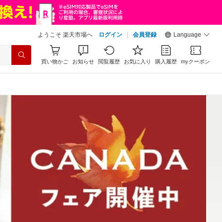
ようこそ 楽天市場へ
ログイン
会員登録
Language
買い物かご
お知らせ
閲覧履歴
お気に入り
購入履歴
myクーポン