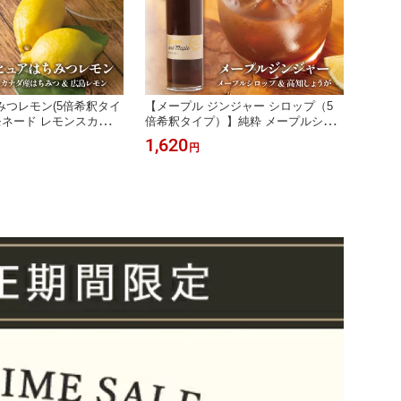
みつレモン(5倍希釈タイ
【メープル ジンジャー シロップ（5
モネード レモンスカッシ
倍希釈タイプ）】純粋 メープルシロ
カナダ 広島 レモン ドリ
ップ カナダ ケベック州 生姜 高知 ド
1,620
円
 白砂糖 保存料 着色料
リンク シロップ チャイ ミルクティー
ビーガーデン 公式 炭酸
白砂糖不使用 保存料不使用 着色料不
然派 プレゼント
使用 クインビーガーデン 公式