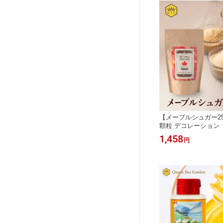
ヨーグルト 送料無料
【メープルシュガー2
顆粒 デコレーション
売れてます！ カナダ 
1,458
円
御用達 本格派 ピュア
デン 公式 高評価 お
ーキ 製菓 製パン ヘ