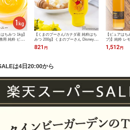
ちみつ 1kg】
【くまのプーさん/カナダ産 純粋はち
【ピュアはち
務用 純粋 ピュ
みつ 200g】くまのプーさん Disney
プ)】純粋 レ
全 百花蜜 クイン
ディズニー くま カナダ産 はちみつ
ュ はちみつ 
821
1,512
円
円
アルバータハニー
ハチミツ 蜂蜜 使いやすい パンに合う
ンク シロップ
菓 製パン お料
ヘルシー 朝食 ヨーグルト 8/26リニュ
不使用 クイン
ーアル発売
ナチュラル 自
LEは4日20:00から