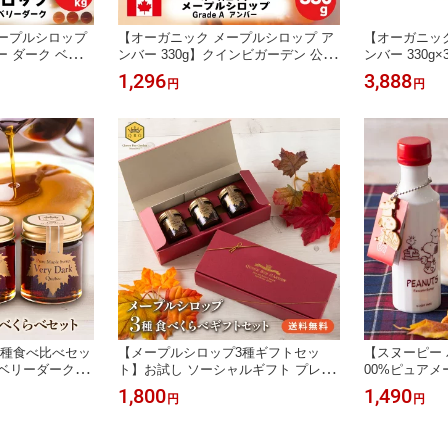
ープルシロップ
【オーガニック メープルシロップ ア
【オーガニック
ンバー ダーク ベリー
ンバー 330g】クインビガーデン 公式
ンバー 330
 カナダ ケベッ
カナダ ケベック州 プロ御用達 ピュア
ーデン 公式 
1,296
3,888
円
円
プロ御用達 ピュ
人気 美味しい 安心 安全 有機 ヘルシ
御用達 ピュア
全 クインビーガ
ー パンケーキ ヨーグルト 製菓 製パ
全 有機 ヘル
菓子作り 高評価
ン お菓子作り 高評価
ルト 製菓 製
3種食べ比べセッ
【メープルシロップ3種ギフトセッ
【スヌーピー
 ベリーダークカ
ト】お試し ソーシャルギフト プレゼ
00%ピュアメ
御用達 ピュア
ント 食べ比べ カナダ ケベック州 プ
OOPY ウッ
1,800
1,490
円
円
QBG クインビー
ロ御用達 人気 国内充填 安心 安全 ク
可愛い PEAN
らべ お試し 試
インビーガーデン 公式 ギフト アンバ
フト お土産 
ケーキ 朝食 パン
ー ダーク ベリーダーク パンケーキ
州 ヨーグルト