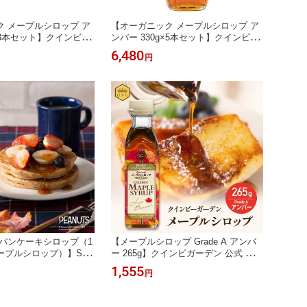
 メープルシロップ ア
【オーガニック メープルシロップ ア
g×3本セット】クインビガ
ンバー 330g×5本セット】クインビガ
カナダ ケベック州 プロ
ーデン 公式 カナダ ケベック州 プロ
6,480
円
人気 美味しい 安心 安
御用達 ピュア人気 美味しい 安心 安
シー パンケーキ ヨーグ
全 有機 ヘルシー パンケーキ ヨーグ
パン お菓子作り
ルト 製菓 製パン お菓子作り
 パンケーキシロップ（1
【メープルシロップ Grade A アンバ
ープルシロップ）】SN
ー 265g】クインビガーデン 公式 カナ
ドチャーム付き おしゃれ
ダ ケベック州 プロ御用達 ピュア人気
1,555
円
UTS 人気 プレゼント ギ
美味しい 安心 安全 ヘルシー パンケ
お祝い カナダ ケベック
ーキ ヨーグルト 製菓 製パン お菓子
 パン
作り