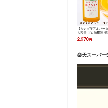
【カナダ産アルバータは
大容量 プロ御用達 業
ア 国内充填 安心 安
2,970
円
ビーガーデン 公式 
お菓子作り 高評価 製
理 製菓原料 ヘルシー
楽天スーパーSA